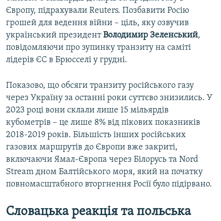
Європу, підрахували Reuters. Позбавити Росію
грошей для ведення війни – ціль, яку озвучив
український президент
Володимир Зеленський
,
повідомляючи про зупинку транзиту на саміті
лідерів ЄС в Брюсселі у грудні.
Показово, що обсяги транзиту російського газу
через Україну за останні роки суттєво знизились. У
2023 році вони склали лише 15 мільярдів
кубометрів – це лише 8% від пікових показників
2018-2019 років. Більшість інших російських
газових маршрутів до Європи вже закриті,
включаючи Ямал-Європа через Білорусь та Nord
Stream дном Балтійського моря, який на початку
повномасштабного вторгнення Росії було підірвано.
Словацька реакція та польська