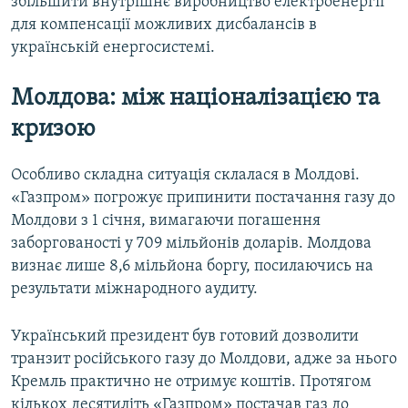
збільшити внутрішнє виробництво електроенергії
для компенсації можливих дисбалансів в
українській енергосистемі.
Молдова: між націоналізацією та
кризою
Особливо складна ситуація склалася в Молдові.
«Газпром» погрожує припинити постачання газу до
Молдови з 1 січня, вимагаючи погашення
заборгованості у 709 мільйонів доларів. Молдова
визнає лише 8,6 мільйона боргу, посилаючись на
результати міжнародного аудиту.
Український президент був готовий дозволити
транзит російського газу до Молдови, адже за нього
Кремль практично не отримує коштів. Протягом
кількох десятиліть «Газпром» постачав газ до