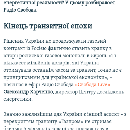
енергетичної реальності? У цьому розбиралося
Усі сайти RFE/RL
Радіо Свобода.
Кінець транзитної епохи
Рішення України не продовжувати газовий
контракт із Росією фактично ставить крапку в
історії російської газової монополії в Європі. «Ті
кількасот мільйонів доларів, які Україна
отримувала останнім часом за транзит, точно не є
принциповими для української економіки», –
пояснює в ефірі Радіо Свобода
«Свобода Live»
Олександр Харченко
, директор Центру досліджень
енергетики.
Значно важливішим для України є інший аспект – з
перекриттям транзиту «Газпром» не отримає
близько 5 мільярдів доларів за продаж газу в