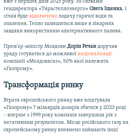
вже з перших днів 2025 року. За словами
гендиректора «Тирастеплоэнерго»
Олега Іщенка
, 1
січня буде
відключено
подачу гарячої води та
опалення. Тепло залишиться лише в лікарнях
завдяки використанню альтернативного палива.
Прем'єр-міністр Молдови
Дорін Речан
доручив
уряду готуватися до можливої
націоналізації
компанії «Молдовагаз», 50% якої належить
«Газпрому».
Трансформація ринку
Втрата європейського ринку вже коштувала
«Газпрому» 7 мільярдів доларів збитків у 2023 році
– вперше з 1999 року компанія завершила рік з
негативним результатом. Місце російського газу на
європейському ринку впевнено займають інші