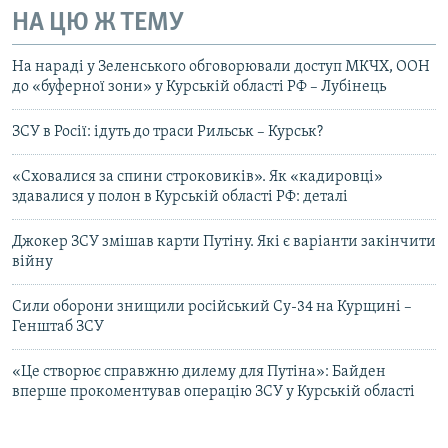
НА ЦЮ Ж ТЕМУ
На нараді у Зеленського обговорювали доступ МКЧХ, ООН
до «буферної зони» у Курській області РФ – Лубінець
ЗСУ в Росії: ідуть до траси Рильськ – Курськ?
«Сховалися за спини строковиків». Як «кадировці»
здавалися у полон в Курській області РФ: деталі
Джокер ЗСУ змішав карти Путіну. Які є варіанти закінчити
війну
Сили оборони знищили російський Су-34 на Курщині –
Генштаб ЗСУ
«Це створює справжню дилему для Путіна»: Байден
вперше прокоментував операцію ЗСУ у Курській області