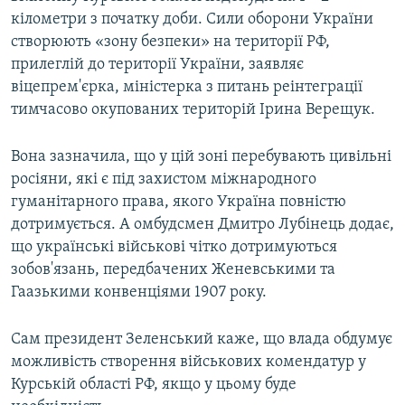
Усі сайти RFE/RL
кілометри з початку доби. Сили оборони України
створюють «зону безпеки» на території РФ,
прилеглій до території України, заявляє
віцепрем'єрка, міністерка з питань реінтеграції
тимчасово окупованих територій Ірина Верещук.
Вона зазначила, що у цій зоні перебувають цивільні
росіяни, які є під захистом міжнародного
гуманітарного права, якого Україна повністю
дотримується. А омбудсмен Дмитро Лубінець додає,
що українські військові чітко дотримуються
зобов'язань, передбачених Женевськими та
Гаазькими конвенціями 1907 року.
Сам президент Зеленський каже, що влада обдумує
можливість створення військових комендатур у
Курській області РФ, якщо у цьому буде