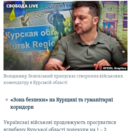
МУЛЬТИМЕДІА
ФОТО
СПЕЦПРОЄКТИ
ПОДКАСТИ
КРИМ РЕАЛІЇ
РУС
УКР
Володимир Зеленський припускає створення військових
КТАТ
комендатур в Курській області
ДОЛУЧАЙСЯ!
«Зона безпеки» на Курщині та гуманітарні
коридори
Українські військові продовжують просуватися
вглибину Курської області подекуди на 1 – 2