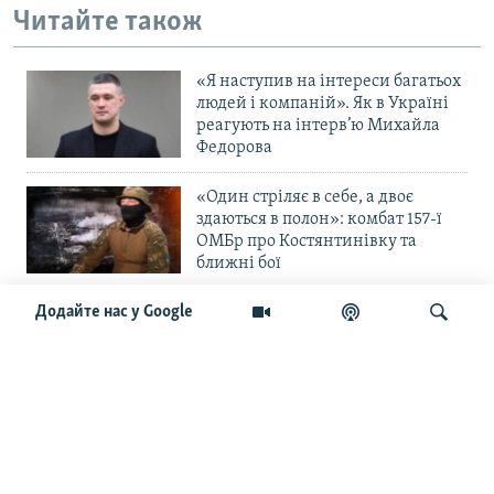
Читайте також
«Я наступив на інтереси багатьох
людей і компаній». Як в Україні
реагують на інтерв’ю Михайла
Федорова
«Один стріляє в себе, а двоє
здаються в полон»: комбат 157-ї
ОМБр про Костянтинівку та
ближні бої
Додайте нас у Google
«Повільне прогризання». Армія
РФ готується до нового етапу
наступу на Слов’янськ та
Краматорськ?
Шукати
«Історія ще раз сміється з
Навроцького». Одним з перших
кавалерів Ордена Білого Орла був