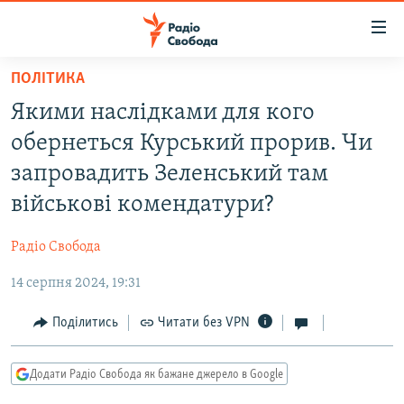
Доступність
посилання
Перейти
ПОЛІТИКА
до
РАДІО СВОБОДА – 70 РОКІВ
Якими наслідками для кого
основного
ВСЕ ЗА ДОБУ
матеріалу
обернеться Курський прорив. Чи
СТАТТІ
Перейти
запровадить Зеленський там
до
ВІЙНА
ПОЛІТИКА
військові комендатури?
основної
РОСІЙСЬКА «ФІЛЬТРАЦІЯ»
ЕКОНОМІКА
навігації
Радіо Свобода
Перейти
ДОНБАС.РЕАЛІЇ
СУСПІЛЬСТВО
до
14 серпня 2024, 19:31
КРИМ.РЕАЛІЇ
КУЛЬТУРА
пошуку
ТИ ЯК?
Поділитись
Читати без VPN
СПОРТ
СХЕМИ
УКРАЇНА
Додати Радіо Свобода як бажане джерело в Google
КИТАЙ.ВИКЛИКИ
СВІТ