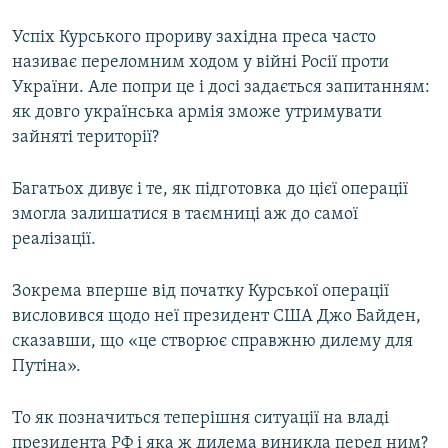
Успіх Курського прориву західна преса часто
називає переломним ходом у війні Росії проти
України. Але попри це і досі задається запитанням:
як довго українська армія зможе утримувати
зайняті території?
Багатьох дивує і те, як підготовка до цієї операції
змогла залишатися в таємниці аж до самої
реалізації.
Зокрема вперше від початку Курської операції
висловився щодо неї президент США Джо Байден,
сказавши, що «це створює справжню дилему для
Путіна».
То як позначиться теперішня ситуації на владі
президента РФ і яка ж дилема виникла перед ним?