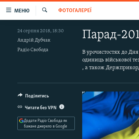
Доступність
ФОТОГАЛЕРЕЇ
МЕНЮ
посилання
Шукати
Перейти
РАДІО СВОБОДА – 70 РОКІВ
24 серпня 2018, 18:30
Парад-201
до
ВСЕ ЗА ДОБУ
основного
Андрій Дубчак
матеріалу
Радіо Свобода
СТАТТІ
В урочистостях до Дня
Перейти
одиниць військової те
ВІЙНА
ПОЛІТИКА
до
, а також Держприкор
основної
РОСІЙСЬКА «ФІЛЬТРАЦІЯ»
ЕКОНОМІКА
навігації
ДОНБАС.РЕАЛІЇ
СУСПІЛЬСТВО
Перейти
до
КРИМ.РЕАЛІЇ
КУЛЬТУРА
Поділитись
пошуку
ТИ ЯК?
СПОРТ
Читати без VPN
СХЕМИ
УКРАЇНА
Додати Радіо Свобода як
бажане джерело в Google
ПРИАЗОВ’Я
СВІТ