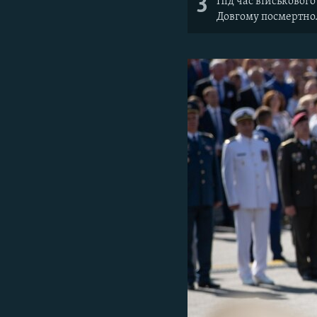
3
Під час військовог
Довгому посмертно.