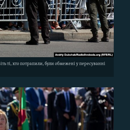
ь ті, хто потрапили, були обмежені у пересуванні