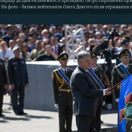
о параду до Дня Незалежності президент Петро Порошенко при
 На фото – батьки лейтенанта Олега Довгого після отримання