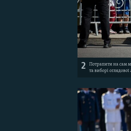
2
Потрапити на сам м
та виборі оглядової 