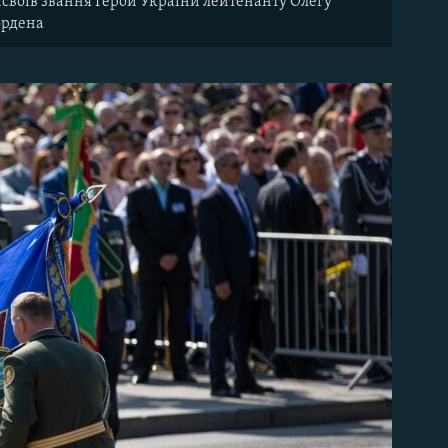
своїв звання Герой України лейтенанту Олегу
 ордена