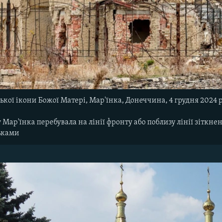
ької ікони Божої Матері, Мар'їнка, Донеччина, 4 грудня 2024 р
ку Мар'їнка перебувала на лінії фронту або поблизу лінії зітк
ьками