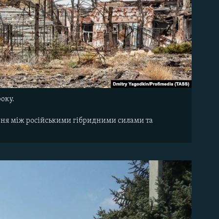
оку.
нення між російськими гібридними силами та