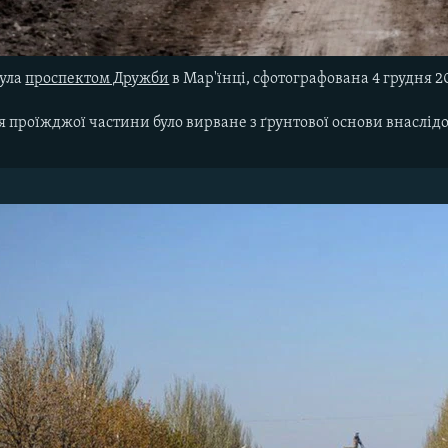
була
проспектом Дружби
в Мар'їнці, сфотографована 4 грудня 2
 проїжджої частини було вирване з ґрунтової основи внаслідо