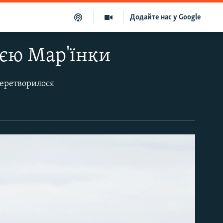
Додайте нас у Google
ією Мар'їнки
перетворилося