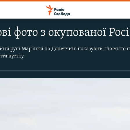
ові фото з окупованої Рос
дини руїн Мар'їнки на Донеччині показують, що місто 
тя пустку.