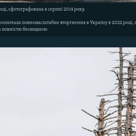
нці, сфотографована в серпні 2014 року.
я розпочала повномасштабне вторгнення в Україну в 2022 році, 
ла повністю безлюдною