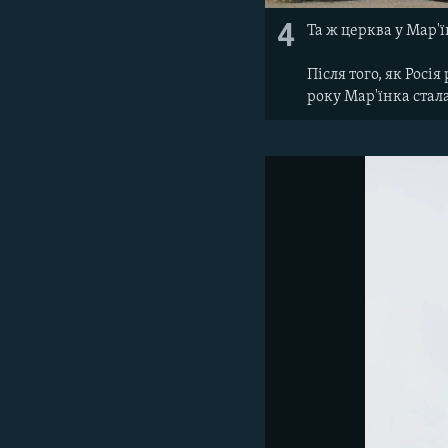
4
Та ж церква у Мар'ї
Після того, як Росі
року Мар'їнка ста