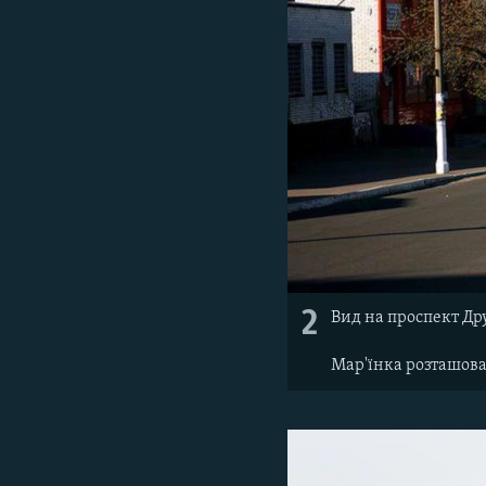
2
Вид на проспект Др
Мар'їнка розташова