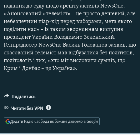
подання до суду щодо арешту активів NewsOne.
«Анонсований «телеміст» – це просто дешевий, але
Усі сайти RFE/RL
небезпечний піар-хід перед виборами, мета якого
поділити нас» – із таким зверненням виступив
президент України Володимир Зеленський.
Генпродюсер NewsOne Василь Голованов заявив, що
скасований телеміст мав відбуватися без політиків,
політологів і тих, «хто міг висловити сумнів, що
Крим і Донбас – це Україна».
Поділитись
Читати без VPN
Додати Радіо Свобода як бажане джерело в Google