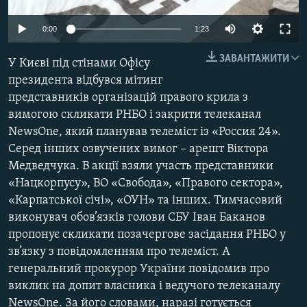
КИТАЙ.ВИКЛИКИ
0:00
1:23
МУЛЬТИМЕДІА
ЗАВАНТАЖИТИ
ФОТО
У Києві під стінами Офісу
президента відбувся мітинг
СПЕЦПРОЄКТИ
представників організацій правого крила з
ПОДКАСТИ
вимогою скликати РНБО і закрити телеканал
NewsOne, який планував телеміст із «Россия 24».
КРИМ РЕАЛІЇ
Серед інших озвучених вимог – арешт Віктора
РУС
Медведчука. ​В акції взяли участь представники
«Нацкорпусу», ВО «Свобода», «Правого сектора»,
УКР
«Карпатської січі», «ОУН» та інших. Тимчасовий
КТАТ
виконувач обов’язків голови СБУ Іван Баканов
пропонує скликати позачергове засідання РНБО у
зв’язку з повідомленням про телеміст. А
ДОЛУЧАЙСЯ!
генеральний прокурор України повідомив про
виклик на допит власника і ведучого телеканалу
NewsOne. За його словами, наразі готується