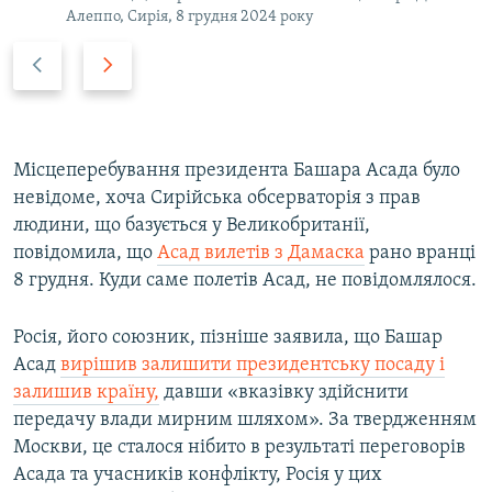
Алеппо, Сирія, 8 грудня 2024 року
Н
В
а
п
з
е
а
р
д
е
Місцеперебування президента Башара Асада було
д
невідоме, хоча Сирійська обсерваторія з прав
людини, що базується у Великобританії,
повідомила, що
Асад вилетів з Дамаска
рано вранці
8 грудня. Куди саме полетів Асад, не повідомлялося.
Росія, його союзник, пізніше заявила, що Башар
Асад
вирішив залишити президентську посаду і
залишив країну,
давши «вказівку здійснити
передачу влади мирним шляхом». За твердженням
Москви, це сталося нібито в результаті переговорів
Асада та учасників конфлікту, Росія у цих