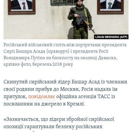
МУЛЬТИМЕДІА
ФОТО
СПЕЦПРОЄКТИ
ПОДКАСТИ
Російський військовий стоїть між портретами президента
Сирії Башара Асада (праворуч) і президента Росії
КРИМ РЕАЛІЇ
Володимира Путіна на блокпосту на околиці Дамаска,
РУС
архівне фото, березень 2018 року
УКР
КТАТ
Скинутий сирійський лідер Башар Асад із членами
своєї родини прибув до Москви, Росія надала їм
притулок,
повідомляє
офіційна агенція ТАСС із
ДОЛУЧАЙСЯ!
посиланням на джерело в Кремлі.
«Зазначається, що лідери збройної сирійської
опозиції гарантували безпеку російських