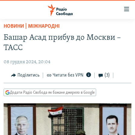
Доступність
посилання
Перейти
НОВИНИ | МІЖНАРОДНІ
до
РАДІО СВОБОДА – 70 РОКІВ
Башар Асад прибув до Москви –
основного
ВСЕ ЗА ДОБУ
матеріалу
ТАСС
СТАТТІ
Перейти
до
08 грудня 2024, 20:04
ВІЙНА
ПОЛІТИКА
основної
РОСІЙСЬКА «ФІЛЬТРАЦІЯ»
Поділитись
Читати без VPN
(3)
ЕКОНОМІКА
навігації
Перейти
ДОНБАС.РЕАЛІЇ
СУСПІЛЬСТВО
до
Додати Радіо Свобода як бажане джерело в Google
КРИМ.РЕАЛІЇ
КУЛЬТУРА
пошуку
ТИ ЯК?
СПОРТ
СХЕМИ
УКРАЇНА
КИТАЙ.ВИКЛИКИ
СВІТ