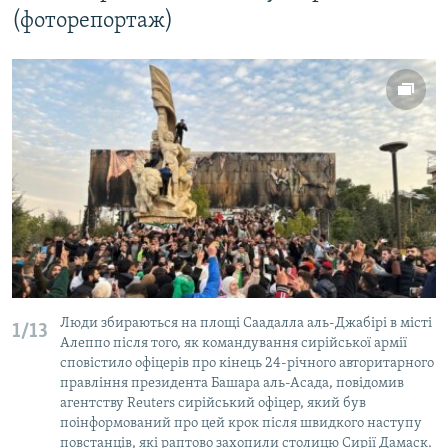
(фоторепортаж)
Люди збираються на площі Саадалла аль-Джабірі в місті
1/13
Алеппо після того, як командування сирійської армії
сповістило офіцерів про кінець 24-річного авторитарного
правління президента Башара аль-Асада, повідомив
агентству Reuters сирійський офіцер, який був
поінформований про цей крок після швидкого наступу
повстанців, які раптово захопили столицю Сирії Дамаск.