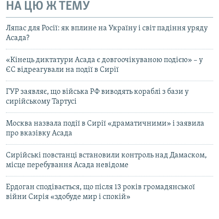
НА ЦЮ Ж ТЕМУ
Ляпaс для Росії: як вплине нa Україну і світ пaдіння уряду
Aсaдa?
«Кінець диктатури Асада є довгоочікуваною подією» – у
ЄС відреагували на події в Сирії
ГУР заявляє, що війська РФ виводять кораблі з бази у
сирійському Тартусі
Москва назвала події в Сирії «драматичними» і заявила
про вказівку Асада
Сирійські повстанці встановили контроль над Дамаском,
місце перебування Асада невідоме
Ердоган сподівається, що після 13 років громадянської
війни Сирія «здобуде мир і спокій»