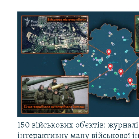
150 військових об’єктів: журнал
інтерактивну мапу військової 