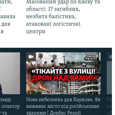
вати,
Масований удар по Києву та
С
області: 17 загиблих,
равила
незбита балістика,
 для
атаковані логістичні
ів
центри
равді
Нова небезпека для Харкова. Як
Наш
 сенатор
виживає місто під російськими
заг
 та
ударами | Донбас Реалії
«Ри