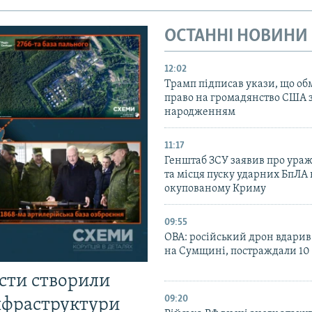
ОСТАННІ НОВИНИ
12:02
Трамп підписав укази, що о
право на громадянство США 
народженням
11:17
Генштаб ЗСУ заявив про ура
та місця пуску ударних БпЛА 
окупованому Криму
09:55
ОВА: російський дрон вдарив
на Сумщині, постраждали 10
істи створили
09:20
інфраструктури