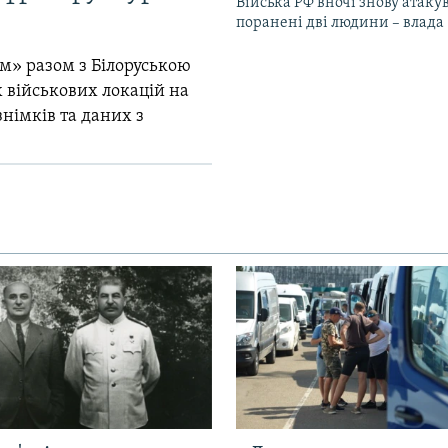
Війська РФ вночі знову атаку
поранені дві людини – влада
м» разом з Білоруською
 військових локацій на
знімків та даних з