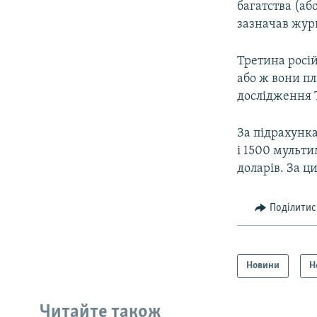
багатства (аб
зазначав жу
Третина росі
або ж вони п
дослідження T
За підрахунка
і 1500 мульти
доларів. За ц
Поділитис
Новини
Н
Читайте також