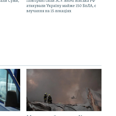
вали Суми,
Повітряні сили ЗСУ: вночі війська РФ
атакували Україну майже 150 БпЛА, є
влучання на 15 локаціях