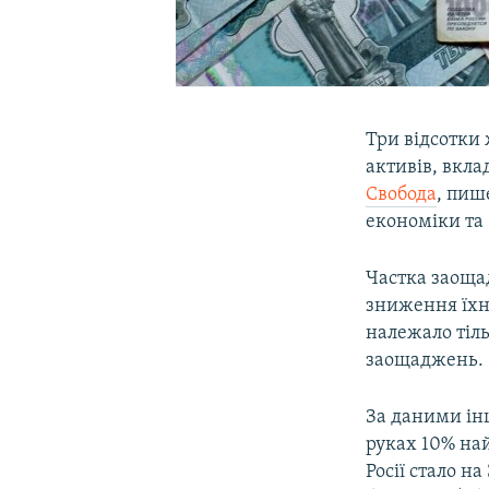
Три відсотки 
активів, вклад
Свобода
, пиш
економіки та
Частка заоща
зниження їхні
належало тіль
заощаджень.
За даними інш
руках 10% най
Росії стало н