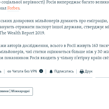
о соціальної нерівності) Росія випереджає багато велик
рнал
Forbes
.
йських доларових мільйонерів думають про еміграцію, 
ланують отримати паспорт іншої держави, стверджує 
he Wealth Report 2019.
ми авторів дослідження, всього в Росії живуть 163 тис
мільйонерів, чиї статки оцінюються більше ніж у 30 мі
им показником Росія входить у чільну п’ятірку країн світ
ь
Читати без VPN
Підписатись
Друк
овини | Міжнародні