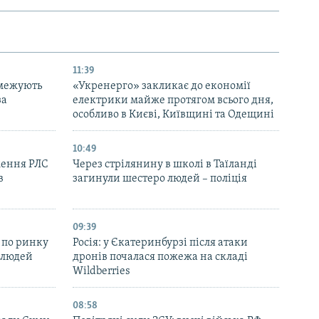
11:39
бмежують
«Укренерго» закликає до економії
за
електрики майже протягом всього дня,
особливо в Києві, Київщині та Одещині
10:49
ження РЛС
Через стрілянину в школі в Таїланді
в
загинули шестеро людей – поліція
09:39
 по ринку
Росія: у Єкатеринбурзі після атаки
 людей
дронів почалася пожежа на складі
Wildberries
08:58