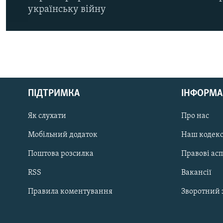
українську війну
КРИМ РЕАЛІЇ
РУС
ПІДТРИМКА
ІНФОРМА
УКР
КТАТ
Як слухати
Про нас
Мобільний додаток
Наш кодек
ДОЛУЧАЙСЯ!
Поштова розсилка
Правові ас
RSS
Вакансії
Правила коментування
Зворотний 
Усі сайти RFE/RL