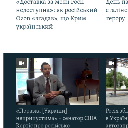
«Доставка за межі Росії
День па
недоступна»: як російський
сталінс
Ozon «згадав», що Крим
терору
український
«Поразка [України]
Росія зб
неприпустима» – сенатор США
в Україн
Кертіс про російсько-
автозапр