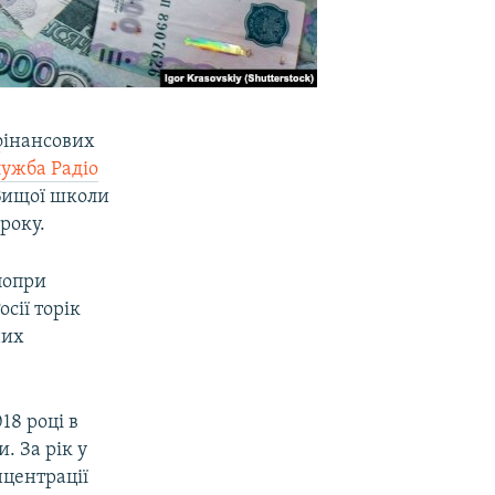
фінансових
лужба Радіо
Вищої школи
року.
попри
сії торік
них
18 році в
. За рік у
нцентрації