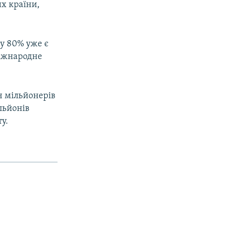
их країни,
у 80% уже є
міжнародне
яч мільйонерів
льйонів
у.