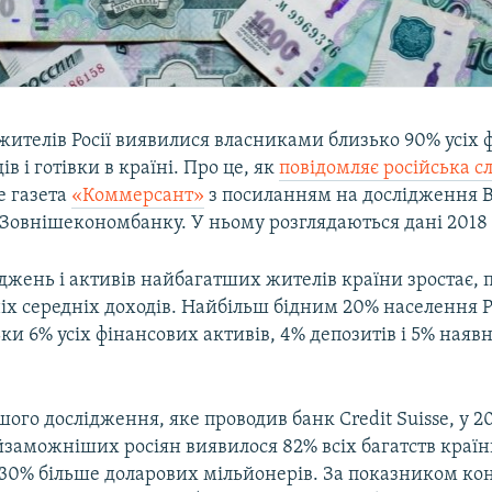
жителів Росії виявилися власниками близько 90% усіх 
ів і готівки в країні. Про це, як
повідомляє російська с
е газета
«Коммерсант»
з посиланням на дослідження 
 Зовнішекономбанку. У ньому розглядаються дані 2018 
джень і активів найбагатших жителів країни зростає, 
х середніх доходів. Найбільш бідним 20% населення Ро
ки 6% усіх фінансових активів, 4% депозитів і 5% наяв
ого дослідження, яке проводив банк Credit Suisse, у 20
заможніших росіян виявилося 82% всіх багатств країни
а 30% більше доларових мільйонерів. За показником ко