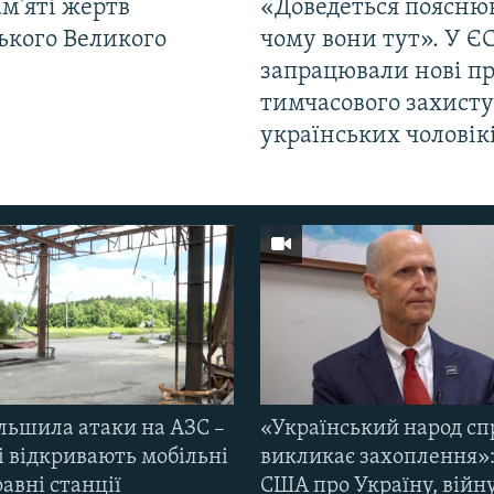
м'яті жертв
«Доведеться поясню
ького Великого
чому вони тут». У Є
запрацювали нові п
тимчасового захисту
українських чоловік
ільшила атаки на АЗС –
«Український народ сп
і відкривають мобільні
викликає захоплення»:
авні станції
США про Україну, війну