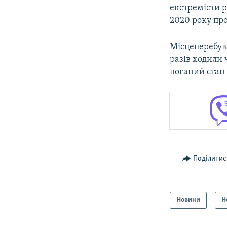
екстремісти 
2020 року пр
Місцеперебува
разів ходили 
поганий стан 
Поділитис
Новини
Н