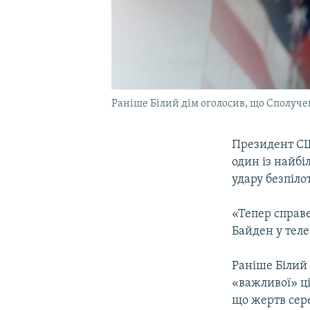
Раніше Білий дім оголосив, що Сполуче
Президент СШ
один із найбі
удару безпіло
«Тепер справе
Байден у теле
Раніше Білий
«важливої» ці
що жертв сер