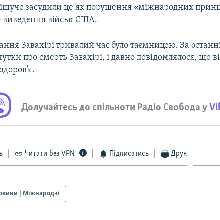
рішуче засудили це як порушення «міжнародних принци
о виведення військ США.
ння Завахірі тривалий час було таємницею. За останні
чутки про смерть Завахірі, і давно повідомлялося, що в
здоров'я.
Долучайтесь до спільноти Радіо Свобода у
Vi
ь
Читати без VPN
Підписатись
Друк
овини | Міжнародні