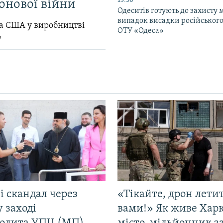
19:36
онової війни
Одеситів готують до захисту м
випадок висадки російського
ла США у виробництві
ОТУ «Одеса»
у
і скандал через
«Тікайте, дрон лети
у заході
вами!» Як живе Харк