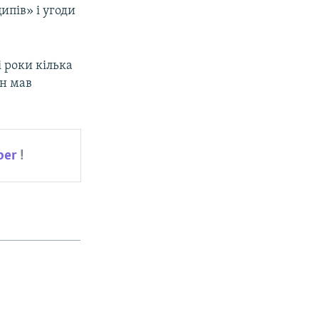
пів» і угоди
 роки кілька
ін мав
ber
!