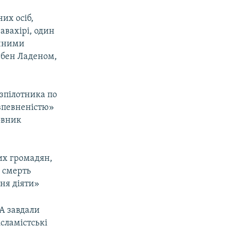
их осіб,
авахірі, один
ичними
 бен Ладеном,
зпілотника по
 впевненістю»
овник
их громадян,
о смерть
ння діяти»
А завдали
ісламістські