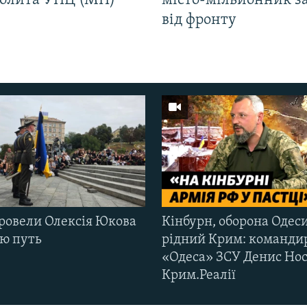
олита УПЦ (МП)
місто-мільйонник з
від фронту
ровели Олексія Юкова
Кінбурн, оборона Одеси
ню путь
рідний Крим: команди
«Одеса» ЗСУ Денис Нос
Крим.Реалії