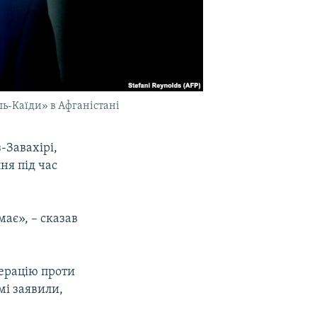
ль-Каїди» в Афганістані
-Завахірі,
ня під час
має», – сказав
перацію проти
мі заявили,