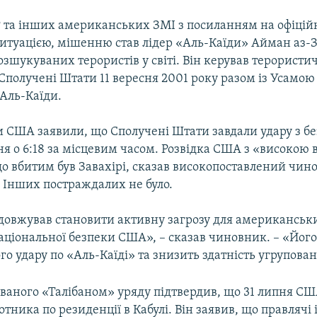
 та інших американських ЗМІ з посиланням на офіційн
ситуацією, мішенню став лідер «Аль-Каїди» Айман аз-З
озшукуваних терористів у світі. Він керував терорист
Сполучені Штати 11 вересня 2001 року разом із Усамою
Аль-Каїди.
 США заявили, що Сполучені Штати завдали удару з бе
ня о 6:18 за місцевим часом. Розвідка США з «високою
що вбитим був Завахірі, сказав високопоставлений чин
. Інших постраждалих не було.
одовжував становити активну загрозу для американськ
національної безпеки США», – сказав чиновник. – «Йог
го удару по «Аль-Каїді» та знизить здатність угрупова
ваного «Талібаном» уряду підтвердив, що 31 липня СШ
лотника по резиденції в Кабулі. Він заявив, що правлячі 