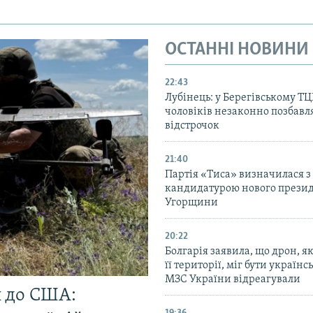
ОСТАННІ НОВИНИ
22:43
Лубінець: у Берегівському Т
чоловіків незаконно позбавл
відстрочок
21:40
Партія «Тиса» визначилася з
кандидатурою нового прези
Угорщини
20:22
Болгарія заявила, що дрон, я
її території, міг бути українс
МЗС України відреагували
и до США: