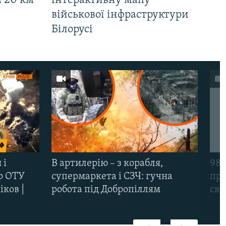
а 20 км
інтерактивну мапу
військової інфраструктури
Білорусі
 і
В артилерію – з корабля,
98-
р ОТУ
супермаркета і СЗЧ: гучна
про
іков |
робота під Добропіллям
сві
Назад
Вперед