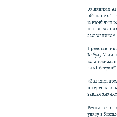
За даними AP
обізнаних із 
із найбільш р
нападами на 
засновником 
Представники
Кабулу 31 лип
встановила, 
адміністрації
«Завахірі пр
інтересів та 
завдає значно
Речник очолю
удару з безпі