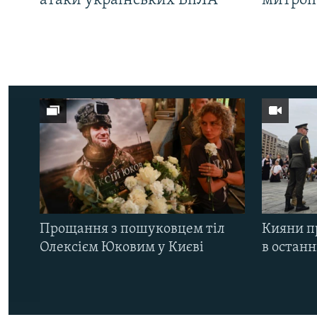
атаки українських БпЛА
митроп
Прощання з пошуковцем тіл
Кияни п
Олексієм Юковим у Києві
в остан