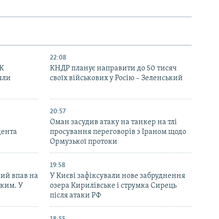
22:08
ЦК
КНДР планує направити до 50 тисяч
яли
своїх військових у Росію – Зеленський
20:57
Оман засудив атаку на танкер на тлі
дента
просування переговорів з Іраном щодо
Ормузької протоки
19:58
кий впав на
У Києві зафіксували нове забруднення
ьким. У
озера Кирилівське і струмка Сирець
після атаки РФ