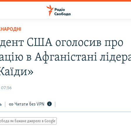
ЖНАРОДНІ
дент США оголосив про
ацію в Афганістані лідер
Каїди»
 07:56
ь
Читати без VPN
обода як бажане джерело в Google