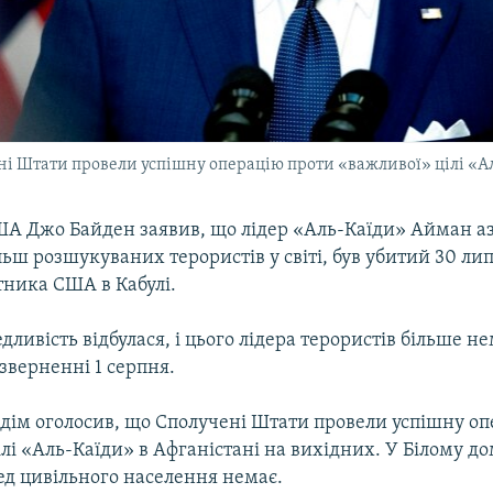
ні Штати провели успішну операцію проти «важливої» цілі «А
А Джо Байден заявив, що лідер «Аль-Каїди» Айман аз
льш розшукуваних терористів у світі, був убитий 30 лип
тника США в Кабулі.
дливість відбулася, і цього лідера терористів більше не
зверненні 1 серпня.
 дім оголосив, що Сполучені Штати провели успішну о
лі «Аль-Каїди» в Афганістані на вихідних. У Білому до
ед цивільного населення немає.