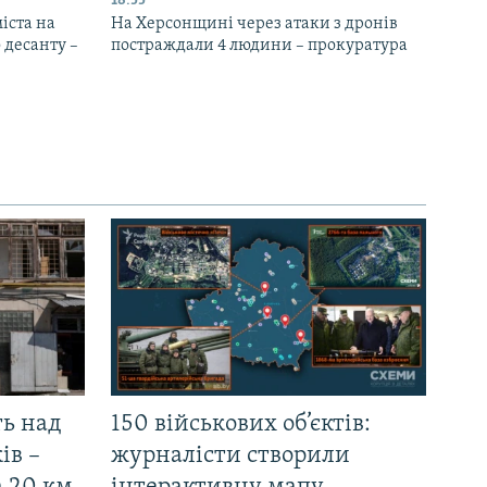
18:55
іста на
На Херсонщині через атаки з дронів
 десанту –
постраждали 4 людини – прокуратура
ть над
150 військових об’єктів:
ів –
журналісти створили