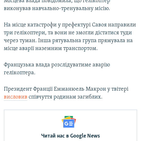
Місцева влада повідомила, що гелікоптер
Усі сайти RFE/RL
виконував навчально-тренувальну місію.
На місце катастрофи у префектурі Савоя направили
три гелікоптери, та вони не змогли дістатися туди
через туман. Інша рятувальна група прямувала на
місце аварії наземним транспортом.
Французька влада розслідуватиме аварію
гелікоптера.
Президент Франції Емманюель Макрон у твітері
висловив
співчуття родинам загиблих.
Читай нас в Google News