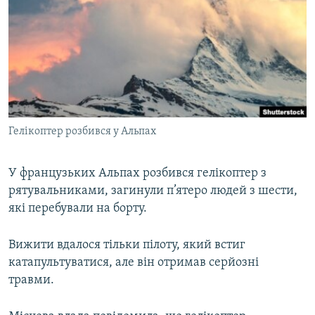
МУЛЬТИМЕДІА
ФОТО
СПЕЦПРОЄКТИ
ПОДКАСТИ
КРИМ РЕАЛІЇ
Гелікоптер розбився у Альпах
РУС
УКР
У французьких Альпах розбився гелікоптер з
рятувальниками, загинули п’ятеро людей з шести,
КТАТ
які перебували на борту.
ДОЛУЧАЙСЯ!
Вижити вдалося тільки пілоту, який встиг
катапультуватися, але він отримав серйозні
травми.