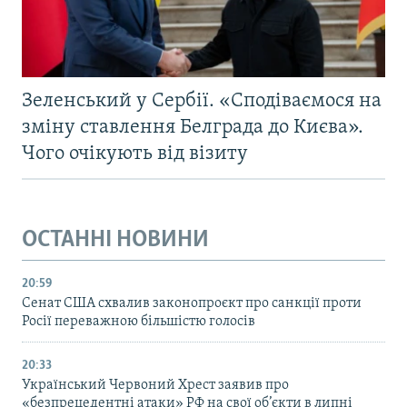
Зеленський у Сербії. «Сподіваємося на
зміну ставлення Белграда до Києва».
Чого очікують від візиту
ОСТАННІ НОВИНИ
20:59
Cенат США схвалив законопроєкт про санкції проти
Росії переважною більшістю голосів
20:33
Український Червоний Хрест заявив про
«безпрецедентні атаки» РФ на свої об’єкти в липні