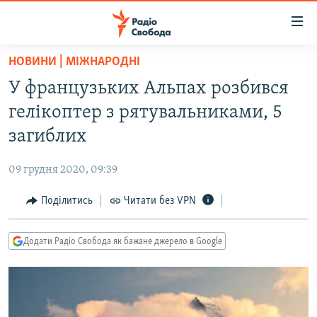
Доступність
посилання
Перейти
НОВИНИ | МІЖНАРОДНІ
до
РАДІО СВОБОДА – 70 РОКІВ
У французьких Альпах розбився
основного
ВСЕ ЗА ДОБУ
матеріалу
гелікоптер з рятувальниками, 5
СТАТТІ
Перейти
загиблих
до
ВІЙНА
ПОЛІТИКА
основної
09 грудня 2020, 09:39
РОСІЙСЬКА «ФІЛЬТРАЦІЯ»
ЕКОНОМІКА
навігації
Перейти
Поділитись
Читати без VPN
ДОНБАС.РЕАЛІЇ
СУСПІЛЬСТВО
до
КРИМ.РЕАЛІЇ
КУЛЬТУРА
пошуку
Додати Радіо Свобода як бажане джерело в Google
ТИ ЯК?
СПОРТ
СХЕМИ
УКРАЇНА
КИТАЙ.ВИКЛИКИ
СВІТ