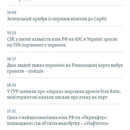
19:50
Зеленський прибув із першим візитом до Сербії
19:23
CIR: у липні кількість атак РФ на АЗС в Україні зросла
на 72% порівняно з червнем
18:57
Двоє людей тяжко поранені на Рівненщині через вибух
гранати – поліція
18:32
У ГУР заявили про «парад» морських дронів біля Ялти,
моніторингові канали писали про атаку на порт
17:51
Одна з наймасованіших атак РФ на «Укрнафту»:
пошкоджені сім об’єктів видобутку – «Нафтогаз»