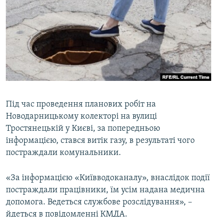
КИТАЙ.ВИКЛИКИ
МУЛЬТИМЕДІА
ФОТО
СПЕЦПРОЄКТИ
ПОДКАСТИ
Під час проведення планових робіт на
КРИМ РЕАЛІЇ
Новодарницькому колекторі на вулиці
РУС
Тростянецькій у Києві, за попередньою
УКР
інформацією, стався витік газу, в результаті чого
КТАТ
постраждали комунальники.
«За інформацією «Київводоканалу», внаслідок події
ДОЛУЧАЙСЯ!
постраждали працівники, їм усім надана медична
допомога. Ведеться службове розслідування», –
йдеться в повідомленні КМДА.