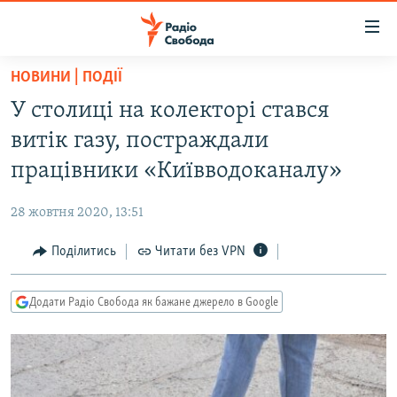
Доступність
посилання
Перейти
НОВИНИ | ПОДІЇ
до
РАДІО СВОБОДА – 70 РОКІВ
У столиці на колекторі стався
основного
ВСЕ ЗА ДОБУ
матеріалу
витік газу, постраждали
СТАТТІ
Перейти
працівники «Київводоканалу»
до
ВІЙНА
ПОЛІТИКА
основної
28 жовтня 2020, 13:51
РОСІЙСЬКА «ФІЛЬТРАЦІЯ»
ЕКОНОМІКА
навігації
Перейти
Поділитись
Читати без VPN
ДОНБАС.РЕАЛІЇ
СУСПІЛЬСТВО
до
КРИМ.РЕАЛІЇ
КУЛЬТУРА
пошуку
Додати Радіо Свобода як бажане джерело в Google
ТИ ЯК?
СПОРТ
СХЕМИ
УКРАЇНА
ПРИАЗОВ’Я
СВІТ