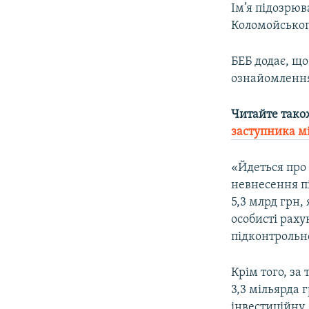
Ім’я підозрюв
Коломойськог
БЕБ додає, що
ознайомлення
Читайте тако
заступника м
«Йдеться про
невнесення пі
5,3 млрд грн,
особисті рах
підконтрольно
Крім того, за
3,3 мільярда 
інвестиційну 