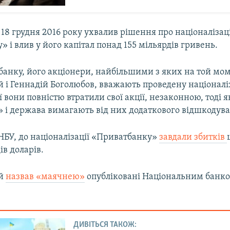
18 грудня 2016 року ухвалив рішення про націоналізац
 і влив у його капітал понад 155 мільярдів гривень.
анку, його акціонери, найбільшими з яких на той мом
 і Геннадій Боголюбов, вважають проведену націоналі
ї вони повністю втратили свої акції, незаконною, тоді я
 і держава вимагають від них додаткового відшкодува
НБУ, до націоналізації «Приватбанку»
завдали збитків
ів доларів.
ий
назвав «маячнею»
опубліковані Національним банк
ДИВІТЬСЯ ТАКОЖ: