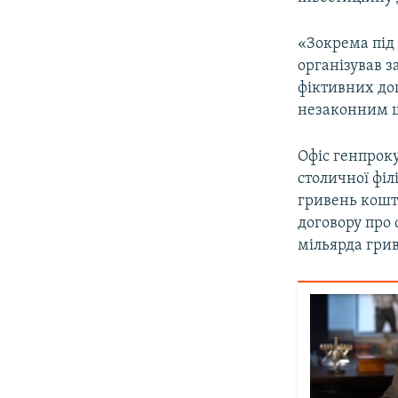
«Зокрема під
організував 
фіктивних дог
незаконним ш
Офіс генпрок
столичної філ
гривень кошті
договору про 
мільярда грив