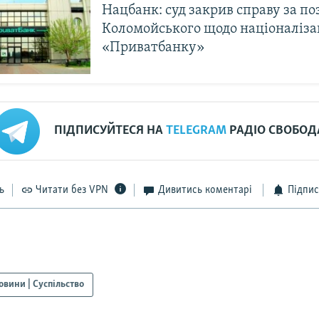
Нацбанк: суд закрив справу за п
Коломойського щодо націоналіза
«Приватбанку»
ПІДПИСУЙТЕСЯ НА
TELEGRAM
РАДІО СВОБОД
ь
Читати без VPN
Дивитись коментарі
Підпис
овини | Суспільство