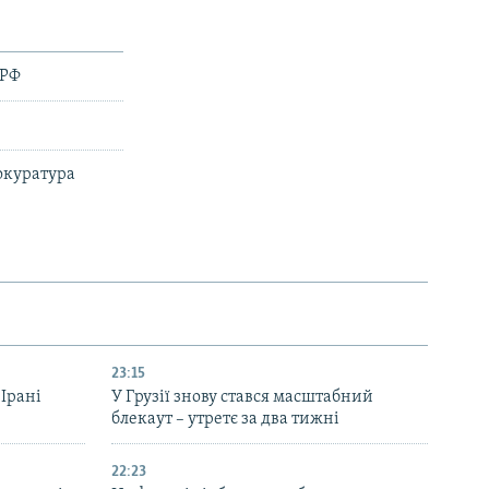
 РФ
окуратура
23:15
 Ірані
У Грузії знову стався масштабний
блекаут – утретє за два тижні
22:23