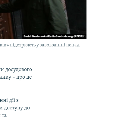
нків» підозрюють у заволодінні понад
и досудового
анку – про це
ні дії з
 доступу до
 та