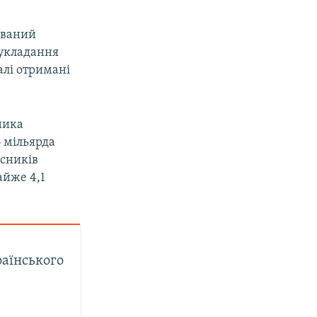
юваний
 укладання
алі отримані
ника
6 мільярда
асників
айже 4,1
раїнського