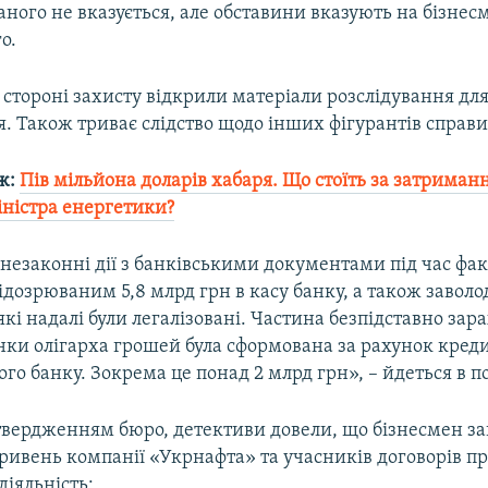
аного не вказується, але обставини вказують на бізнес
о.
 стороні захисту відкрили матеріали розслідування дл
. Також триває слідство щодо інших фігурантів справи
ж:
Пів мільйона доларів хабаря. Що стоїть за затриман
іністра енергетики?
 незаконні дії з банківськими документами під час фа
дозрюваним 5,8 млрд грн в касу банку, а також заволо
 які надалі були легалізовані. Частина безпідставно за
унки олігарха грошей була сформована за рахунок кред
го банку. Зокрема це понад 2 млрд грн», – йдеться в п
 твердженням бюро, детективи довели, що бізнесмен за
гривень компанії «Укрнафта» та учасників договорів пр
діяльність: