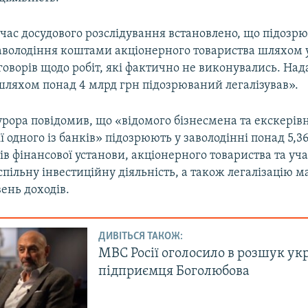
 час досудового розслідування встановлено, що підозр
заволодіння коштами акціонерного товариства шляхом
оворів щодо робіт, які фактично не виконувались. Над
ляхом понад 4 млрд грн підозрюваний легалізував».
урора повідомив, що «відомого бізнесмена та екскерів
ії одного із банків» підозрюють у заволодінні понад 5,3
в фінансової установи, акціонерного товариства та уч
спільну інвестиційну діяльність, а також легалізацію м
ень доходів.
ДИВІТЬСЯ ТАКОЖ:
МВС Росії оголосило в розшук ук
підприємця Боголюбова