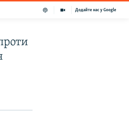
Додайте нас у Google
проти
я