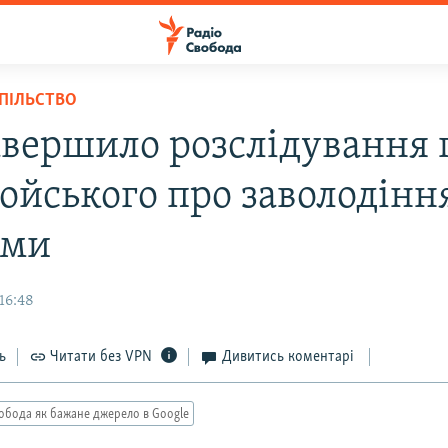
СПІЛЬСТВО
авершило розслідування 
ойського про заволодінн
ами
16:48
ь
Читати без VPN
Дивитись коментарі
обода як бажане джерело в Google