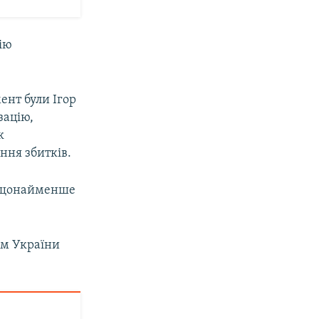
ію
ент були Ігор
зацію,
к
ння збитків.
щонайменше
ом України