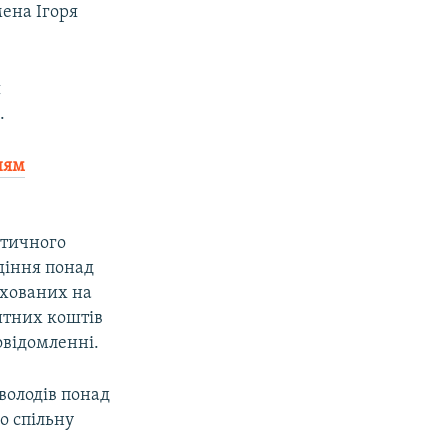
мена Ігоря
я
.
ням
ктичного
діння понад
рахованих на
итних коштів
овідомленні.
володів понад
о спільну