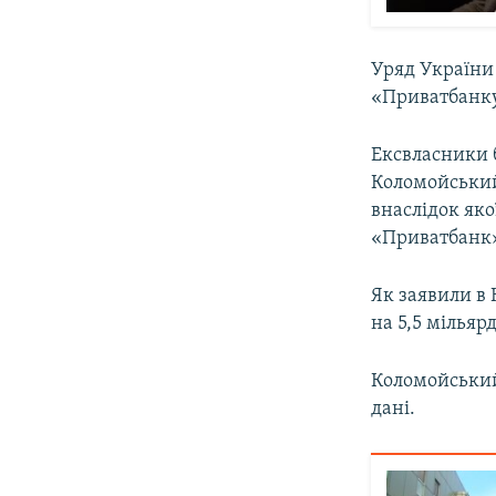
Уряд України 
«Приватбанку»
Ексвласники б
Коломойський
внаслідок яко
«Приватбанк»
Як заявили в 
на 5,5 мільярд
Коломойськ
дані.