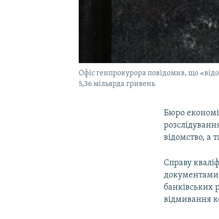
Офіс генпрокурора повідомив, що «відом
5,36 мільярда гривень
Бюро економі
розслідування
відомство, а 
Справу кваліф
документами 
банківських 
відмивання к