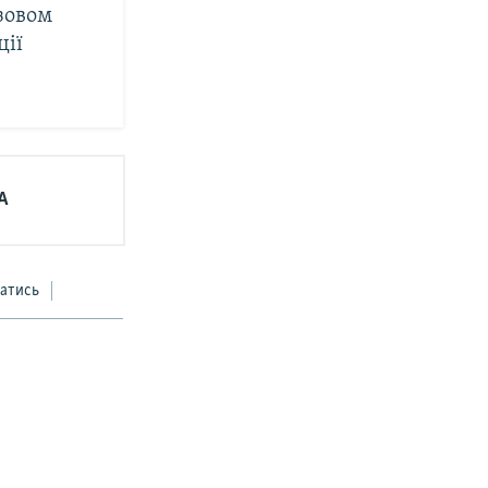
озовом
ції
А
атись