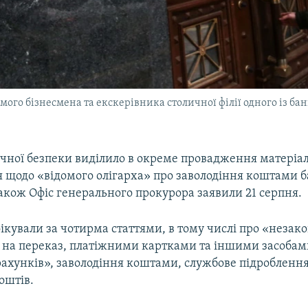
ого бізнесмена та екскерівника столичної філії одного із ба
чної безпеки виділило в окреме провадження матеріал
 щодо «відомого олігарха» про заволодіння коштами б
також Офіс генерального прокурора заявили 21 серпня.
ікували за чотирма статтями, в тому числі про «незакон
на переказ, платіжними картками та іншими засобами
рахунків», заволодіння коштами, службове підроблення
оштів.