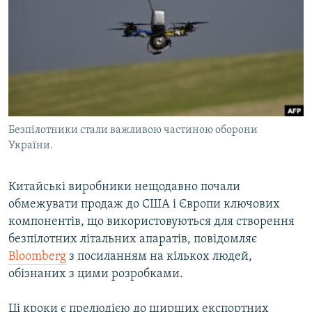
МУЛЬТИМЕДІА
ФОТО
СПЕЦПРОЄКТИ
ПОДКАСТИ
КРИМ РЕАЛІЇ
Безпілотники стали важливою частиною оборони
РУС
України.
УКР
Китайські виробники нещодавно почали
КТАТ
обмежувати продаж до США і Європи ключових
компонентів, що використовуються для створення
ДОЛУЧАЙСЯ!
безпілотних літальних апаратів, повідомляє
Bloomberg
з посиланням на кількох людей,
обізнаних з цими розробками.
Ці кроки є прелюдією до ширших експортних