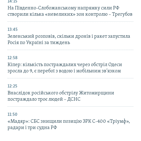
14:15
На Південно-Слобожанському напрямку сили РФ
створили кілька «невеликих» зон контролю – Трегубов
13:45
Зеленський розповів, скільки дронів і ракет запустила
Росія по Україні за тиждень
12:58
Кіпер: кількість постраждалих через обстріл Одеси
зросла до 9, є перебої з водою і мобільним зв’язком
12:25
Внаслідок російського обстрілу Житомирщини
постраждало троє людей – ДСНС
11:50
«Мадяр»: СБС знищили позицію ЗРК С-400 «Тріумф»,
радари і три судна РФ