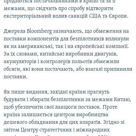
продаються постачальниками в країні та за її
межами, що свідчить про спробу відтворити
екстериторіальний вплив санкцій США та Європи.
Джерела Bloomberg зазначають, що обмеження на
поставки компонентів для безпілотників вплинули
як на американські, так і на європейські компанії.
За їх словами, китайські виробники двигунів,
акумуляторів і контролерів польотів обмежили
обсяги, які вони постачають, або взагалі припинили
поставки.
Як пише видання, західні країни прагнуть
будувати і збирати безпілотники за межами Китаю,
щоб убезпечити свої ланцюги поставок. Проте
країна залишається центром виробництва
дешевого обладнання для цих апаратів. Згідно зі
звітом Центру стратегічних і міжнародних