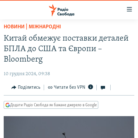
Доступність
посилання
Перейти
НОВИНИ | МІЖНАРОДНІ
до
РАДІО СВОБОДА – 70 РОКІВ
Китай обмежує поставки деталей
основного
ВСЕ ЗА ДОБУ
матеріалу
БПЛА до США та Європи –
СТАТТІ
Перейти
Bloomberg
до
ВІЙНА
ПОЛІТИКА
основної
10 грудня 2024, 09:38
РОСІЙСЬКА «ФІЛЬТРАЦІЯ»
ЕКОНОМІКА
навігації
Перейти
Поділитись
Читати без VPN
ДОНБАС.РЕАЛІЇ
СУСПІЛЬСТВО
до
КРИМ.РЕАЛІЇ
КУЛЬТУРА
пошуку
Додати Радіо Свобода як бажане джерело в Google
ТИ ЯК?
СПОРТ
СХЕМИ
УКРАЇНА
КИТАЙ.ВИКЛИКИ
СВІТ