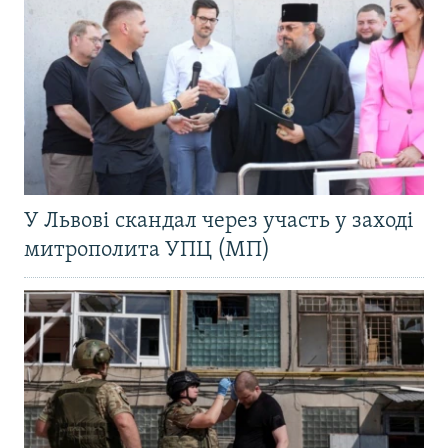
У Львові скандал через участь у заході
митрополита УПЦ (МП)