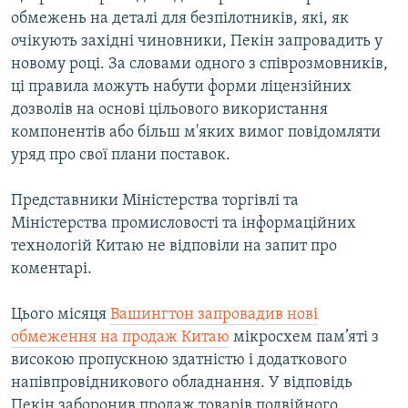
Усі сайти RFE/RL
обмежень на деталі для безпілотників, які, як
очікують західні чиновники, Пекін запровадить у
новому році. За словами одного з співрозмовників,
ці правила можуть набути форми ліцензійних
дозволів на основі цільового використання
компонентів або більш м'яких вимог повідомляти
уряд про свої плани поставок.
Представники Міністерства торгівлі та
Міністерства промисловості та інформаційних
технологій Китаю не відповіли на запит про
коментарі.
Цього місяця
Вашингтон запровадив нові
обмеження на продаж Китаю
мікросхем пам’яті з
високою пропускною здатністю і додаткового
напівпровідникового обладнання. У відповідь
Пекін заборонив продаж товарів подвійного