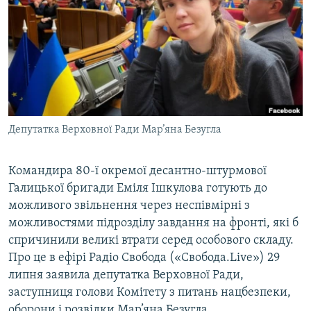
МУЛЬТИМЕДІА
ФОТО
СПЕЦПРОЄКТИ
ПОДКАСТИ
КРИМ РЕАЛІЇ
Депутатка Верховної Ради Мар’яна Безугла
РУС
УКР
Командира 80-ї окремої десантно-штурмової
Галицької бригади Еміля Ішкулова готують до
КТАТ
можливого звільнення через неспівмірні з
можливостями підрозділу завдання на фронті, які б
ДОЛУЧАЙСЯ!
спричинили великі втрати серед особового складу.
Про це в ефірі Радіо Свобода («Свобода.Live») 29
липня заявила депутатка Верховної Ради,
заступниця голови Комітету з питань нацбезпеки,
оборони і розвідки Мар’яна Безугла.