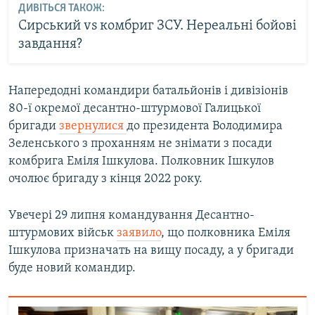
ДИВІТЬСЯ ТАКОЖ:
Сирський vs комбриг ЗСУ. Нереальні бойові
завдання?
Напередодні командири батальйонів і дивізіонів
80-ї окремої десантно-штурмової Галицької
бригади
звернулися
до президента Володимира
Зеленського з проханням не знімати з посади
комбрига Еміля Ішкулова. Полковник Ішкулов
очолює бригаду з кінця 2022 року.
Увечері 29 липня командування Десантно-
штурмових військ
заявило
, що полковника Еміля
Ішкулова призначать на вищу посаду, а у бригади
буде новий командир.