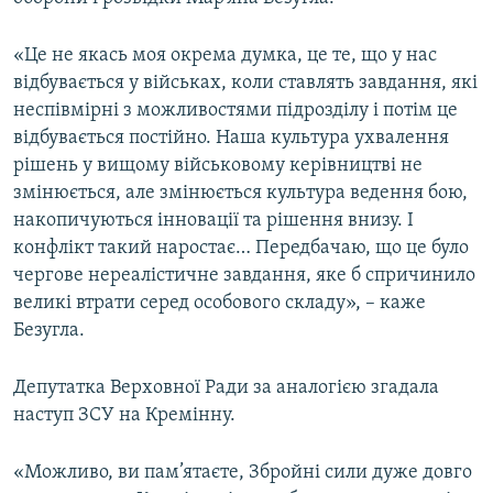
Усі сайти RFE/RL
«Це не якась моя окрема думка, це те, що у нас
відбувається у військах, коли ставлять завдання, які
неспівмірні з можливостями підрозділу і потім це
відбувається постійно. Наша культура ухвалення
рішень у вищому військовому керівництві не
змінюється, але змінюється культура ведення бою,
накопичуються інновації та рішення внизу. І
конфлікт такий наростає… Передбачаю, що це було
чергове нереалістичне завдання, яке б спричинило
великі втрати серед особового складу», – каже
Безугла.
Депутатка Верховної Ради за аналогією згадала
наступ ЗСУ на Кремінну.
«Можливо, ви пам’ятаєте, Збройні сили дуже довго