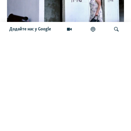
Додайте нас у Google
Від ура-патріотизму до катастрофи:
наративи російських блогерів у Криму
Шукати
ОСТАННІ НОВИНИ
23:54
В Ізюмі сім людей постраждали через російський удар
КАБами – МВА
23:38
Сербія виділить Україні два мільйони євро на
підтримку енергетики – Зеленський