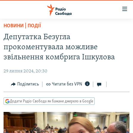
Доступність
посилання
Перейти
НОВИНИ | ПОДІЇ
до
РАДІО СВОБОДА – 70 РОКІВ
Депутатка Безугла
основного
ВСЕ ЗА ДОБУ
матеріалу
прокоментувала можливе
СТАТТІ
Перейти
звільнення комбрига Ішкулова
до
ВІЙНА
ПОЛІТИКА
основної
29 липня 2024, 20:30
РОСІЙСЬКА «ФІЛЬТРАЦІЯ»
ЕКОНОМІКА
навігації
Перейти
Поділитись
Читати без VPN
ДОНБАС.РЕАЛІЇ
СУСПІЛЬСТВО
до
КРИМ.РЕАЛІЇ
КУЛЬТУРА
пошуку
Додати Радіо Свобода як бажане джерело в Google
ТИ ЯК?
СПОРТ
СХЕМИ
УКРАЇНА
КИТАЙ.ВИКЛИКИ
СВІТ