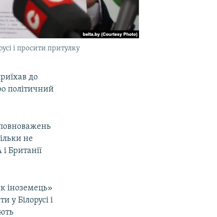
усі і просити притулку
риїхав до
про політичний
 повноважень
кільки не
 і Британії
як іноземець»
 у Білорусі і
ають