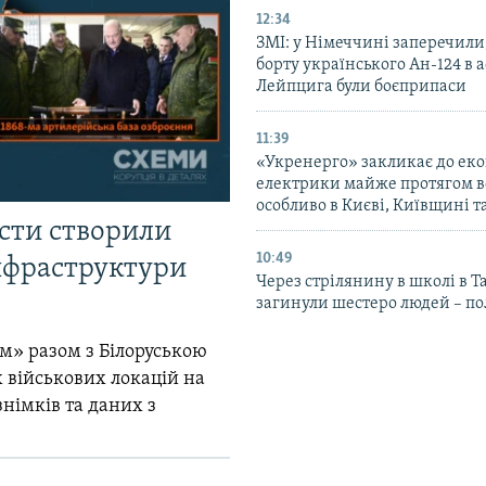
12:34
ЗМІ: у Німеччині заперечили
борту українського Ан-124 в 
Лейпцига були боєприпаси
11:39
«Укренерго» закликає до еко
електрики майже протягом вс
особливо в Києві, Київщині 
істи створили
10:49
інфраструктури
Через стрілянину в школі в Т
загинули шестеро людей – по
м» разом з Білоруською
 військових локацій на
знімків та даних з