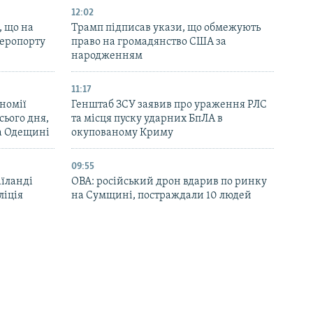
12:02
, що на
Трамп підписав укази, що обмежують
аеропорту
право на громадянство США за
народженням
11:17
номії
Генштаб ЗСУ заявив про ураження РЛС
ього дня,
та місця пуску ударних БпЛА в
та Одещині
окупованому Криму
09:55
аїланді
ОВА: російський дрон вдарив по ринку
ліція
на Сумщині, постраждали 10 людей