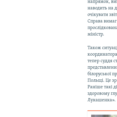
напрямок, ви
наводить на д
очікувати зві
Справа вимага
прослідкована
міністр.
Також ситуац
координатора
тепер суддя с
представлений
білоруської п
Польщі. Це зр
Раніше такі ді
здоровому глу
Лукашенка».