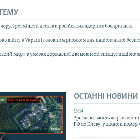
 ТЕМУ
ілорусі розміщені десятки російських ядерних боєприпасів
ав війну в Україні головним ризиком для національної безпек
русский мир» в умовах державної двомовності знищує націонал
ОСТАННІ НОВИНИ
13:14
Зросла кількість жертв остан
РФ по Києву: у лікарні помер 