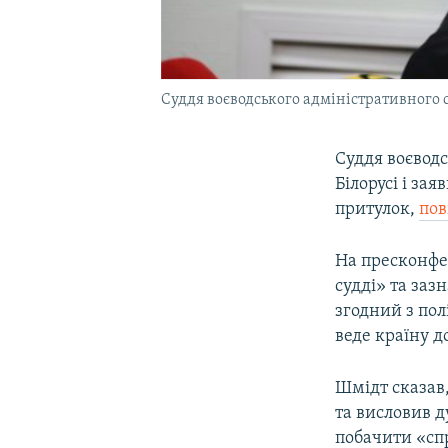
Суддя воєводського адміністративного 
Суддя воєвод
Білорусі і за
притулок,
пов
На пресконфе
судді» та заз
згодний з пол
веде країну д
Шмідт сказав,
та висловив д
побачити «сп