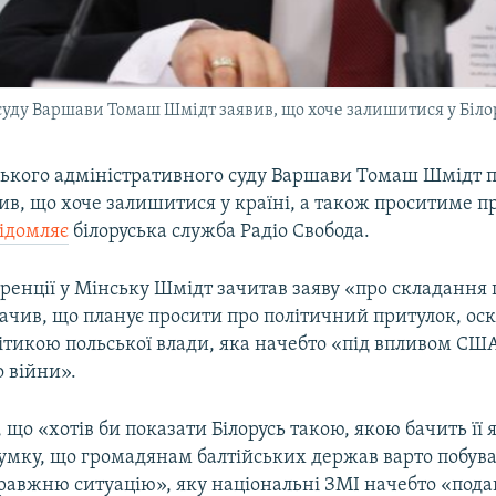
суду Варшави Томаш Шмідт заявив, що хоче залишитися у Білор
ського адміністративного суду Варшави Томаш Шмідт п
явив, що хоче залишитися у країні, а також проситиме 
ідомляє
білоруська служба Радіо Свобода.
ренції у Мінську Шмідт зачитав заяву «про складання
начив, що планує просити про політичний притулок, ос
ітикою польської влади, яка начебто «під впливом США
о війни».
 що «хотів би показати Білорусь такою, якою бачить її 
умку, що громадянам балтійських держав варто побувати
равжню ситуацію», яку національні ЗМІ начебто «под