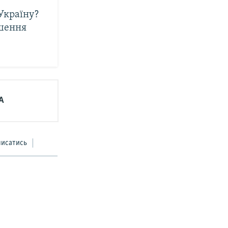
Україну?
шення
А
писатись