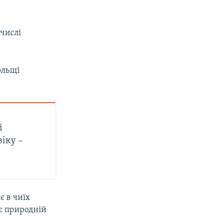
 числі
ольщі
і
іку –
є в чиїх
 є природній