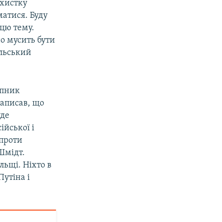
ихистку
матися. Буду
 цю тему.
но мусить бути
ольський
упник
написав, що
уде
ійської і
 проти
Шмідт.
ольщі. Ніхто в
Путіна і