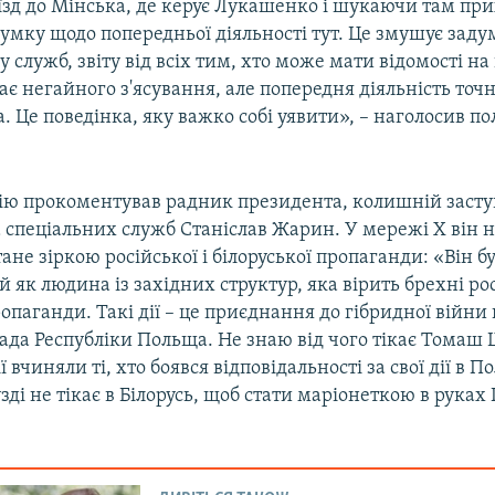
їзд до Мінська, де керує Лукашенко і шукаючи там пр
умку щодо попередньої діяльності тут. Це змушує заду
ту служб, звіту від всіх тим, хто може мати відомості на
є негайного з'ясування, але попередня діяльність точ
. Це поведінка, яку важко собі уявити», – наголосив п
ію прокоментував радник президента, колишній заст
 спеціальних служб Станіслав Жарин. У мережі Х він 
тане зіркою російської і білоруської пропаганди: «Він б
 як людина із західних структур, яка вірить брехні рос
ропаганди. Такі дії – це приєднання до гібридної війни
ада Республіки Польща. Не знаю від чого тікає Томаш 
ї вчиняли ті, хто боявся відповідальності за свої дії в П
зді не тікає в Білорусь, щоб стати маріонеткою в руках 