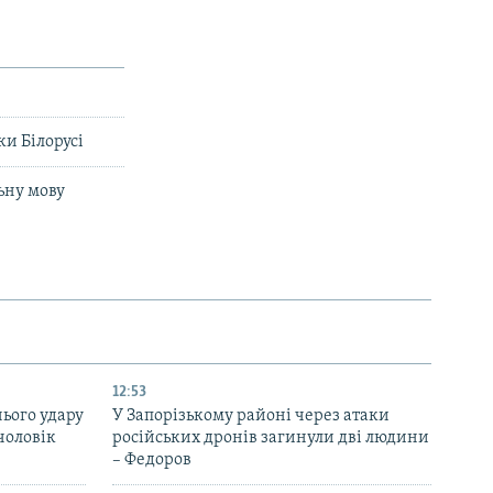
и Білорусі
ьну мову
12:53
нього удару
У Запорізькому районі через атаки
чоловік
російських дронів загинули дві людини
– Федоров