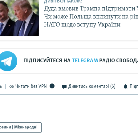
ДИВІТЬСЯ ТАКОЖ:
Дуда вмовив Трампа підтримати 
Чи може Польща вплинути на рі
НАТО щодо вступу України
ПІДПИСУЙТЕСЯ НА
TELEGRAM
РАДІО СВОБОД
ь
Читати без VPN
Дивитись коментарі
(6)
Під
овини | Міжнародні