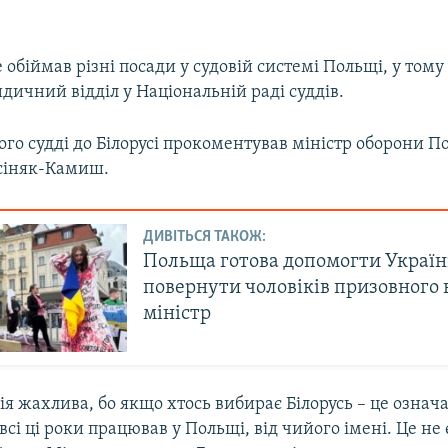
обіймав різні посади у судовій системі Польщі, у тому
ичний відділ у Національній раді суддів.
ого судді до Білорусі прокоментував міністр оборони П
сіняк-Камиш.
ДИВІТЬСЯ ТАКОЖ:
Польща готова допомогти Україн
повернути чоловіків призовного в
міністр
я жахлива, бо якщо хтось вибирає Білорусь – це означа
 всі ці роки працював у Польщі, від чийого імені. Це не