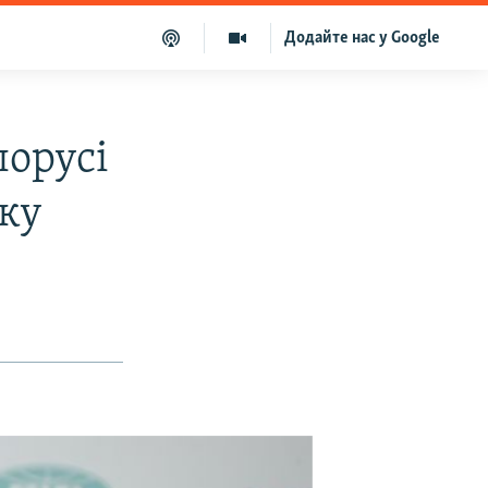
Додайте нас у Google
лорусі
лку