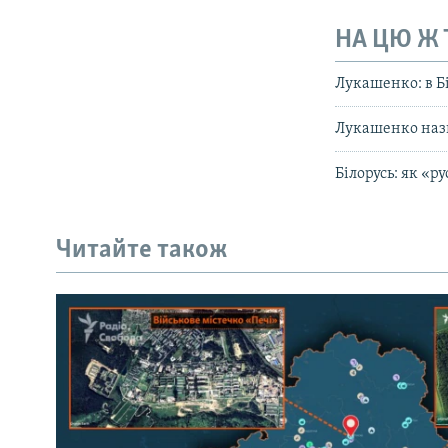
НА ЦЮ Ж
Лукашенко: в Б
Лукашенко назв
Білорусь: як «
Читайте також