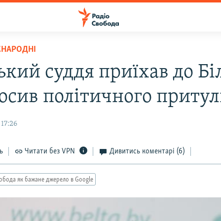
ЖНАРОДНІ
ький суддя приїхав до Бі
росив політичного приту
17:26
ь
Читати без VPN
Дивитись коментарі
(6)
обода як бажане джерело в Google