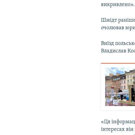
викривлено».
Шмідт раніше 
очолював юрид
Виїзд польськ
Владислав Ко
«Ця інформаці
інтересах він