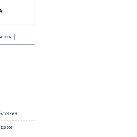
А
атись
 Блінкен
 це не