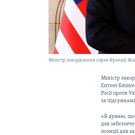
Міністр закордонних справ Франції Жан
Міністр зако
Ентоні Блінке
Росії проти У
за підсумкам
«Я думаю, що
для забезпече
позиції для з