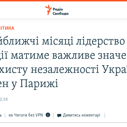
ЛІТИКА
йближчі місяці лідерство
ії матиме важливе знач
ахисту незалежності Укра
ен у Парижі
2:38
ь
Читати без VPN
Дивитись коментарі