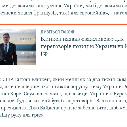
 ми дозволили капітуляцію України, ми б дозволили си
безпеки як для французів, так і для європейців», – наго
ДИВІТЬСЯ ТАКОЖ:
Блінкен назвав «важливою» для
переговорів позицію України на
РФ
 США Ентоні Блінкен, який менш як за два тижні скла
, вже не вперше цього тижня порушує тему України. 6 
нної Кореї Сеулі він заявив, що позиція України в Курсь
вою для будь-яких майбутніх переговорів. Блінкен нага
я президента Джо Байдена прагне забезпечити, щоб «У
ішу руку для гри».