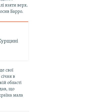
лі взяти верх.
лосив Барро.
 Курщині
де свої
січня в
кій області
дав, що
країна мала