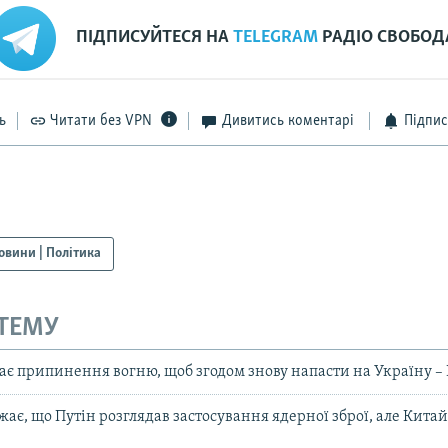
ПІДПИСУЙТЕСЯ НА
TELEGRAM
РАДІО СВОБОД
ь
Читати без VPN
Дивитись коментарі
Підпис
овини | Політика
 ТЕМУ
ає припинення вогню, щоб згодом знову напасти на Україну –
жає, що Путін розглядав застосування ядерної зброї, але Китай