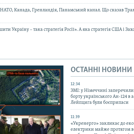
 НАТО, Канада, Гренландія, Панамський канал. Що сказав Трам
ити Україну – така стратегія Росії». А яка стратегія США і Зах
ОСТАННІ НОВИНИ
12:34
ЗМІ: у Німеччині заперечили
борту українського Ан-124 в 
Лейпцига були боєприпаси
11:39
«Укренерго» закликає до еко
електрики майже протягом вс