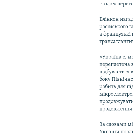
столом перего
Блінкен нага
російського в
а французькі
трансатланти
«Україна є, 
переплетена з
відбувається 
боку Північно
робить для пі
мікроелектрон
продовжувати
продовження ї
За словами м
України прод