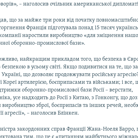
ворів», – наголосив очільник американської дипломаті
дав, що за майже три роки від початку повномасштабн
торгнення Франція підготувала понад 15 тисяч українсь
 компанії наростили виробництво «для зміцнення нашо
чної оборонно-промислової бази».
можливо, найкращим прикладом того, що безпека в Євр
 безпекою в усьому світі. Якщо подивитися на те, що з
в Україні, що дозволяє продовжувати російську агресію
ї Кореї артилерією, боєприпасами та військами; і все,
дтримки оборонно-промислової бази Росії – верстати,
іка, усе надходить до Росії з Китаю, з Гонконгу, що доз
 виробництво зброї, боєприпасів та інших речей, необ
ї агресії», – наголосив Блінкен.
іністра закордонних справ Франції Жана-Ноеля Барро,
иктована тим, що це є «питанням майбутнього міжнар