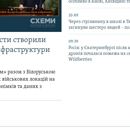
особливо в Києві, Київщині 
10:49
Через стрілянину в школі в Т
загинули шестеро людей – по
істи створили
09:39
Росія: у Єкатеринбурзі після 
інфраструктури
дронів почалася пожежа на с
Wildberries
м» разом з Білоруською
 військових локацій на
знімків та даних з