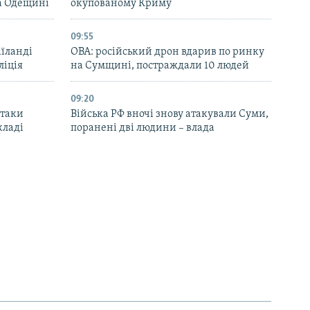
та Одещині
окупованому Криму
09:55
аїланді
ОВА: російський дрон вдарив по ринку
ліція
на Сумщині, постраждали 10 людей
09:20
атаки
Війська РФ вночі знову атакували Суми,
кладі
поранені дві людини – влада