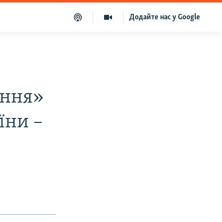
Додайте нас у Google
ення»
їни –