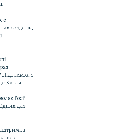
ї.
ого
ких солдатів,
ї
опі
араз
? Підтримка з
 що Китай
воляє Росії
хідних для
 підтримка
одного