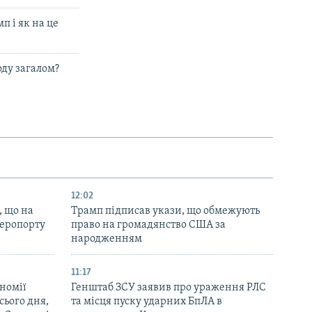
п і як на це
оду загалом?
12:02
, що на
Трамп підписав укази, що обмежують
аеропорту
право на громадянство США за
народженням
11:17
номії
Генштаб ЗСУ заявив про ураження РЛС
ього дня,
та місця пуску ударних БпЛА в