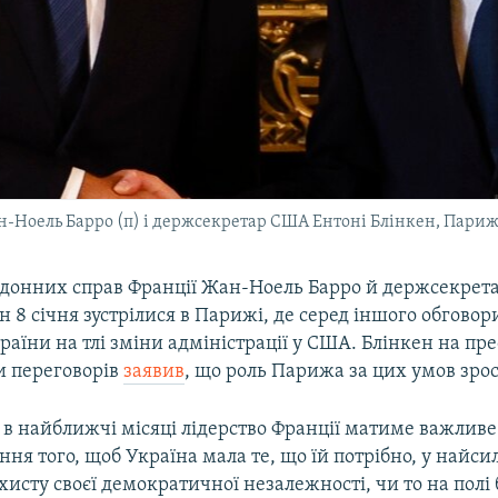
-Ноель Барро (п) і держсекретар США Ентоні Блінкен, Париж,
рдонних справ Франції Жан-Ноель Барро й держсекре
н 8 січня зустрілися в Парижі, де серед іншого обговор
країни на тлі зміни адміністрації у США. Блінкен на пр
и переговорів
заявив
, що роль Парижа за цих умов зрос
 в найближчі місяці лідерство Франції матиме важлив
ння того, щоб Україна мала те, що їй потрібно, у найс
ахисту своєї демократичної незалежності, чи то на полі 