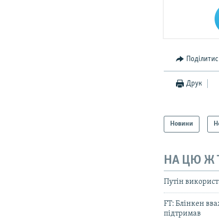
Поділитис
Друк
Новини
Н
НА ЦЮ Ж
Путін використ
FT: Блінкен вва
підтримав