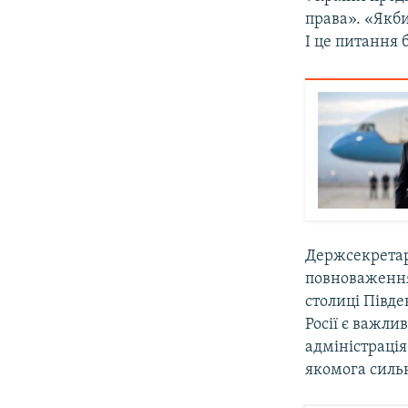
права». «Якби
І це питання 
Держсекретар
повноваження
столиці Півде
Росії є важли
адміністраці
якомога сильн