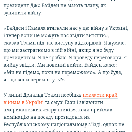
президент Джо Байден не мають плану, як
Усі сайти RFE/RL
зупинити війну.
«Байден і Камала втягнули нас у цю війну в Україні,
і тепер вони не можуть нас звідти витягти», –
сказав Трамп під час виступу в Джорджії. Я думаю,
що ми застрягнемо в цій війні, якщо я не буду
президентом. Я це зроблю. Я проведу переговори, я
вийду звідти. Ми повинні вийти. Байден каже:
«Ми не підемо, поки не переможемо». А що буде,
якщо вони переможуть?».
У липні Дональд Трамп пообіцяв
покласти край
війнам в Україні
та смузі Гази і звільнити
американських «заручників», коли приймав
номінацію на посаду президента на
Республіканському національному зʼїзді, однак не