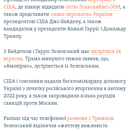
США
, де планує відвідати
сесію Генасамблеї ООН
, а
також представити
«план перемоги» України
президентові США Джо Байдену, а також
кандидатам у президенти Камалі Гарріс і Дональду
Трампу.
З Байденом і Гарріс Зеленський має
зустрітися 26
вересня
. Трамп минулого тижня заявив, що,
«ймовірно», зустрінеться із Зеленським.
США і союзники надали багатомільярдну допомогу
Україні з початку російського вторгнення в лютому
2022 року, а також запровадили кілька раундів
санкцій проти Москви.
Раніше під час телефонної
розмови з Трампом
Зеленський відзначав «життєву важливість