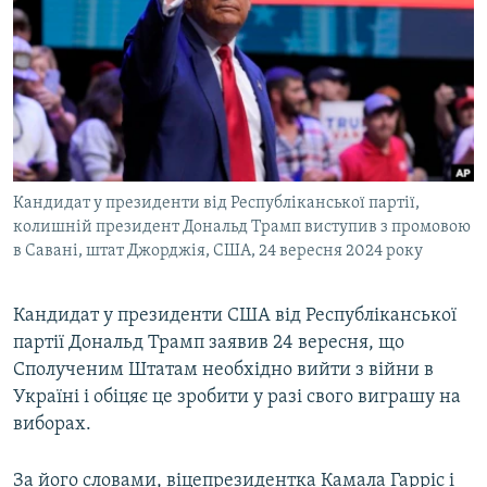
МУЛЬТИМЕДІА
ФОТО
СПЕЦПРОЄКТИ
ПОДКАСТИ
КРИМ РЕАЛІЇ
Кандидат у президенти від Республіканської партії,
РУС
колишній президент Дональд Трамп виступив з промовою
в Савані, штат Джорджія, США, 24 вересня 2024 року
УКР
КТАТ
Кандидат у президенти США від Республіканської
партії Дональд Трамп заявив 24 вересня, що
ДОЛУЧАЙСЯ!
Сполученим Штатам необхідно вийти з війни в
Україні і обіцяє це зробити у разі свого виграшу на
виборах.
За його словами, віцепрезидентка Камала Гарріс і