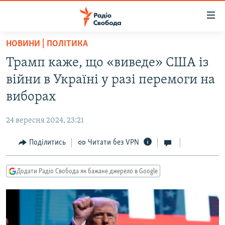
Доступність
посилання
Перейти
НОВИНИ | ПОЛІТИКА
до
РАДІО СВОБОДА – 70 РОКІВ
Трамп каже, що «виведе» США із
основного
ВСЕ ЗА ДОБУ
матеріалу
війни в Україні у разі перемоги на
СТАТТІ
Перейти
виборах
до
ВІЙНА
ПОЛІТИКА
основної
24 вересня 2024, 23:21
РОСІЙСЬКА «ФІЛЬТРАЦІЯ»
ЕКОНОМІКА
навігації
Перейти
Поділитись
Читати без VPN
ДОНБАС.РЕАЛІЇ
СУСПІЛЬСТВО
до
КРИМ.РЕАЛІЇ
КУЛЬТУРА
пошуку
Додати Радіо Свобода як бажане джерело в Google
ТИ ЯК?
СПОРТ
СХЕМИ
УКРАЇНА
КИТАЙ.ВИКЛИКИ
СВІТ