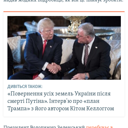
надав жодних подробиць, як він це планує зробити.
ДИВІТЬСЯ ТАКОЖ:
«Повернення усіх земель України після
смерті Путіна». Інтерв'ю про «план
Трампа» з його автором Кітом Келлоггом
Президент Володимир Зеленський
перебуває в