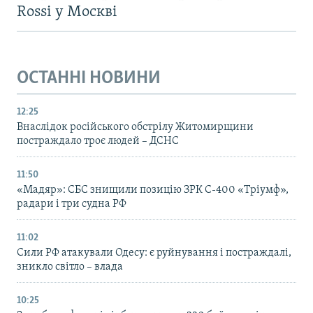
Rossi у Москві
ОСТАННІ НОВИНИ
12:25
Внаслідок російського обстрілу Житомирщини
постраждало троє людей – ДСНС
11:50
«Мадяр»: СБС знищили позицію ЗРК С-400 «Тріумф»,
радари і три судна РФ
11:02
Сили РФ атакували Одесу: є руйнування і постраждалі,
зникло світло – влада
10:25