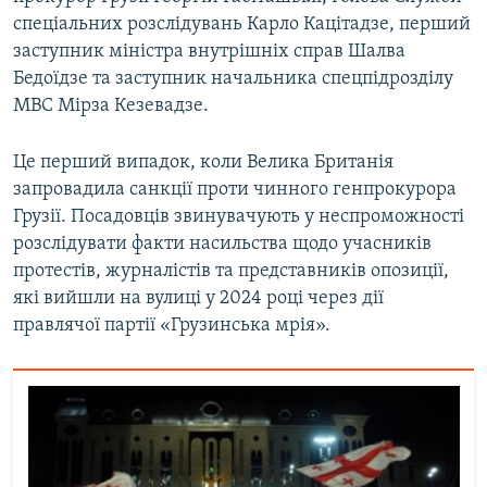
Усі сайти RFE/RL
спеціальних розслідувань Карло Кацітадзе, перший
заступник міністра внутрішніх справ Шалва
Бедоїдзе та заступник начальника спецпідрозділу
МВС Мірза Кезевадзе.
Це перший випадок, коли Велика Британія
запровадила санкції проти чинного генпрокурора
Грузії. Посадовців звинувачують у неспроможності
розслідувати факти насильства щодо учасників
протестів, журналістів та представників опозиції,
які вийшли на вулиці у 2024 році через дії
правлячої партії «Грузинська мрія».