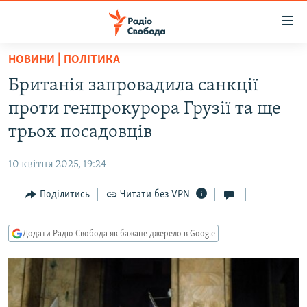
Доступність
посилання
Перейти
НОВИНИ | ПОЛІТИКА
до
РАДІО СВОБОДА – 70 РОКІВ
Британія запровадила санкції
основного
ВСЕ ЗА ДОБУ
матеріалу
проти генпрокурора Грузії та ще
СТАТТІ
Перейти
трьох посадовців
до
ВІЙНА
ПОЛІТИКА
основної
10 квітня 2025, 19:24
РОСІЙСЬКА «ФІЛЬТРАЦІЯ»
ЕКОНОМІКА
навігації
Перейти
Поділитись
Читати без VPN
ДОНБАС.РЕАЛІЇ
СУСПІЛЬСТВО
до
КРИМ.РЕАЛІЇ
КУЛЬТУРА
пошуку
Додати Радіо Свобода як бажане джерело в Google
ТИ ЯК?
СПОРТ
СХЕМИ
УКРАЇНА
КИТАЙ.ВИКЛИКИ
СВІТ