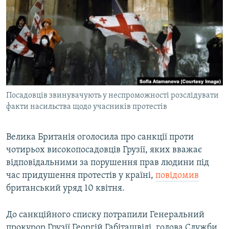
МУЛЬТИМЕДІА
ФОТО
СПЕЦПРОЄКТИ
ПОДКАСТИ
КРИМ РЕАЛІЇ
Посадовців звинувачують у неспроможності розслідувати
РУС
факти насильства щодо учасників протестів
УКР
Велика Британія оголосила про санкції проти
КТАТ
чотирьох високопосадовців Грузії, яких вважає
відповідальними за порушення прав людини під
ДОЛУЧАЙСЯ!
час придушення протестів у країні,
повідомив
британський уряд 10 квітня.
До санкційного списку потрапили Генеральний
прокурор Грузії Георгій Габіташвілі, голова Служби