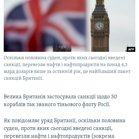
МУЛЬТИМЕДІА
ФОТО
СПЕЦПРОЄКТИ
ПОДКАСТИ
КРИМ РЕАЛІЇ
Оскільки половина суден, проти яких сьогодні введені
РУС
санкції, перевезли нафти і нафтопродуктів на понад 4,3
млрд доларів лише за останній рік, це найбільший пакет
УКР
санкцій Британії.
КТАТ
Велика Британія застосувала санкції щодо 30
ДОЛУЧАЙСЯ!
кораблів так званого тіньового флоту Росії.
Як повідомляє уряд Британії, оскільки половина
суден, проти яких сьогодні введені санкції,
перевезли нафти і нафтопродуктів (зокрема