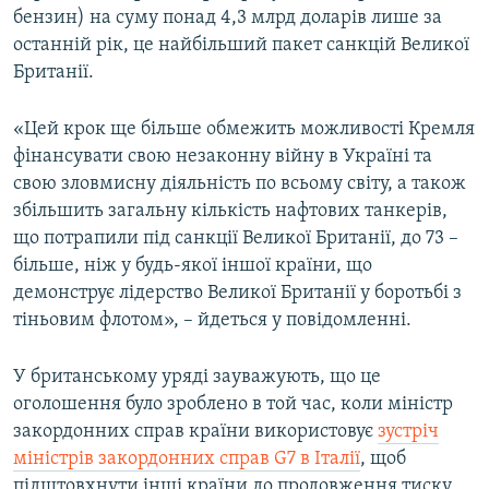
бензин) на суму понад 4,3 млрд доларів лише за
Усі сайти RFE/RL
останній рік, це найбільший пакет санкцій Великої
Британії.
«Цей крок ще більше обмежить можливості Кремля
фінансувати свою незаконну війну в Україні та
свою зловмисну діяльність по всьому світу, а також
збільшить загальну кількість нафтових танкерів,
що потрапили під санкції Великої Британії, до 73 –
більше, ніж у будь-якої іншої країни, що
демонструє лідерство Великої Британії у боротьбі з
тіньовим флотом», – йдеться у повідомленні.
У британському уряді зауважують, що це
оголошення було зроблено в той час, коли міністр
закордонних справ країни використовує
зустріч
міністрів закордонних справ G7 в Італії
, щоб
підштовхнути інші країни до продовження тиску