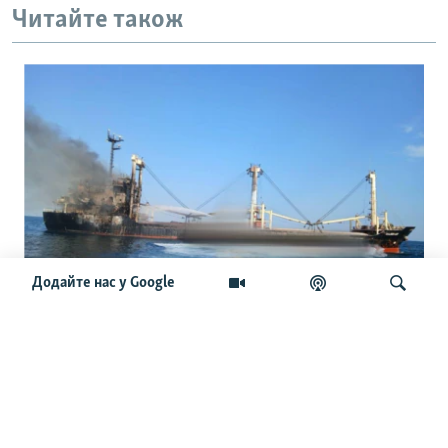
Читайте також
Додайте нас у Google
Міжнародні судна відмовляються йти
в порти України: що буде з новим
врожаєм і світовими цінами
Шукати