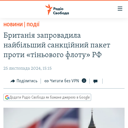
Доступність
посилання
Перейти
НОВИНИ | ПОДІЇ
до
РАДІО СВОБОДА – 70 РОКІВ
Британія запровадила
основного
ВСЕ ЗА ДОБУ
матеріалу
найбільший санкційний пакет
СТАТТІ
Перейти
проти «тіньового флоту» РФ
до
ВІЙНА
ПОЛІТИКА
основної
25 листопада 2024, 15:15
РОСІЙСЬКА «ФІЛЬТРАЦІЯ»
ЕКОНОМІКА
навігації
Перейти
Поділитись
Читати без VPN
ДОНБАС.РЕАЛІЇ
СУСПІЛЬСТВО
до
КРИМ.РЕАЛІЇ
КУЛЬТУРА
пошуку
Додати Радіо Свобода як бажане джерело в Google
ТИ ЯК?
СПОРТ
СХЕМИ
УКРАЇНА
КИТАЙ.ВИКЛИКИ
СВІТ