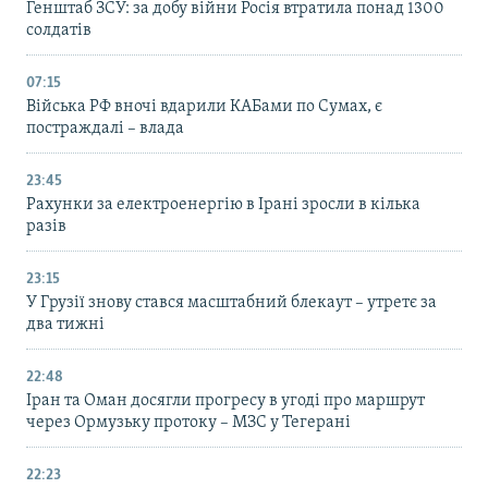
Генштаб ЗСУ: за добу війни Росія втратила понад 1300
солдатів
07:15
Війська РФ вночі вдарили КАБами по Сумах, є
постраждалі – влада
23:45
Рахунки за електроенергію в Ірані зросли в кілька
разів
23:15
У Грузії знову стався масштабний блекаут – утретє за
два тижні
22:48
Іран та Оман досягли прогресу в угоді про маршрут
через Ормузьку протоку – МЗС у Тегерані
22:23