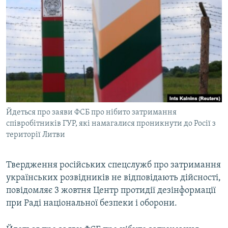
КИТАЙ.ВИКЛИКИ
МУЛЬТИМЕДІА
ФОТО
СПЕЦПРОЄКТИ
ПОДКАСТИ
КРИМ РЕАЛІЇ
Йдеться про заяви ФСБ про нібито затримання
РУС
співробітників ГУР, які намагалися проникнути до Росії з
території Литви
УКР
КТАТ
Твердження російських спецслужб про затримання
українських розвідників не відповідають дійсності,
ДОЛУЧАЙСЯ!
повідомляє 3 жовтня Центр протидії дезінформації
при Раді національної безпеки і оборони.