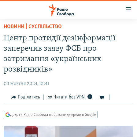
Доступність
посилання
Перейти
НОВИНИ | СУСПІЛЬСТВО
до
РАДІО СВОБОДА – 70 РОКІВ
Центр протидії дезінформації
основного
ВСЕ ЗА ДОБУ
матеріалу
заперечив заяву ФСБ про
СТАТТІ
Перейти
затримання «українських
до
ВІЙНА
ПОЛІТИКА
розвідників»
основної
РОСІЙСЬКА «ФІЛЬТРАЦІЯ»
ЕКОНОМІКА
навігації
03 жовтня 2024, 21:41
Перейти
ДОНБАС.РЕАЛІЇ
СУСПІЛЬСТВО
до
Поділитись
Читати без VPN
КРИМ.РЕАЛІЇ
КУЛЬТУРА
пошуку
ТИ ЯК?
СПОРТ
Додати Радіо Свобода як бажане джерело в Google
СХЕМИ
УКРАЇНА
ПРИАЗОВ’Я
СВІТ