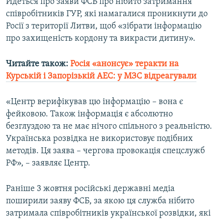
Йдеться про заяви ФСБ про нібито затримання
співробітників ГУР, які намагалися проникнути до
Росії з території Литви, щоб «зібрати інформацію
Усі сайти RFE/RL
про захищеність кордону та викрасти дитину».
Читайте також:
Росія «анонсує» теракти на
Курській і Запорізькій АЕС: у МЗС відреагували
«Центр верифікував цю інформацію – вона є
фейковою. Також інформація є абсолютно
безглуздою та не має нічого спільного з реальністю.
Українська розвідка не використовує подібних
методів. Ця заява – чергова провокація спецслужб
РФ», – заявляє Центр.
Раніше 3 жовтня російські державні медіа
поширили заяву ФСБ, за якою ця служба нібито
затримала співробітників української розвідки, які