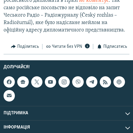
російського дипломата в Празі
не коментує
. Так
само російське посольство не відповіло на запит
Чеського Радіо – Радіожурналу (Český rozhlas –
Radiožurnál), яке було надіслане мейлом на
офіційну адресу дипломатичного представництва.
Поділитись
Читати без VPN
Підписатись
ДОЛУЧАЙСЯ!
ПІДТРИМКА
ІНФОРМАЦІЯ