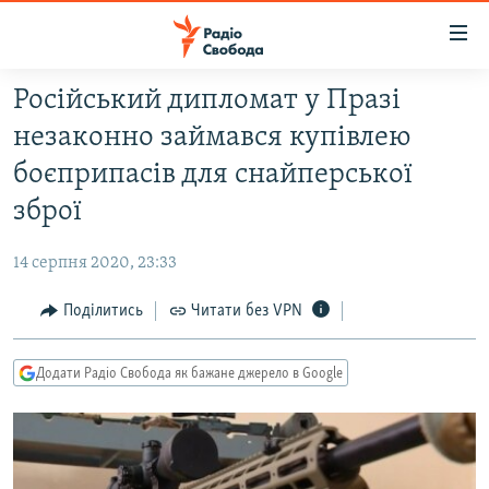
Доступність
посилання
Перейти
Російський дипломат у Празі
до
РАДІО СВОБОДА – 70 РОКІВ
незаконно займався купівлею
основного
ВСЕ ЗА ДОБУ
матеріалу
боєприпасів для снайперської
СТАТТІ
Перейти
зброї
до
ВІЙНА
ПОЛІТИКА
основної
14 серпня 2020, 23:33
РОСІЙСЬКА «ФІЛЬТРАЦІЯ»
ЕКОНОМІКА
навігації
Перейти
Поділитись
Читати без VPN
ДОНБАС.РЕАЛІЇ
СУСПІЛЬСТВО
до
КРИМ.РЕАЛІЇ
КУЛЬТУРА
пошуку
Додати Радіо Свобода як бажане джерело в Google
ТИ ЯК?
СПОРТ
СХЕМИ
УКРАЇНА
КИТАЙ.ВИКЛИКИ
СВІТ