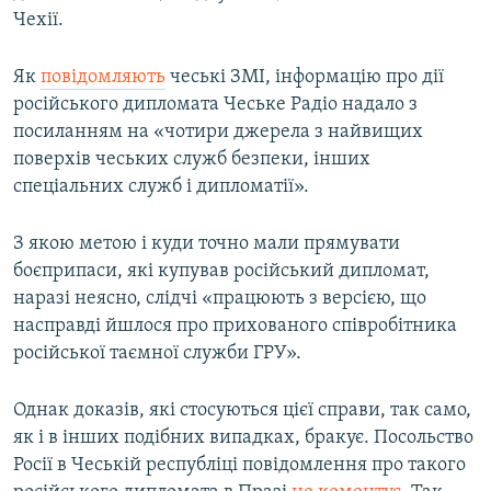
Чехії.
Усі сайти RFE/RL
Як
повідомляють
чеські ЗМІ, інформацію про дії
російського дипломата Чеське Радіо надало з
посиланням на «чотири джерела з найвищих
поверхів чеських служб безпеки, інших
спеціальних служб і дипломатії».
З якою метою і куди точно мали прямувати
боєприпаси, які купував російський дипломат,
наразі неясно, слідчі «працюють з версією, що
насправді йшлося про прихованого співробітника
російської таємної служби ГРУ».
Однак доказів, які стосуються цієї справи, так само,
як і в інших подібних випадках, бракує. Посольство
Росії в Чеській республіці повідомлення про такого