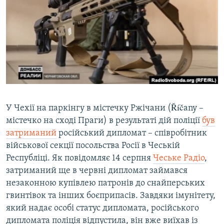
МУЛЬТИМЕДІА
ФОТО
СПЕЦПРОЄКТИ
ПОДКАСТИ
КРИМ РЕАЛІЇ
РУС
У Чехії на паркінгу в містечку Ржічани (Říčany –
містечко на сході Праги) в результаті дій поліції
був
УКР
затриманий
російський дипломат – співробітник
КТАТ
військової секції посольства Росії в Чеській
Республіці. Як повідомляє 14 серпня
Чеське Радіо
,
ДОЛУЧАЙСЯ!
затриманий ще в червні дипломат займався
незаконною купівлею патронів до снайперських
гвинтівок та інших боєприпасів. Завдяки імунітету,
який надає особі статус дипломата, російського
дипломата поліція відпустила, він вже виїхав із