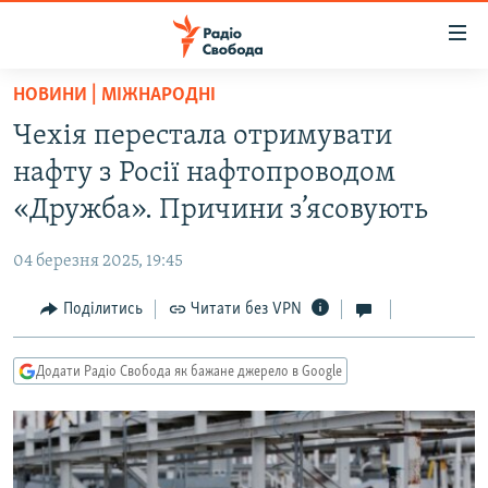
Доступність
посилання
Перейти
НОВИНИ | МІЖНАРОДНІ
до
РАДІО СВОБОДА – 70 РОКІВ
Чехія перестала отримувати
основного
ВСЕ ЗА ДОБУ
матеріалу
нафту з Росії нафтопроводом
СТАТТІ
Перейти
«Дружба». Причини з’ясовують
до
ВІЙНА
ПОЛІТИКА
основної
04 березня 2025, 19:45
РОСІЙСЬКА «ФІЛЬТРАЦІЯ»
ЕКОНОМІКА
навігації
Перейти
Поділитись
Читати без VPN
ДОНБАС.РЕАЛІЇ
СУСПІЛЬСТВО
до
КРИМ.РЕАЛІЇ
КУЛЬТУРА
пошуку
Додати Радіо Свобода як бажане джерело в Google
ТИ ЯК?
СПОРТ
СХЕМИ
УКРАЇНА
КИТАЙ.ВИКЛИКИ
СВІТ