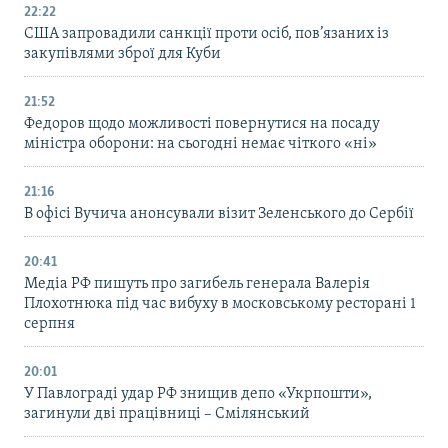
22:22
США запровадили санкції проти осіб, пов’язаних із
закупівлями зброї для Куби
21:52
Федоров щодо можливості повернутися на посаду
міністра оборони: на сьогодні немає чіткого «ні»
21:16
В офісі Вучича анонсували візит Зеленського до Сербії
20:41
Медіа РФ пишуть про загибель генерала Валерія
Плохотнюка під час вибуху в московському ресторані 1
серпня
20:01
У Павлограді удар РФ знищив депо «Укрпошти»,
загинули дві працівниці – Смілянський