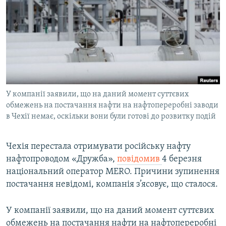
МУЛЬТИМЕДІА
ФОТО
СПЕЦПРОЄКТИ
ПОДКАСТИ
КРИМ РЕАЛІЇ
У компанії заявили, що на даний момент суттєвих
РУС
обмежень на постачання нафти на нафтопереробні заводи
в Чехії немає, оскільки вони були готові до розвитку подій
УКР
КТАТ
Чехія перестала отримувати російську нафту
нафтопроводом «Дружба»,
повідомив
4 березня
ДОЛУЧАЙСЯ!
національний оператор MERO. Причини зупинення
постачання невідомі, компанія з’ясовує, що сталося.
У компанії заявили, що на даний момент суттєвих
обмежень на постачання нафти на нафтопереробні