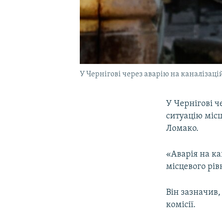
У Чернігові через аварію на каналізац
У Чернігові 
ситуацію місц
Ломако.
«Аварія на ка
місцевого рів
Він зазначив,
комісії.