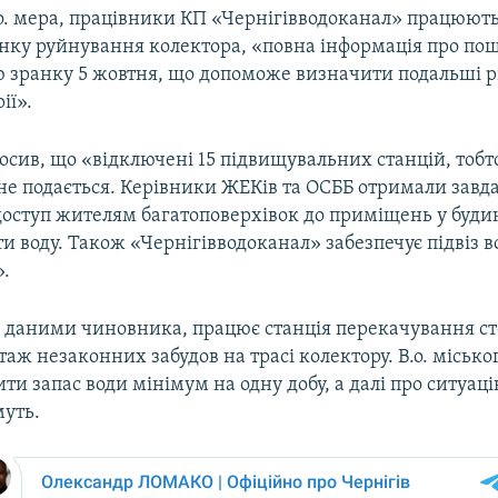
о. мера, працівники КП «Чернігівводоканал» працюють 
нку руйнування колектора, «повна інформація про п
ю зранку 5 жовтня, що допоможе визначити подальші 
ії».
сив, що «відключені 15 підвищувальних станцій, тобт
 не подається. Керівники ЖЕКів та ОСББ отримали завд
доступ жителям багатоповерхівок до приміщень у буди
 воду. Також «Чернігівводоканал» забезпечує підвіз во
.
а даними чиновника, працює станція перекачування ст
аж незаконних забудов на трасі колектору. В.о. місько
ти запас води мінімум на одну добу, а далі про ситуац
уть.