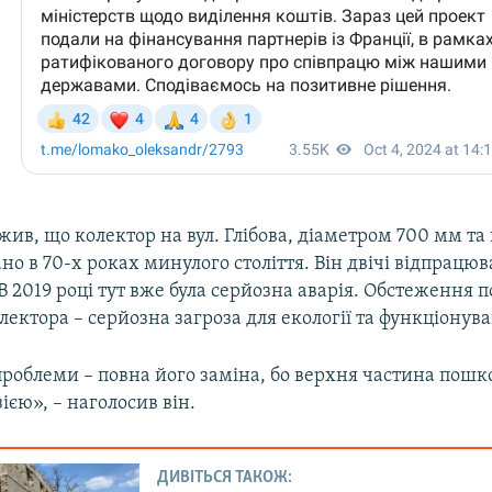
ив, що колектор на вул. Глібова, діаметром 700 мм т
вано в 70-х роках минулого століття. Він двічі відпрацюв
 В 2019 році тут вже була серйозна аварія. Обстеження 
лектора – серйозна загроза для екології та функціонува
роблеми – повна його заміна, бо верхня частина пош
ією», – наголосив він.
ДИВІТЬСЯ ТАКОЖ: