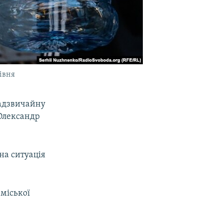
івня
надзвичайну
 Олександр
на ситуація
міської