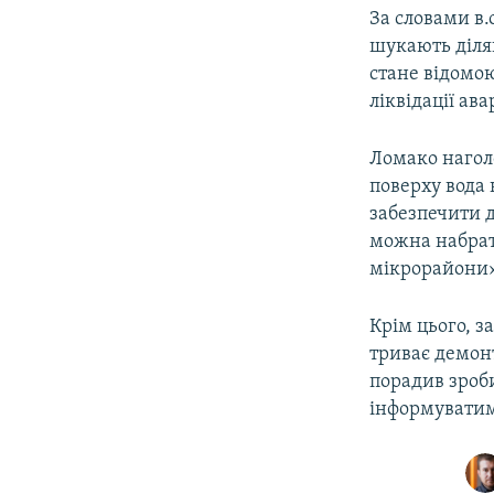
За словами в.
шукають діля
стане відомо
ліквідації авар
Ломако наголо
поверху вода
забезпечити 
можна набрати
мікрорайони»
Крім цього, з
триває демонт
порадив зроби
інформуватим