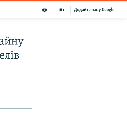
Додайте нас у Google
чайну
елів