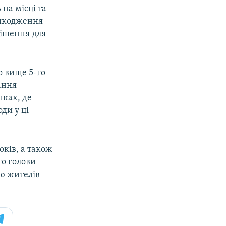
на місці та
ошкодження
рішення для
о вище 5-го
ання
нках, де
ди у ці
оків, а також
го голови
ію жителів