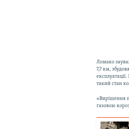
Ломако зауваж
7,7 км, збудо
експлуатації.
такий стан ко
«Вирішення п
газовою короз