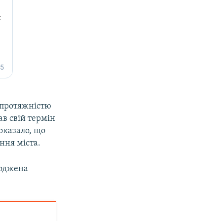
а протяжністю
ав свій термін
показало, що
ння міста.
коджена