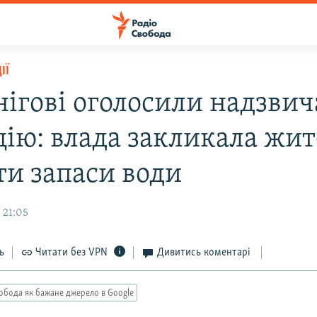
ІЇ
нігові оголосили надзви
цію: влада закликала жит
ти запаси води
 21:05
ь
Читати без VPN
Дивитись коментарі
обода як бажане джерело в Google