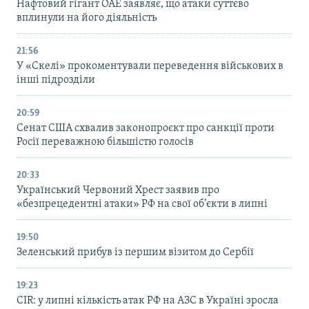
Нафтовий гігант ОАЕ заявляє, що атаки суттєво
вплинули на його діяльність
21:56
У «Скелі» прокоментували переведення військових в
інші підрозділи
20:59
Cенат США схвалив законопроєкт про санкції проти
Росії переважною більшістю голосів
20:33
Український Червоний Хрест заявив про
«безпрецедентні атаки» РФ на свої об’єкти в липні
19:50
Зеленський прибув із першим візитом до Сербії
19:23
CIR: у липні кількість атак РФ на АЗС в Україні зросла