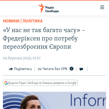
Доступність
посилання
Перейти
НОВИНИ | ПОЛІТИКА
до
РАДІО СВОБОДА – 70 РОКІВ
«У нас не так багато часу» –
основного
ВСЕ ЗА ДОБУ
матеріалу
Фредеріксен про потребу
СТАТТІ
Перейти
переозброєння Європи
до
ВІЙНА
ПОЛІТИКА
основної
06 березня 2025, 13:57
РОСІЙСЬКА «ФІЛЬТРАЦІЯ»
ЕКОНОМІКА
навігації
Перейти
Поділитись
Читати без VPN
ДОНБАС.РЕАЛІЇ
СУСПІЛЬСТВО
до
КРИМ.РЕАЛІЇ
КУЛЬТУРА
пошуку
Додати Радіо Свобода як бажане джерело в Google
ТИ ЯК?
СПОРТ
СХЕМИ
УКРАЇНА
КИТАЙ.ВИКЛИКИ
СВІТ