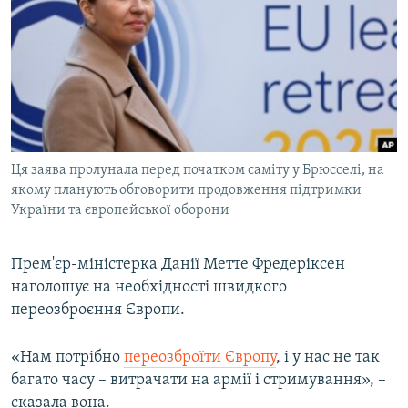
МУЛЬТИМЕДІА
ФОТО
СПЕЦПРОЄКТИ
ПОДКАСТИ
КРИМ РЕАЛІЇ
Ця заява пролунала перед початком саміту у Брюсселі, на
РУС
якому планують обговорити продовження підтримки
України та європейської оборони
УКР
КТАТ
Прем'єр-міністерка Данії Метте Фредеріксен
наголошує на необхідності швидкого
ДОЛУЧАЙСЯ!
переозброєння Європи.
«Нам потрібно
переозброїти Європу
, і у нас не так
багато часу – витрачати на армії і стримування», –
сказала вона.