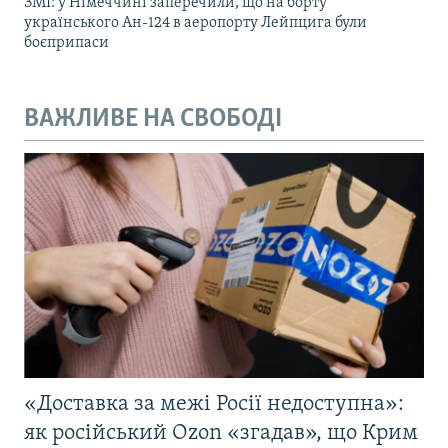
ЗМІ: у Німеччині заперечили, що на борту
українського Ан-124 в аеропорту Лейпцига були
боєприпаси
ВАЖЛИВЕ НА СВОБОДІ
«Доставка за межі Росії недоступна»:
як російський Ozon «згадав», що Крим