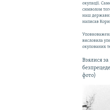
окупації. Сам
символом того
наш державний
написав Корин
Уповноважена
висловила уп
окупованих т
Взялися за
безпрецеде
фото)