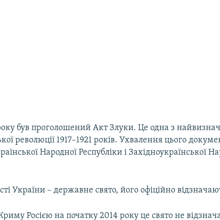
 року був проголошений Акт Злуки. Це одна з найвизна
кої революції 1917–1921 років. Ухвалення цього докум
раїнської Народної Республіки і Західноукраїнської Н
ті України – державне свято, його офіційно відзначают
 Криму Росією на початку 2014 року це свято не відзнач