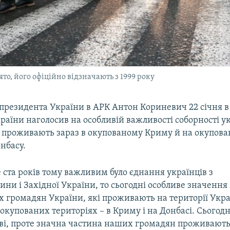
то, його офіційно відзначають з 1999 року
президента України в АРК Антон Кориневич 22 січня в
раїни наголосив на особливій важливості соборності у
і проживають зараз в окупованому Криму й на окупов
нбасу.
ста років тому важливим було єднання українців з
и і Західної України, то сьогодні особливе значення
іх громадян України, які проживають на території Укра
окупованих територіях – в Криму і на Донбасі. Сьогод
аві, проте значна частина наших громадян проживають