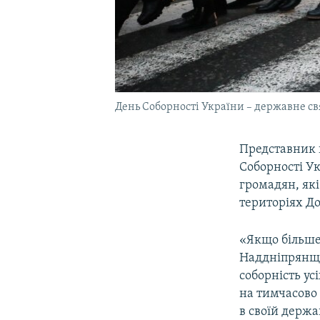
День Соборності України – державне свя
Представник 
Соборності Ук
громадян, як
територіях До
«Якщо більше 
Наддніпрянщин
соборність ус
на тимчасово 
в своїй держ