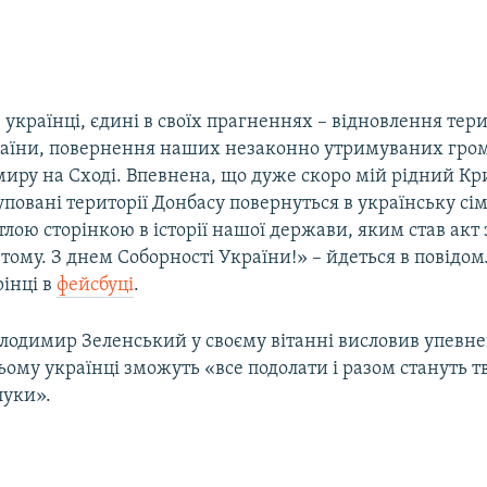
 українці, єдині в своїх прагненнях – відновлення тер
країни, повернення наших незаконно утримуваних гром
миру на Сході. Впевнена, що дуже скоро мій рідний Кр
повані території Донбасу повернуться в українську сім’
тлою сторінкою в історії нашої держави, яким став акт
тому. З днем Соборності України!» – йдеться в повідомл
рінці в
фейсбуці
.
одимир Зеленський у своєму вітанні висловив упевнен
ьому українці зможуть «все подолати і разом стануть 
луки».