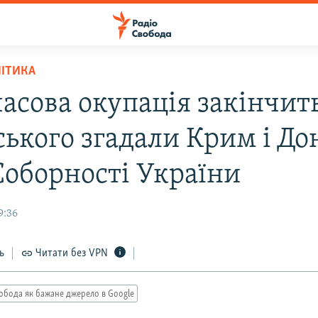
ЛІТИКА
асова окупація закінчить
ського згадали Крим і До
Соборності України
9:36
ь
Читати без VPN
обода як бажане джерело в Google