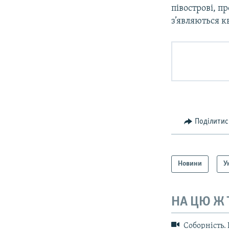
півострові, п
з’являються 
Поділитис
Новини
У
НА ЦЮ Ж
Соборність.