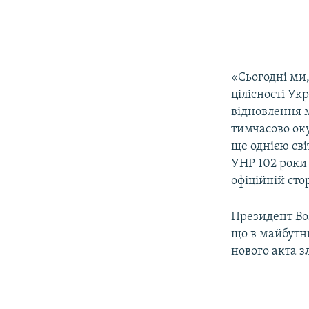
«Сьогодні ми,
цілісності У
відновлення 
тимчасово оку
ще однією сві
УНР 102 роки 
офіційній сто
Президент Вол
що в майбутн
нового акта з