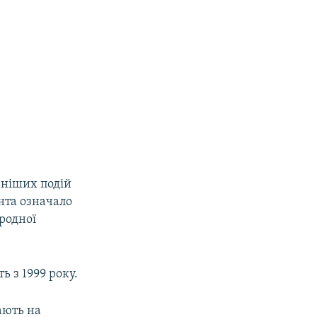
чніших подій
ента означало
ародної
ь з 1999 року.
ають на