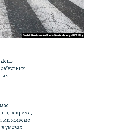
 День
країнських
аних
 має
їни, зокрема,
ні ми живемо
 в умовах