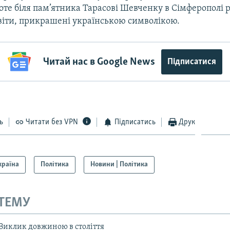
роте біля пам’ятника Тарасові Шевченку в Сімферополі 
квіти, прикрашені українською символікою.
Читай нас в Google News
Підписатися
ь
Читати без VPN
Підписатись
Друк
країна
Політика
Новини | Політика
 ТЕМУ
 Виклик довжиною в століття