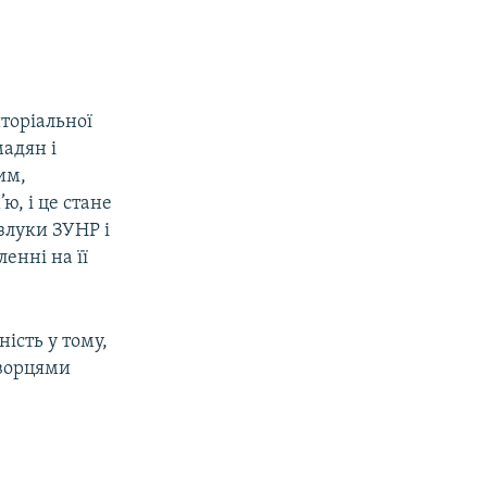
иторіальної
адян і
им,
ю, і це стане
 злуки ЗУНР і
енні на її
ість у тому,
творцями