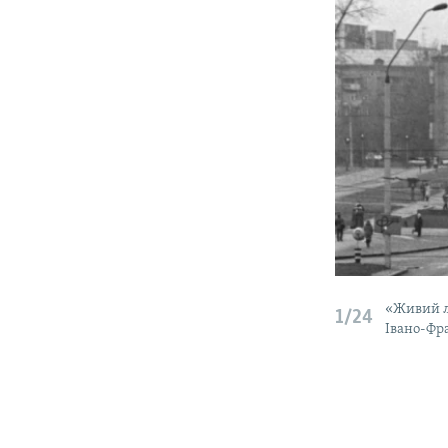
«Живий ла
1/24
Івано-Фра