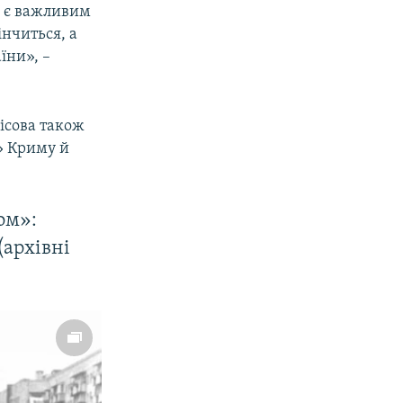
і є важливим
інчиться, а
їни», –
ісова також
» Криму й
ом»:
(архівні