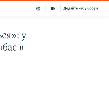
Додайте нас у Google
ся»: у
нбас в