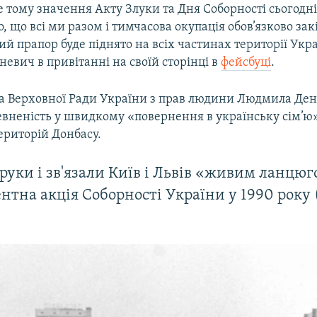
е тому значення Акту Злуки та Дня Соборності сьогодн
, що всі ми разом і тимчасова окупація обов’язково зак
 прапор буде піднято на всіх частинах території Укра
евич в привітанні на своїй сторінці в
фейсбуці
.
 Верховної Ради України з прав людини Людмила Ден
евненість у швидкому «повернення в українську сім’ю
ериторій Донбасу.
 руки і зв'язали Київ і Львів «живим ланцюг
нтна акція Соборності України у 1990 року 