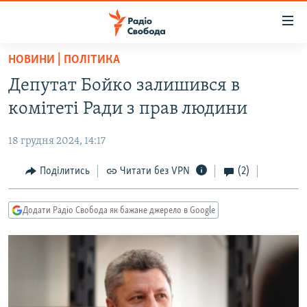
Доступність
посилання
Перейти
НОВИНИ | ПОЛІТИКА
до
РАДІО СВОБОДА – 70 РОКІВ
Депутат Бойко залишився в
основного
ВСЕ ЗА ДОБУ
матеріалу
комітеті Ради з прав людини
СТАТТІ
Перейти
до
18 грудня 2024, 14:17
ВІЙНА
ПОЛІТИКА
основної
РОСІЙСЬКА «ФІЛЬТРАЦІЯ»
Поділитись
Читати без VPN
(2)
ЕКОНОМІКА
навігації
Перейти
ДОНБАС.РЕАЛІЇ
СУСПІЛЬСТВО
до
Додати Радіо Свобода як бажане джерело в Google
КРИМ.РЕАЛІЇ
КУЛЬТУРА
пошуку
ТИ ЯК?
СПОРТ
СХЕМИ
УКРАЇНА
КИТАЙ.ВИКЛИКИ
СВІТ