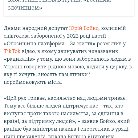
вибачення і назвав Путіна «воєнним
злочинцем»
Днями народний депутат
Юрій Бойко
, колишній
співголова забороненої у 2022 році партії
«Опозиційна платформа – За життя» розмістив у
TikTok
відео, в якому звинуватив неназваних
«радикалів» у тому, що вони забороняють людям в
Україні говорити рідною мовою, ходити у церкву, в
яку ті хочуть, зносять пам’ятники і
перейменовують міста.
«Цей рух триває, насильство над людьми триває.
Тому все більше людей підтримує нас – тих, хто
виступає проти такого насильства, за єднання в
країні, за підтримку людей», – заявив Бойко, який
раніше був міністром палива і енергетики в уряді
нині президента-втікача Віктора Януковича.