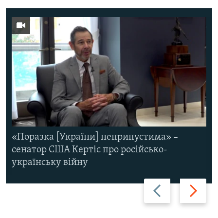
«Поразка [України] неприпустима» –
сенатор США Кертіс про російсько-
українську війну
Назад
Вперед