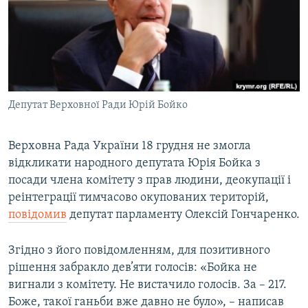
МУЛЬТИМЕДІА
ФОТО
СПЕЦПРОЄКТИ
ПОДКАСТИ
Депутат Верховної Ради Юрій Бойко
КРИМ РЕАЛІЇ
РУС
Верховна Рада України 18 грудня не змогла
відкликати народного депутата Юрія Бойка з
УКР
посади члена комітету з прав людини, деокупації і
КТАТ
реінтеграції тимчасово окупованих територій,
повідомив
депутат парламенту Олексій Гончаренко.
ДОЛУЧАЙСЯ!
Згідно з його повідомленням, для позитивного
рішення забракло дев’яти голосів: «Бойка не
вигнали з комітету. Не вистачило голосів. За – 217.
Боже, такої ганьби вже давно не було», – написав