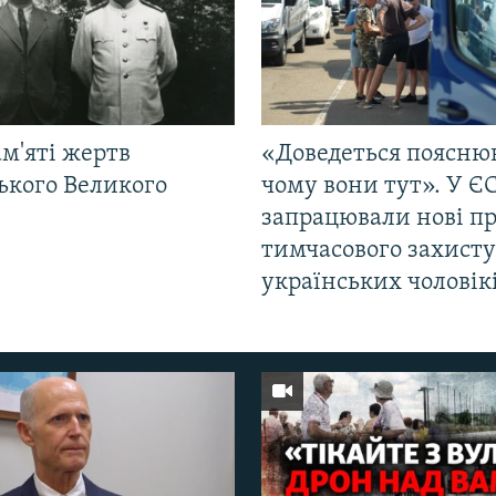
м'яті жертв
«Доведеться поясню
ького Великого
чому вони тут». У Є
запрацювали нові п
тимчасового захисту
українських чоловік