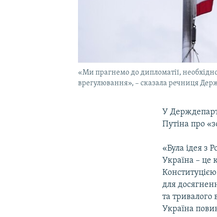
«Ми прагнемо до дипломатії, необхідно
врегулювання», – сказала речниця Дер
У Держдепарт
Путіна про «з
«Була ідея з 
Україна – це 
Конституцією
для досягненн
та тривалого 
Україна пови