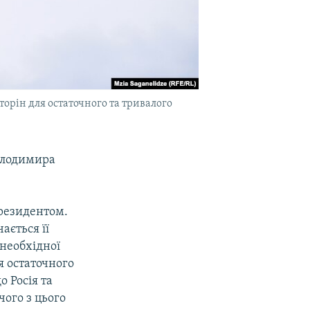
орін для остаточного та тривалого
олодимира
президентом.
ається її
необхідної
я остаточного
 Росія та
ого з цього