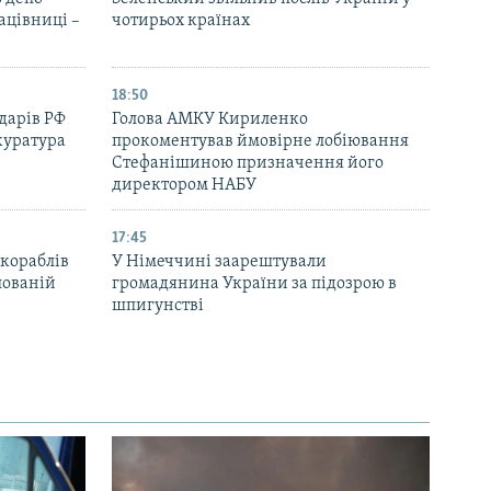
ацівниці –
чотирьох країнах
18:50
дарів РФ
Голова АМКУ Кириленко
куратура
прокоментував ймовірне лобіювання
Стефанішиною призначення його
директором НАБУ
17:45
 кораблів
У Німеччині заарештували
пованій
громадянина України за підозрою в
шпигунстві