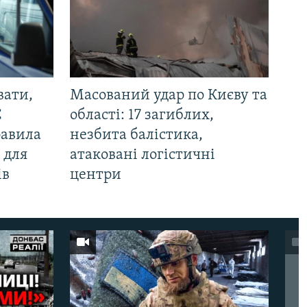
вати,
Масований удар по Києву та
С
області: 17 загиблих,
равила
незбита балістика,
 для
атаковані логістичні
ів
центри