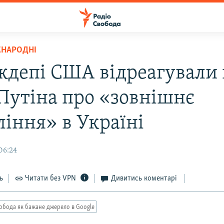
ЖНАРОДНІ
ждепі США відреагували 
 Путіна про «зовнішнє
ління» в Україні
06:24
ь
Читати без VPN
Дивитись коментарі
обода як бажане джерело в Google