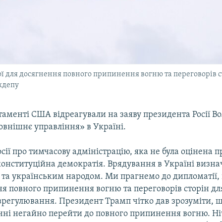
ї для досягнення повного припинення вогню та переговорів ст
ждепу
аменті США відреагували на заяву президента Росії В
овнішнє управління» в Україні.
Росії про тимчасову адміністрацію, яка не була оцінена 
конституційна демократія. Врядування в Україні визнач
 та українським народом. Ми прагнемо до дипломатії, 
я повного припинення вогню та переговорів сторін дл
врегулювання. Президент Трамп чітко дав зрозуміти, що
нні негайно перейти до повного припинення вогню. Ніч