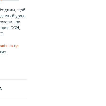
обхідним, щоб
здатний уряд,
говори про
егідою ООН,
ї.
овів на це
ти».
А