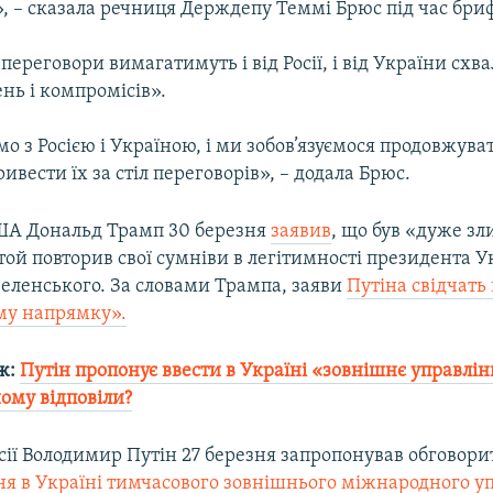
, – сказала речниця Держдепу Теммі Брюс під час бриф
, переговори вимагатимуть і від Росії, і від України схв
нь і компромісів».
о з Росією і Україною, і ми зобов’язуємося продовжув
ривести їх за стіл переговорів», – додала Брюс.
ША Дональд Трамп 30 березня
заявив
, що був «дуже зл
к той повторив свої сумніви в легітимності президента 
еленського. За словами Трампа, заяви
Путіна свідчать 
му напрямку».
ж:
Путін пропонує ввести в Україні «зовнішнє управлін
йому відповіли?
сії Володимир Путін 27 березня запропонував обговор
я в Україні тимчасового зовнішнього міжнародного уп