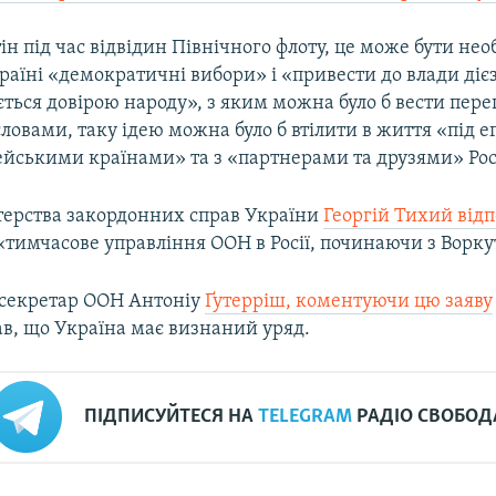
ін під час відвідин Північного флоту, це може бути не
раїні «демократичні вибори» і «привести до влади діє
ться довірою народу», з яким можна було б вести пере
словами, таку ідею можна було б втілити в життя «під 
ейськими країнами» та з «партнерами та друзями» Росі
терства закордонних справ України
Георгій Тихий відп
«тимчасове управління ООН в Росії, починаючи з Ворку
секретар ООН Антоніу
Ґутерріш, коментуючи цю заяву
в, що Україна має визнаний уряд.
ПІДПИСУЙТЕСЯ НА
TELEGRAM
РАДІО СВОБОД