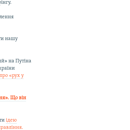
інгу.
алення
ати нашу
ий» на Путіна
України
про «рух у
ня». Що він
ити
ідею
равління.