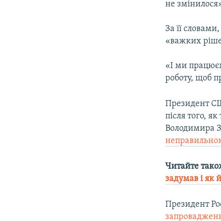
не змінилося»
За її словами
«важких ріше
«І ми працюєм
роботу, щоб п
Президент С
після того, я
Володимира З
неправильно
Читайте тако
задумав і як 
Президент Ро
запровадженн