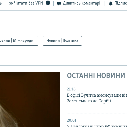
ь
Читати без VPN
Дивитись коментарі
Підпис
овини | Міжнародні
Новини | Політика
ОСТАННІ НОВИНИ
21:16
В офісі Вучича анонсували ві
Зеленського до Сербії
20:01
У Павлограді удар РФ знищив