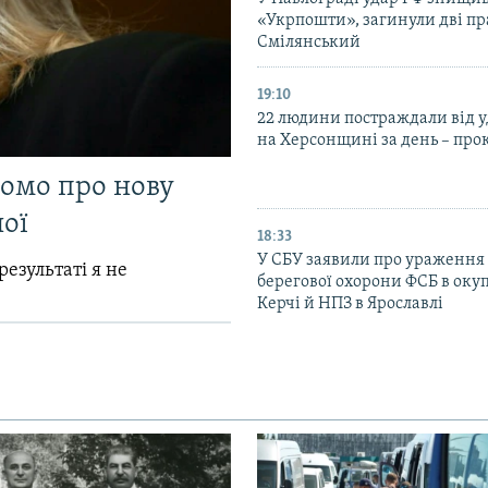
«Укрпошти», загинули дві пр
Смілянський
19:10
22 людини постраждали від у
на Херсонщині за день – про
домо про нову
ої
18:33
У СБУ заявили про ураження
результаті я не
берегової охорони ФСБ в оку
Керчі й НПЗ в Ярославлі