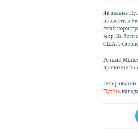
Як заявив Пут
провести в Ук
який користує
мир. За його 
США, з європ
Речник Мініс
пропозицією 
Генеральний 
Путіна,
нагада