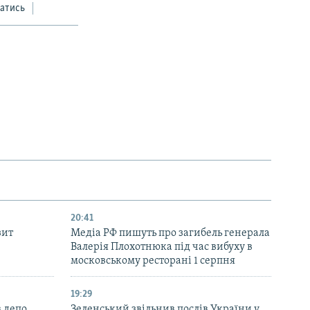
атись
20:41
зит
Медіа РФ пишуть про загибель генерала
Валерія Плохотнюка під час вибуху в
московському ресторані 1 серпня
19:29
 депо
Зеленський звільнив послів України у