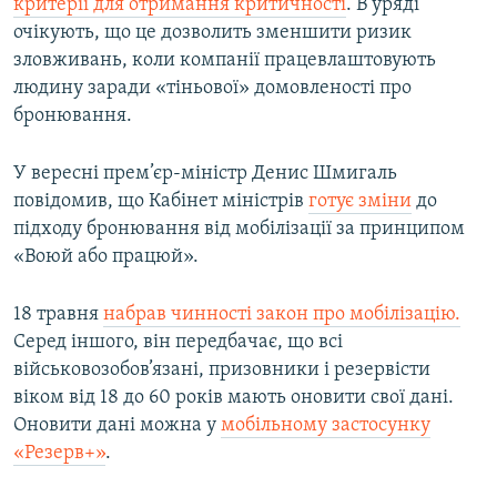
критерії для отримання критичності
. В уряді
очікують, що це дозволить зменшити ризик
зловживань, коли компанії працевлаштовують
людину заради «тіньової» домовленості про
бронювання.
У вересні прем’єр-міністр Денис Шмигаль
повідомив, що Кабінет міністрів
готує зміни
до
підходу бронювання від мобілізації за принципом
«Воюй або працюй».
18 травня
набрав чинності закон про мобілізацію.
Серед іншого, він передбачає, що всі
військовозобов’язані, призовники і резервісти
віком від 18 до 60 років мають оновити свої дані.
Оновити дані можна у
мобільному застосунку
«Резерв+»
.