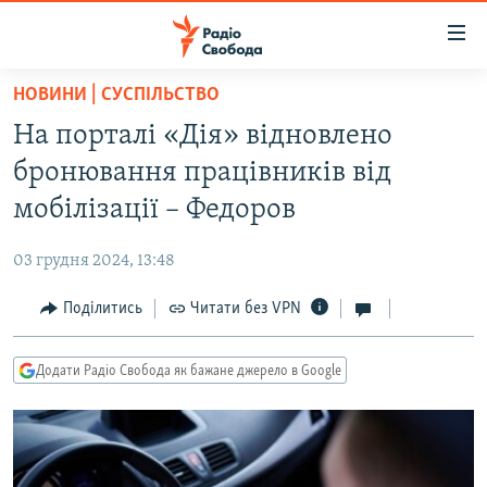
Доступність
посилання
Перейти
НОВИНИ | СУСПІЛЬСТВО
до
РАДІО СВОБОДА – 70 РОКІВ
На порталі «Дія» відновлено
основного
ВСЕ ЗА ДОБУ
матеріалу
бронювання працівників від
СТАТТІ
Перейти
мобілізації – Федоров
до
ВІЙНА
ПОЛІТИКА
основної
03 грудня 2024, 13:48
РОСІЙСЬКА «ФІЛЬТРАЦІЯ»
ЕКОНОМІКА
навігації
Перейти
Поділитись
Читати без VPN
ДОНБАС.РЕАЛІЇ
СУСПІЛЬСТВО
до
КРИМ.РЕАЛІЇ
КУЛЬТУРА
пошуку
Додати Радіо Свобода як бажане джерело в Google
ТИ ЯК?
СПОРТ
СХЕМИ
УКРАЇНА
ПРИАЗОВ’Я
СВІТ