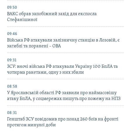
09:50
ВАКС обрав запобіжний захід для експосла
Стефанішиної
09:46
Війська РФ атакували залізничну станцію в Лозовій, є
загиблі та поранені – ОВА
09:31
ЗСУ: вночі війська РФ атакували Україну 100 БпЛА та
чотирма ракетами, одну з них збили
08:58
У Ярославській області РФ заявили про наймасовішу
атаку БпЛА, у соцмережах пишуть про пожежу на НПЗ
08:31
Генштаб ЗСУ повідомив про понад 260 боїв на фронті
протягом минулої доби