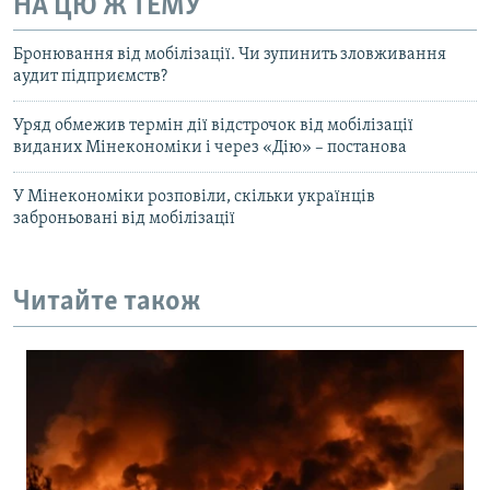
НА ЦЮ Ж ТЕМУ
Бронювання від мобілізації. Чи зупинить зловживання
аудит підприємств?
Уряд обмежив термін дії відстрочок від мобілізації
виданих Мінекономіки і через «Дію» – постанова
У Мінекономіки розповіли, скільки українців
заброньовані від мобілізації
Читайте також