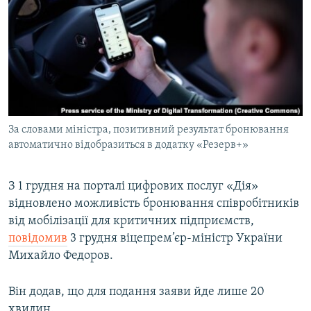
КИТАЙ.ВИКЛИКИ
МУЛЬТИМЕДІА
ФОТО
СПЕЦПРОЄКТИ
ПОДКАСТИ
За словами міністра, позитивний результат бронювання
автоматично відобразиться в додатку «Резерв+»
КРИМ РЕАЛІЇ
РУС
З 1 грудня на порталі цифрових послуг «Дія»
УКР
відновлено можливість бронювання співробітників
КТАТ
від мобілізації для критичних підприємств,
повідомив
3 грудня віцепрем’єр-міністр України
Михайло Федоров.
ДОЛУЧАЙСЯ!
Він додав, що для подання заяви йде лише 20
хвилин.