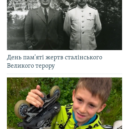
День пам'яті жертв сталінського
Великого терору