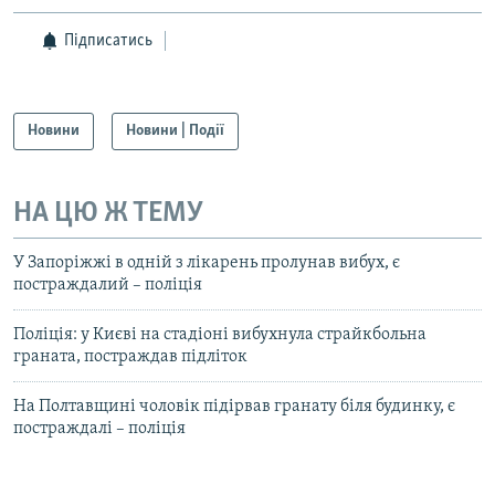
Підписатись
Новини
Новини | Події
НА ЦЮ Ж ТЕМУ
У Запоріжжі в одній з лікарень пролунав вибух, є
постраждалий – поліція
Поліція: у Києві на стадіоні вибухнула страйкбольна
граната, постраждав підліток
На Полтавщині чоловік підірвав гранату біля будинку, є
постраждалі – поліція