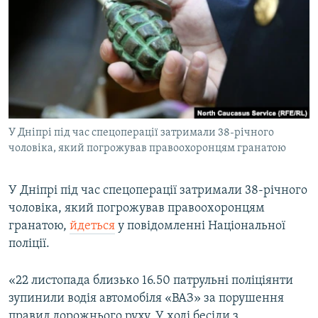
КИТАЙ.ВИКЛИКИ
МУЛЬТИМЕДІА
ФОТО
СПЕЦПРОЄКТИ
ПОДКАСТИ
У Дніпрі під час спецоперації затримали 38-річного
чоловіка, який погрожував правоохоронцям гранатою
КРИМ РЕАЛІЇ
РУС
У Дніпрі під час спецоперації затримали 38-річного
УКР
чоловіка, який погрожував правоохоронцям
КТАТ
гранатою,
йдеться
у повідомленні Національної
поліції.
ДОЛУЧАЙСЯ!
«22 листопада близько 16.50 патрульні поліціянти
зупинили водія автомобіля «ВАЗ» за порушення
правил дорожнього руху. У ході бесіди з