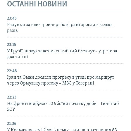
ОСТАННІ НОВИНИ
23:45
Рахунки за електроенергію в Ірані зросли в кілька
разів
23:15
У Грузії знову стався масштабний блекаут – утретє за
два тижні
22:48
Іран та Оман досягли прогресу в угоді про маршрут
через Ормузьку протоку – МЗС у Тегерані
22:23
На фронті відбулося 216 боїв з початку доби – Генштаб
ЗСУ
21:36
У Краматорську і Слов’янську залишаються понад 83