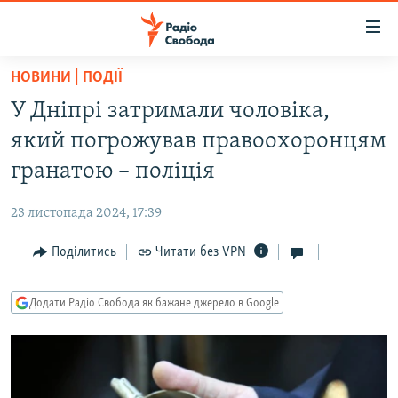
Доступність
посилання
Перейти
НОВИНИ | ПОДІЇ
до
РАДІО СВОБОДА – 70 РОКІВ
У Дніпрі затримали чоловіка,
основного
ВСЕ ЗА ДОБУ
матеріалу
який погрожував правоохоронцям
СТАТТІ
Перейти
гранатою – поліція
до
ВІЙНА
ПОЛІТИКА
основної
23 листопада 2024, 17:39
РОСІЙСЬКА «ФІЛЬТРАЦІЯ»
ЕКОНОМІКА
навігації
Перейти
Поділитись
Читати без VPN
ДОНБАС.РЕАЛІЇ
СУСПІЛЬСТВО
до
КРИМ.РЕАЛІЇ
КУЛЬТУРА
пошуку
Додати Радіо Свобода як бажане джерело в Google
ТИ ЯК?
СПОРТ
СХЕМИ
УКРАЇНА
ПРИАЗОВ’Я
СВІТ