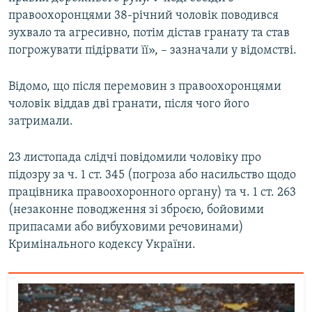
правоохоронцями 38-річний чоловік поводився
зухвало та агресивно, потім дістав гранату та став
Усі сайти RFE/RL
погрожувати підірвати її», – зазначали у відомстві.
Відомо, що після перемовин з правоохоронцями
чоловік віддав дві гранати, після чого його
затримали.
23 листопада слідчі повідомили чоловіку про
підозру за ч. 1 ст. 345 (погроза або насильство щодо
працівника правоохоронного органу) та ч. 1 ст. 263
(незаконне поводження зі зброєю, бойовими
припасами або вибуховими речовинами)
Кримінального кодексу України.