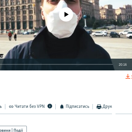
No media source currently available
20:16
EMBED
ь
Читати без VPN
Підписатись
Друк
Auto
270p
360p
404p
1080p
овини | Події