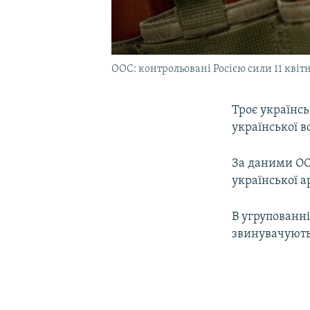
ООС: контрольовані Росією сили 11 квітн
Троє українсь
української в
За даними ООС
української а
В угрупованні
звинувачують