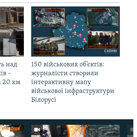
ть над
150 військових об’єктів:
ів –
журналісти створили
а 20 км
інтерактивну мапу
військової інфраструктури
Білорусі