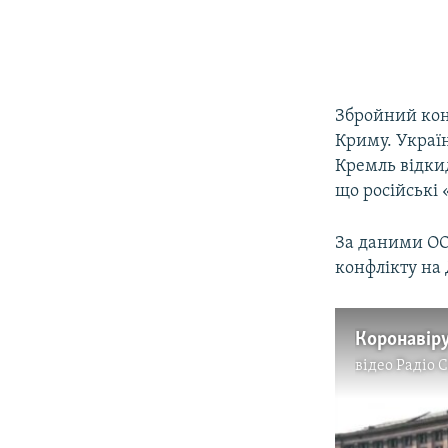
Збройний конф
Криму. Україн
Кремль відкид
що російські 
За даними ООН
конфлікту на
Коронавіру
відео
Радіо 