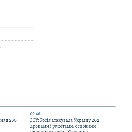
px
width
б
09:46
онад 230
ЗСУ: Росія атакувала Україну 202
дронами і ракетами, основний