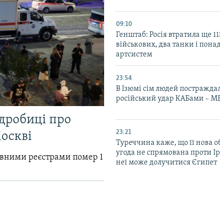
09:10
Генштаб: Росія втратила ще 1
військових, два танки і пона
артсистем
23:54
В Ізюмі сім людей постражда
російський удар КАБами – М
одробиці про
23:21
Москві
Туреччина каже, що її нова 
угода не спрямована проти Ір
авними реєстрами помер 1
неї може долучитися Єгипет