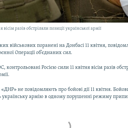
я вісім разів обстріляли позиції української армії
ких військових поранені на Донбасі 11 квітня, повідом
оєнної Операції об’єднаних сил.
, контрольовані Росією сили 11 квітня вісім разів обст
рмії.
 «ДНР» не повідомляють про бойові дії 11 квітня. Бой
 українську армію в одному порушенні режиму припи