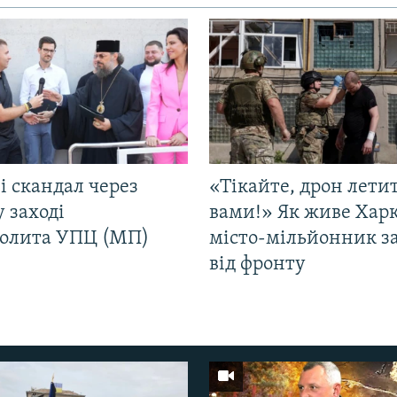
і скандал через
«Тікайте, дрон лети
у заході
вами!» Як живе Харк
олита УПЦ (МП)
місто-мільйонник з
від фронту