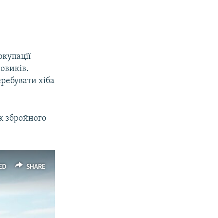
окупації
овиків.
еребувати хіба
ок збройного
ED
SHARE