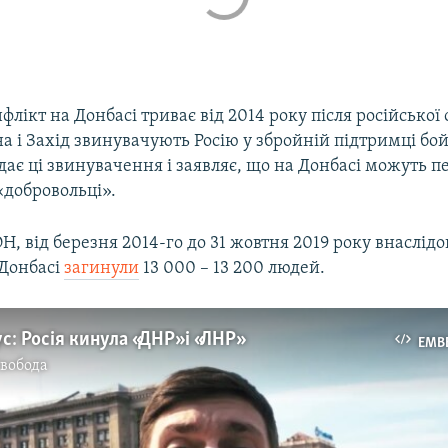
лікт на Донбасі триває від 2014 року після російської 
а і Захід звинувачують Росію у збройній підтримці бой
ає ці звинувачення і заявляє, що на Донбасі можуть п
«добровольці».
, від березня 2014-го до 31 жовтня 2019 року внаслід
 Донбасі
загинули
13 000 – 13 200 людей.
с: Росія кинула «ДНР» і «ЛНР»
EMB
Свобода