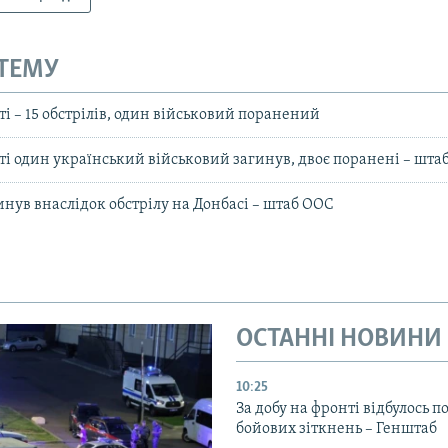
 ТЕМУ
ті – 15 обстрілів, один військовий поранений
ті один український військовий загинув, двоє поранені – шта
инув внаслідок обстрілу на Донбасі – штаб ООС
ОСТАННІ НОВИНИ
10:25
За добу на фронті відбулось п
бойових зіткнень – Генштаб