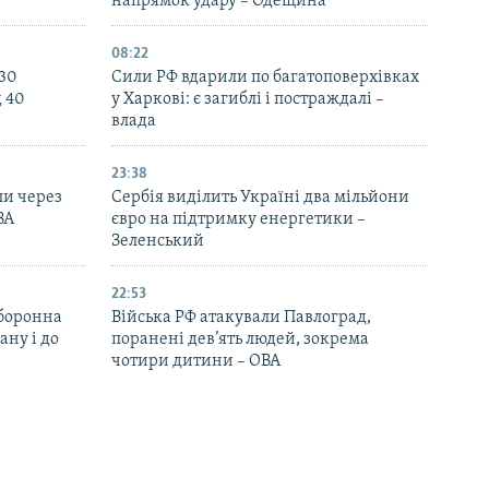
напрямок удару – Одещина
08:22
130
Сили РФ вдарили по багатоповерхівках
д 40
у Харкові: є загиблі і постраждалі –
влада
23:38
ли через
Сербія виділить Україні два мільйони
ВА
євро на підтримку енергетики –
Зеленський
22:53
оборонна
Війська РФ атакували Павлоград,
ану і до
поранені дев’ять людей, зокрема
чотири дитини – ОВА