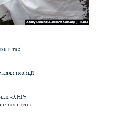
ляє штаб
ріляли позиції
овики «ЛНР»
нення вогню.