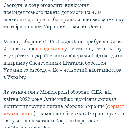
Сьогодні я хочу оголосити виділення
Усі сайти RFE/RL
президентського пакета допомоги на 400
мільйонів доларів на боєприпаси, військову техніку
та озброєння для України», – заявив Остін.
Міністр оборони США Ллойд Остін прибув до Києва
21 жовтня. Як
повідомили
у Пентагоні, Остін планує
«зустрітися з українськими лідерами і підтвердити
підтримку Сполученими Штатами боротьби
України за свободу». Це – четвертий візит міністра
в Україну.
Як зазначили в Міністерстві оборони США, від
квітня 2022 року Остін майже щомісяця скликав
Контактну групу з питань оборони України (
формат
«Рамштайн»
) – коаліцію з близько 50 країн з усього
світу, які допомагають Україні боротися з