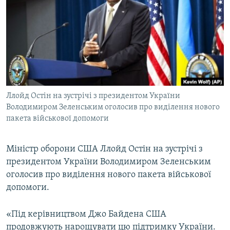
МУЛЬТИМЕДІА
ФОТО
СПЕЦПРОЄКТИ
ПОДКАСТИ
КРИМ РЕАЛІЇ
Ллойд Остін на зустрічі з президентом України
РУС
Володимиром Зеленським оголосив про виділення нового
пакета військової допомоги
УКР
КТАТ
Міністр оборони США Ллойд Остін на зустрічі з
президентом України Володимиром Зеленським
ДОЛУЧАЙСЯ!
оголосив про виділення нового пакета військової
допомоги.
«Під керівництвом Джо Байдена США
продовжують нарощувати цю підтримку України.