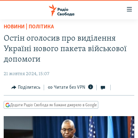
Доступність
посилання
Перейти
НОВИНИ | ПОЛІТИКА
до
РАДІО СВОБОДА – 70 РОКІВ
Остін оголосив про виділення
основного
ВСЕ ЗА ДОБУ
матеріалу
Україні нового пакета військової
СТАТТІ
Перейти
допомоги
до
ВІЙНА
ПОЛІТИКА
основної
21 жовтня 2024, 15:07
РОСІЙСЬКА «ФІЛЬТРАЦІЯ»
ЕКОНОМІКА
навігації
Перейти
Поділитись
Читати без VPN
ДОНБАС.РЕАЛІЇ
СУСПІЛЬСТВО
до
КРИМ.РЕАЛІЇ
КУЛЬТУРА
пошуку
Додати Радіо Свобода як бажане джерело в Google
ТИ ЯК?
СПОРТ
СХЕМИ
УКРАЇНА
КИТАЙ.ВИКЛИКИ
СВІТ