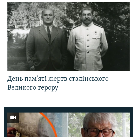
День пам'яті жертв сталінського
Великого терору