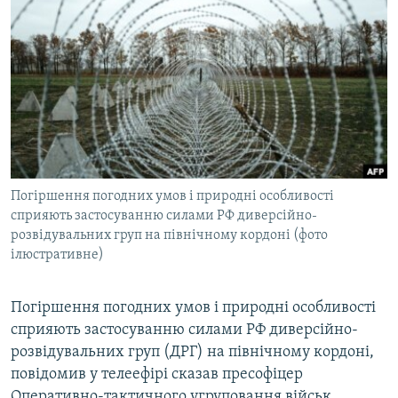
МУЛЬТИМЕДІА
ФОТО
СПЕЦПРОЄКТИ
ПОДКАСТИ
КРИМ РЕАЛІЇ
РУС
Погіршення погодних умов і природні особливості
УКР
сприяють застосуванню силами РФ диверсійно-
розвідувальних груп на північному кордоні (фото
КТАТ
ілюстративне)
ДОЛУЧАЙСЯ!
Погіршення погодних умов і природні особливості
сприяють застосуванню силами РФ диверсійно-
розвідувальних груп (ДРГ) на північному кордоні,
повідомив у телеефірі сказав пресофіцер
Оперативно-тактичного угруповання військ