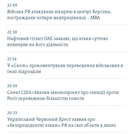
22:49
Війська РФ атакували лікарню в центрі Херсона,
постраждали чотири медпрацівниці – МВА
22:30
Нафтовий гігант ОАЕ заявляє, що атаки суттєво
вплинули на його діяльність
21:56
У «Скелі» прокоментували переведення військових в
інші підрозділи
20:59
Cенат США схвалив законопроєкт про санкції проти
Росії переважною більшістю голосів
20:33
Український Червоний Хрест заявив про
«безпрецедентні атаки» РФ на свої об’єкти в липні