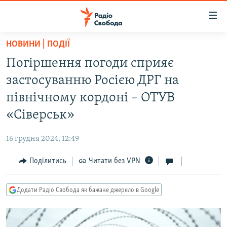
Доступність
посилання
Перейти
НОВИНИ | ПОДІЇ
до
РАДІО СВОБОДА – 70 РОКІВ
Погіршення погоди сприяє
основного
ВСЕ ЗА ДОБУ
матеріалу
застосуванню Росією ДРГ на
СТАТТІ
Перейти
північному кордоні – ОТУВ
до
ВІЙНА
ПОЛІТИКА
«Сіверськ»
основної
РОСІЙСЬКА «ФІЛЬТРАЦІЯ»
ЕКОНОМІКА
навігації
16 грудня 2024, 12:49
Перейти
ДОНБАС.РЕАЛІЇ
СУСПІЛЬСТВО
до
Поділитись
Читати без VPN
КРИМ.РЕАЛІЇ
КУЛЬТУРА
пошуку
ТИ ЯК?
СПОРТ
Додати Радіо Свобода як бажане джерело в Google
СХЕМИ
УКРАЇНА
КИТАЙ.ВИКЛИКИ
СВІТ