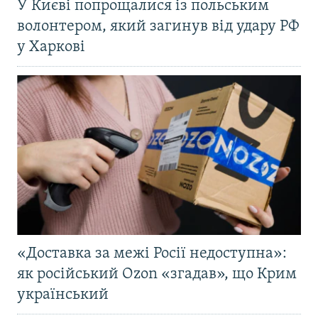
У Києві попрощалися із польським
волонтером, який загинув від удару РФ
у Харкові
«Доставка за межі Росії недоступна»:
як російський Ozon «згадав», що Крим
український