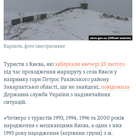
МУЛЬТИМЕДІА
ФОТО
СПЕЦПРОЄКТИ
ПОДКАСТИ
Карпати, фото ілюстративне
КРИМ РЕАЛІЇ
РУС
Туристи з Києва, які
заблукали ввечері 23 лютого
під час проходження маршруту з cела Кваси у
УКР
напрямку гори Петрос Рахівського району
КТАТ
Закарпатської області, ще не знайдені,
повідомила
Державна служба України з надзвичайних
ДОЛУЧАЙСЯ!
ситуацій.
«Четверо з туристів 1993, 1994, 1996 та 2000 років
народження є мешканцями Києва, а один з них
1993 року народження (керівник групи) з м.