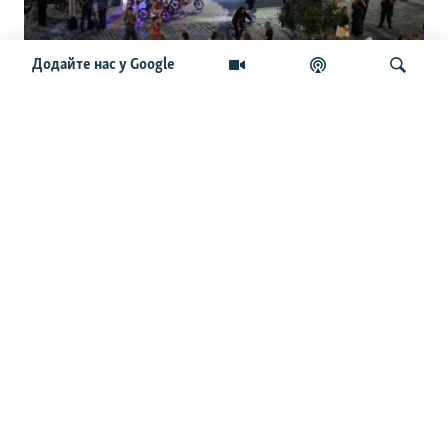
Додайте нас у Google
Чайко та інші генерали. Нові
подробиці про вибух у ресторані Balzi
Rossi у Москві
Шукати
ОСТАННІ НОВИНИ
10:25
За добу на фронті відбулось понад 230 бойових зіткнень
– Генштаб
09:46
ЗСУ: Росія атакувала Україну 202 дронами і ракетами,
основний напрямок удару – Одещина