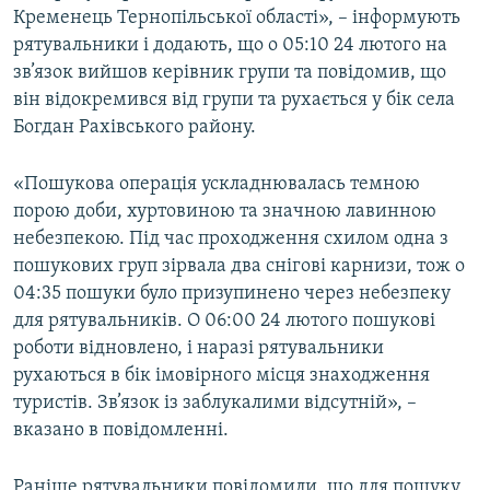
Кременець Тернопільської області», – інформують
Усі сайти RFE/RL
рятувальники і додають, що о 05:10 24 лютого на
зв’язок вийшов керівник групи та повідомив, що
він відокремився від групи та рухається у бік села
Богдан Рахівського району.
«Пошукова операція ускладнювалась темною
порою доби, хуртовиною та значною лавинною
небезпекою. Під час проходження схилом одна з
пошукових груп зірвала два снігові карнизи, тож о
04:35 пошуки було призупинено через небезпеку
для рятувальників. О 06:00 24 лютого пошукові
роботи відновлено, і наразі рятувальники
рухаються в бік імовірного місця знаходження
туристів. Зв’язок із заблукалими відсутній», –
вказано в повідомленні.
Раніше рятувальники повідомили, що для пошуку