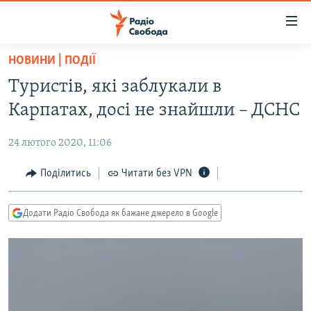
Доступність
посилання
Перейти
НОВИНИ | ПОДІЇ
до
РАДІО СВОБОДА – 70 РОКІВ
Туристів, які заблукали в
основного
ВСЕ ЗА ДОБУ
матеріалу
Карпатах, досі не знайшли – ДСНС
СТАТТІ
Перейти
до
24 лютого 2020, 11:06
ВІЙНА
ПОЛІТИКА
основної
РОСІЙСЬКА «ФІЛЬТРАЦІЯ»
Поділитись
Читати без VPN
ЕКОНОМІКА
навігації
Перейти
ДОНБАС.РЕАЛІЇ
СУСПІЛЬСТВО
до
Додати Радіо Свобода як бажане джерело в Google
КРИМ.РЕАЛІЇ
КУЛЬТУРА
пошуку
ТИ ЯК?
СПОРТ
СХЕМИ
УКРАЇНА
КИТАЙ.ВИКЛИКИ
СВІТ