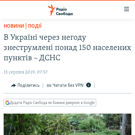
Доступність
посилання
Перейти
НОВИНИ | ПОДІЇ
до
РАДІО СВОБОДА – 70 РОКІВ
В Україні через негоду
основного
ВСЕ ЗА ДОБУ
матеріалу
знеструмлені понад 150 населених
СТАТТІ
Перейти
пунктів – ДСНС
до
ВІЙНА
ПОЛІТИКА
основної
15 серпня 2019, 07:57
РОСІЙСЬКА «ФІЛЬТРАЦІЯ»
ЕКОНОМІКА
навігації
Перейти
Поділитись
Читати без VPN
ДОНБАС.РЕАЛІЇ
СУСПІЛЬСТВО
до
КРИМ.РЕАЛІЇ
КУЛЬТУРА
пошуку
Додати Радіо Свобода як бажане джерело в Google
ТИ ЯК?
СПОРТ
СХЕМИ
УКРАЇНА
КИТАЙ.ВИКЛИКИ
СВІТ