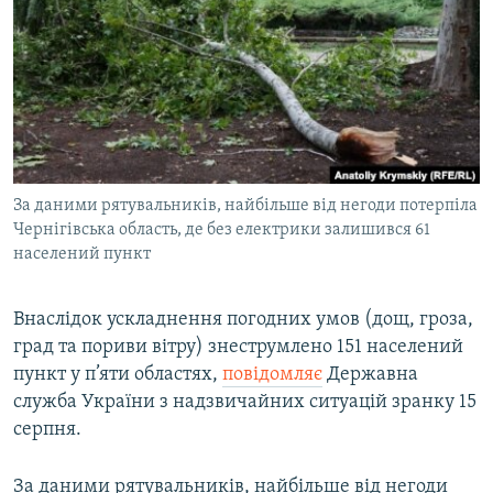
МУЛЬТИМЕДІА
ФОТО
СПЕЦПРОЄКТИ
ПОДКАСТИ
КРИМ РЕАЛІЇ
За даними рятувальників, найбільше від негоди потерпіла
РУС
Чернігівська область, де без електрики залишився 61
населений пункт
УКР
КТАТ
Внаслідок ускладнення погодних умов (дощ, гроза,
град та пориви вітру) знеструмлено 151 населений
ДОЛУЧАЙСЯ!
пункт у п’яти областях,
повідомляє
Державна
служба України з надзвичайних ситуацій зранку 15
серпня.
За даними рятувальників, найбільше від негоди