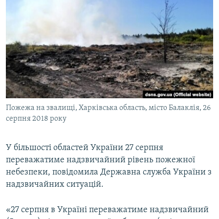
МУЛЬТИМЕДІА
ФОТО
СПЕЦПРОЄКТИ
ПОДКАСТИ
КРИМ РЕАЛІЇ
РУС
Пожежа на звалищі, Харківська область, місто Балаклія, 26
УКР
серпня 2018 року
КТАТ
У більшості областей України 27 серпня
переважатиме надзвичайний рівень пожежної
ДОЛУЧАЙСЯ!
небезпеки, повідомила Державна служба України з
надзвичайних ситуацій.
«27 серпня в Україні переважатиме надзвичайний