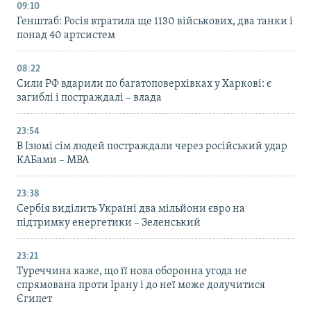
09:10
Генштаб: Росія втратила ще 1130 військових, два танки і
понад 40 артсистем
08:22
Сили РФ вдарили по багатоповерхівках у Харкові: є
загиблі і постраждалі – влада
23:54
В Ізюмі сім людей постраждали через російський удар
КАБами – МВА
23:38
Сербія виділить Україні два мільйони євро на
підтримку енергетики – Зеленський
23:21
Туреччина каже, що її нова оборонна угода не
спрямована проти Ірану і до неї може долучитися
Єгипет