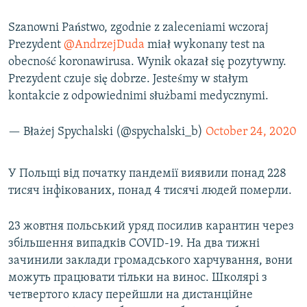
Усі сайти RFE/RL
Szanowni Państwo, zgodnie z zaleceniami wczoraj
Prezydent
@AndrzejDuda
miał wykonany test na
obecność koronawirusa. Wynik okazał się pozytywny.
Prezydent czuje się dobrze. Jesteśmy w stałym
kontakcie z odpowiednimi służbami medycznymi.
— Błażej Spychalski (@spychalski_b)
October 24, 2020
У Польщі від початку пандемії виявили понад 228
тисяч інфікованих, понад 4 тисячі людей померли.
23 жовтня польський уряд посилив карантин через
збільшення випадків COVID-19. На два тижні
зачинили заклади громадського харчування, вони
можуть працювати тільки на винос. Школярі з
четвертого класу перейшли на дистанційне