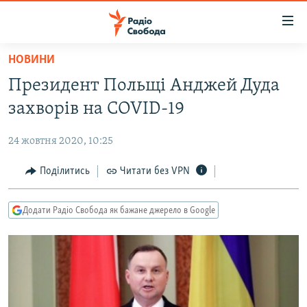
Доступність
посилання
Перейти
НОВИНИ
до
РАДІО СВОБОДА – 70 РОКІВ
Президент Польщі Анджей Дуда
основного
ВСЕ ЗА ДОБУ
матеріалу
захворів на COVID-19
СТАТТІ
Перейти
до
24 жовтня 2020, 10:25
ВІЙНА
ПОЛІТИКА
основної
РОСІЙСЬКА «ФІЛЬТРАЦІЯ»
Поділитись
Читати без VPN
ЕКОНОМІКА
навігації
Перейти
ДОНБАС.РЕАЛІЇ
СУСПІЛЬСТВО
до
Додати Радіо Свобода як бажане джерело в Google
КРИМ.РЕАЛІЇ
КУЛЬТУРА
пошуку
ТИ ЯК?
СПОРТ
СХЕМИ
УКРАЇНА
КИТАЙ.ВИКЛИКИ
СВІТ