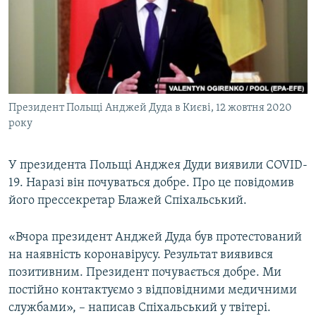
МУЛЬТИМЕДІА
ФОТО
СПЕЦПРОЄКТИ
ПОДКАСТИ
Президент Польщі Анджей Дуда в Києві, 12 жовтня 2020
року
КРИМ РЕАЛІЇ
РУС
У президента Польщі Анджея Дуди виявили COVID-
УКР
19. Наразі він почуваться добре. Про це повідомив
КТАТ
його прессекретар Блажей Спіхальський.
ДОЛУЧАЙСЯ!
«Вчора президент Анджей Дуда був протестований
на наявність коронавірусу. Результат виявився
позитивним. Президент почувається добре. Ми
постійно контактуємо з відповідними медичними
службами», – написав Спіхальський у твітері.