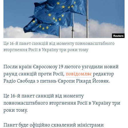
МУЛЬТИМЕДІА
ФОТО
СПЕЦПРОЄКТИ
ПОДКАСТИ
Це 16-й пакет санкцій від моменту повномасштабного
вторгнення Росії в Україну три роки тому
КРИМ РЕАЛІЇ
РУС
Посли країн Євросоюзу 19 лютого узгодили новий
УКР
раунд санкцій проти Росії,
повідомляє
редактор
КТАТ
Радіо Свобода з питань Європи Рікард Йозвяк.
ДОЛУЧАЙСЯ!
Це 16-й пакет санкцій від моменту
повномасштабного вторгнення Росії в Україну три
роки тому.
Пакет буде офіційно схвалений міністрами