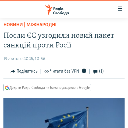
Доступність
посилання
Перейти
НОВИНИ | МІЖНАРОДНІ
до
РАДІО СВОБОДА – 70 РОКІВ
Посли ЄС узгодили новий пакет
основного
ВСЕ ЗА ДОБУ
матеріалу
санкцій проти Росії
СТАТТІ
Перейти
до
19 лютого 2025, 10:56
ВІЙНА
ПОЛІТИКА
основної
РОСІЙСЬКА «ФІЛЬТРАЦІЯ»
Поділитись
Читати без VPN
(1)
ЕКОНОМІКА
навігації
Перейти
ДОНБАС.РЕАЛІЇ
СУСПІЛЬСТВО
до
Додати Радіо Свобода як бажане джерело в Google
КРИМ.РЕАЛІЇ
КУЛЬТУРА
пошуку
ТИ ЯК?
СПОРТ
СХЕМИ
УКРАЇНА
КИТАЙ.ВИКЛИКИ
СВІТ