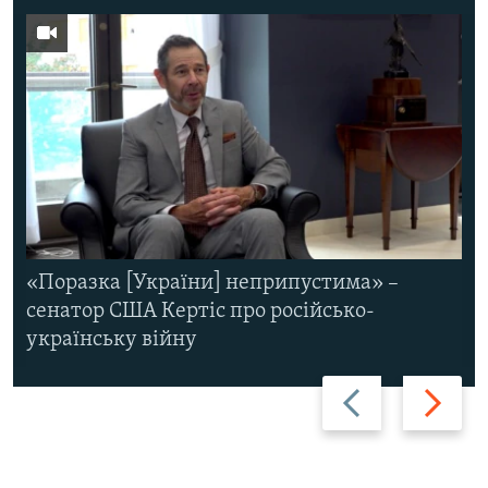
«Поразка [України] неприпустима» –
сенатор США Кертіс про російсько-
українську війну
Назад
Вперед