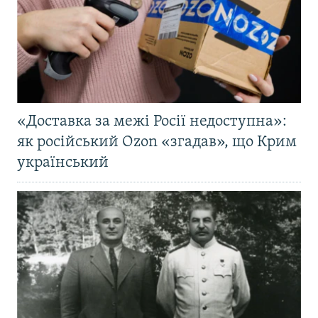
«Доставка за межі Росії недоступна»:
як російський Ozon «згадав», що Крим
український