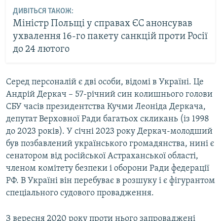
ДИВІТЬСЯ ТАКОЖ:
Міністр Польщі у справах ЄС анонсував
ухвалення 16-го пакету санкцій проти Росії
до 24 лютого
Серед персоналій є дві особи, відомі в Україні. Це
Андрій Деркач – 57-річний син колишнього голови
СБУ часів президентства Кучми Леоніда Деркача,
депутат Верховної Ради багатьох скликань (із 1998
до 2023 років). У січні 2023 року Деркач-молодший
був позбавлений українського громадянства, нині є
сенатором від російської Астраханської області,
членом комітету безпеки і оборони Ради федерації
РФ. В Україні він перебуває в розшуку і є фігурантом
спеціального судового провадження.
З вересня 2020 року проти нього запроваджені