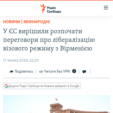
Доступність
посилання
Перейти
НОВИНИ | МІЖНАРОДНІ
до
РАДІО СВОБОДА – 70 РОКІВ
У ЄС вирішили розпочати
основного
ВСЕ ЗА ДОБУ
матеріалу
переговори про лібералізацію
СТАТТІ
Перейти
візового режиму з Вірменією
до
ВІЙНА
ПОЛІТИКА
основної
17 липня 2024, 22:29
РОСІЙСЬКА «ФІЛЬТРАЦІЯ»
ЕКОНОМІКА
навігації
Перейти
Поділитись
Читати без VPN
ДОНБАС.РЕАЛІЇ
СУСПІЛЬСТВО
до
КРИМ.РЕАЛІЇ
КУЛЬТУРА
пошуку
Додати Радіо Свобода як бажане джерело в Google
ТИ ЯК?
СПОРТ
СХЕМИ
УКРАЇНА
КИТАЙ.ВИКЛИКИ
СВІТ