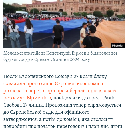
МУЛЬТИМЕДІА
ФОТО
СПЕЦПРОЄКТИ
ПОДКАСТИ
КРИМ РЕАЛІЇ
Молодь святкує День Конституції Вірменії біля головної
РУС
будівлі уряду в Єревані, 5 липня 2024 року
УКР
Посли Європейського Союзу з 27 країн блоку
КТАТ
схвалили пропозицію Європейської комісії
розпочати переговори про лібералізацію візового
ДОЛУЧАЙСЯ!
режиму з Вірменією
, повідомили джерела Радіо
Свобода 17 липня. Пропозиція тепер спрямовується
до Європейської ради для офіційного
затвердження, а потім до комісії, яка оголосить
подробиці про початок переговорів і план дій, який