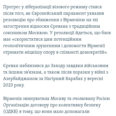
Прогрес у лібералізації візового режиму стався
після того, як Європейський парламент ухвалив
резолюцію про зближення з Вірменією на тлі
загострення відносин Єревана з традиційним
союзником Москвою. У резолюції йдеться, що блок
має «скористатися цим потенційним
геополітичним зрушенням і допомогти Вірменії
отримати міцнішу опору в спільноті демократій».
Єреван наблизився до Заходу завдяки військовим
та іншим зв’язкам, а також після поразки у війні з
Азербайджаном за Нагірний Карабах у вересні
2023 року.
Вірменія звинуватила Москву та очолювану Росією
Організацію договору про колективну безпеку
(ОДКБ) в тому, що вони мало допомагали