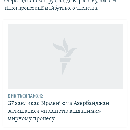
Азербайджаном і Грузією, до Євросоюзу, але без
чіткої пропозиції майбутнього членства.
ДИВІТЬСЯ ТАКОЖ:
G7 закликає Вірменію та Азербайджан
залишатися «повністю відданими»
мирному процесу