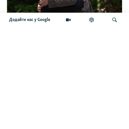
Додайте нас у Google
Зеленський у Сербії. «Сподіваємося на
зміну ставлення Белграда до Києва».
Чого очікують від візиту
Шукати
ОСТАННІ НОВИНИ
22:49
Війська РФ атакували лікарню в центрі Херсона,
постраждали чотири медпрацівниці – МВА
22:30
Нафтовий гігант ОАЕ заявляє, що атаки суттєво
вплинули на його діяльність