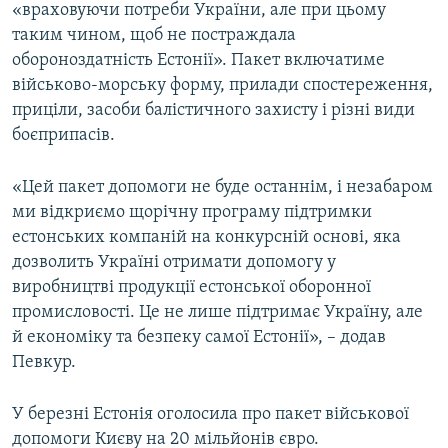
«враховуючи потреби України, але при цьому
Усі сайти RFE/RL
таким чином, щоб не постраждала
обороноздатність Естонії». Пакет включатиме
військово-морську форму, прилади спостереження,
приціли, засоби балістичного захисту і різні види
боєприпасів.
«Цей пакет допомоги не буде останнім, і незабаром
ми відкриємо щорічну програму підтримки
естонських компаній на конкурсній основі, яка
дозволить Україні отримати допомогу у
виробництві продукції естонської оборонної
промисловості. Це не лише підтримає Україну, але
й економіку та безпеку самої Естонії», – додав
Певкур.
У березні Естонія оголосила про пакет військової
допомоги Києву на 20 мільйонів євро.