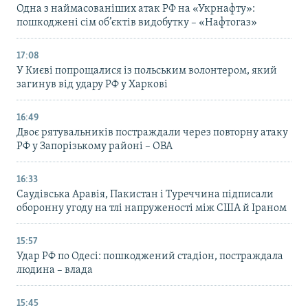
Одна з наймасованіших атак РФ на «Укрнафту»:
пошкоджені сім об’єктів видобутку – «Нафтогаз»
17:08
У Києві попрощалися із польським волонтером, який
загинув від удару РФ у Харкові
16:49
Двоє рятувальників постраждали через повторну атаку
РФ у Запорізькому районі – ОВА
16:33
Саудівська Аравія, Пакистан і Туреччина підписали
оборонну угоду на тлі напруженості між США й Іраном
15:57
Удар РФ по Одесі: пошкоджений стадіон, постраждала
людина – влада
15:45