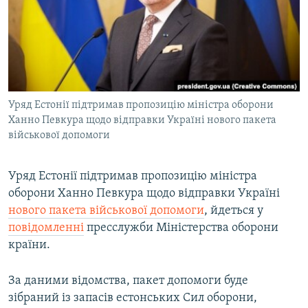
МУЛЬТИМЕДІА
ФОТО
СПЕЦПРОЄКТИ
ПОДКАСТИ
Уряд Естонії підтримав пропозицію міністра оборони
Ханно Певкура щодо відправки Україні нового пакета
КРИМ РЕАЛІЇ
військової допомоги
РУС
УКР
Уряд Естонії підтримав пропозицію міністра
КТАТ
оборони Ханно Певкура щодо відправки Україні
нового пакета військової допомоги
, йдеться у
повідомленні
пресслужби Міністерства оборони
ДОЛУЧАЙСЯ!
країни.
За даними відомства, пакет допомоги буде
зібраний із запасів естонських Сил оборони,