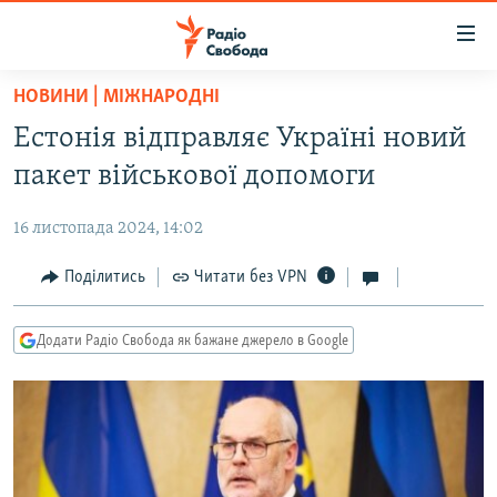
Доступність
посилання
Перейти
НОВИНИ | МІЖНАРОДНІ
до
РАДІО СВОБОДА – 70 РОКІВ
Естонія відправляє Україні новий
основного
ВСЕ ЗА ДОБУ
матеріалу
пакет військової допомоги
СТАТТІ
Перейти
до
16 листопада 2024, 14:02
ВІЙНА
ПОЛІТИКА
основної
РОСІЙСЬКА «ФІЛЬТРАЦІЯ»
Поділитись
Читати без VPN
ЕКОНОМІКА
навігації
Перейти
ДОНБАС.РЕАЛІЇ
СУСПІЛЬСТВО
до
Додати Радіо Свобода як бажане джерело в Google
КРИМ.РЕАЛІЇ
КУЛЬТУРА
пошуку
ТИ ЯК?
СПОРТ
СХЕМИ
УКРАЇНА
КИТАЙ.ВИКЛИКИ
СВІТ