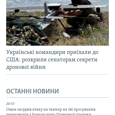
Українські командири приїхали до
США: розкрили сенаторам секрети
дронової війни
ОСТАННІ НОВИНИ
20:57
Оман засудив атаку на танкер на тлі просування
переговорів з Іраном щодо Ормузької протоки