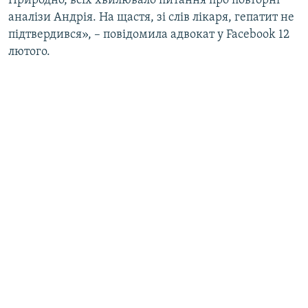
Природно, всіх хвилювало питання про повторні
Усі сайти RFE/RL
аналізи Андрія. На щастя, зі слів лікаря, гепатит не
підтвердився», – повідомила адвокат у Facebook 12
лютого.