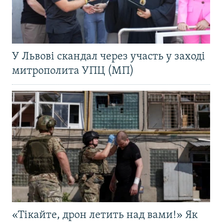
У Львові скандал через участь у заході
митрополита УПЦ (МП)
«Тікайте, дрон летить над вами!» Як