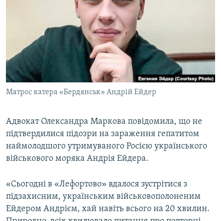
МУЛЬТИМЕДІА
ФОТО
СПЕЦПРОЄКТИ
ПОДКАСТИ
КРИМ РЕАЛІЇ
Матрос катера «Бердянськ» Андрій Ейдер
РУС
УКР
Адвокат Олександра Маркова повідомила, що не
підтвердилися підозри на зараження гепатитом
КТАТ
наймолодшого утримуваного Росією українського
військового моряка Андрія Ейдера.
ДОЛУЧАЙСЯ!
«Сьогодні в «Лефортово» вдалося зустрітися з
підзахисним, українським військовополоненим
Ейдером Андрієм, хай навіть всього на 20 хвилин.