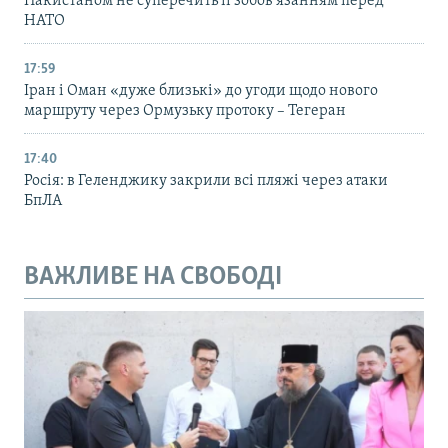
Пакистаном не суперечить її зобов’язанням перед
НАТО
17:59
Іран і Оман «дуже близькі» до угоди щодо нового
маршруту через Ормузьку протоку – Тегеран
17:40
Росія: в Геленджику закрили всі пляжі через атаки
БпЛА
ВАЖЛИВЕ НА СВОБОДІ