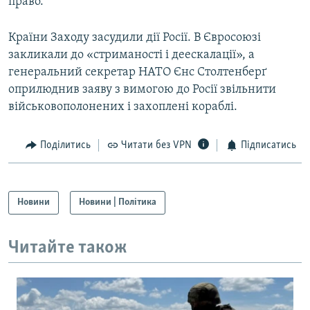
право.
Країни Заходу засудили дії Росії. В Євросоюзі
закликали до «стриманості і деескалації», а
генеральний секретар НАТО Єнс Столтенберґ
оприлюднив заяву з вимогою до Росії звільнити
військовополонених і захоплені кораблі.
Поділитись
Читати без VPN
Підписатись
Новини
Новини | Політика
Читайте також