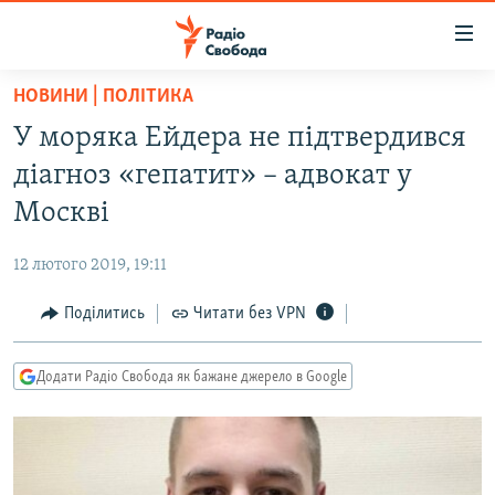
Доступність
посилання
Перейти
НОВИНИ | ПОЛІТИКА
до
РАДІО СВОБОДА – 70 РОКІВ
У моряка Ейдера не підтвердився
основного
ВСЕ ЗА ДОБУ
матеріалу
діагноз «гепатит» – адвокат у
СТАТТІ
Перейти
Москві
до
ВІЙНА
ПОЛІТИКА
основної
12 лютого 2019, 19:11
РОСІЙСЬКА «ФІЛЬТРАЦІЯ»
ЕКОНОМІКА
навігації
Перейти
Поділитись
Читати без VPN
ДОНБАС.РЕАЛІЇ
СУСПІЛЬСТВО
до
КРИМ.РЕАЛІЇ
КУЛЬТУРА
пошуку
Додати Радіо Свобода як бажане джерело в Google
ТИ ЯК?
СПОРТ
СХЕМИ
УКРАЇНА
КИТАЙ.ВИКЛИКИ
СВІТ