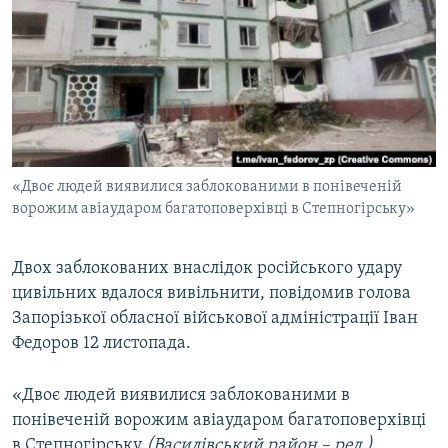
КИТАЙ.ВИКЛИКИ
МУЛЬТИМЕДІА
ФОТО
СПЕЦПРОЄКТИ
ПОДКАСТИ
«Двоє людей виявилися заблокованими в понівеченій
ворожим авіаударом багатоповерхівці в Степногірську»
КРИМ РЕАЛІЇ
РУС
Двох заблокованих внаслідок російського удару
УКР
цивільних вдалося вивільнити, повідомив голова
КТАТ
Запорізької обласної військової адміністрації Іван
Федоров 12 листопада.
ДОЛУЧАЙСЯ!
«Двоє людей виявилися заблокованими в
понівеченій ворожим авіаударом багатоповерхівці
в Степногірську
(Василівський район – ред.)
.