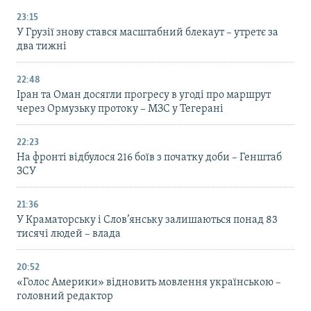
23:15
У Грузії знову стався масштабний блекаут – утретє за
два тижні
22:48
Іран та Оман досягли прогресу в угоді про маршрут
через Ормузьку протоку – МЗС у Тегерані
22:23
На фронті відбулося 216 боїв з початку доби – Генштаб
ЗСУ
21:36
У Краматорську і Слов’янську залишаються понад 83
тисячі людей – влада
20:52
«Голос Америки» відновить мовлення українською –
головний редактор