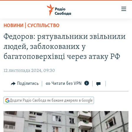
Доступність
посилання
Перейти
НОВИНИ | СУСПІЛЬСТВО
до
РАДІО СВОБОДА – 70 РОКІВ
Федоров: рятувальники звільнили
основного
ВСЕ ЗА ДОБУ
матеріалу
людей, заблокованих у
СТАТТІ
Перейти
багатоповерхівці через атаку РФ
до
ВІЙНА
ПОЛІТИКА
основної
12 листопада 2024, 09:30
РОСІЙСЬКА «ФІЛЬТРАЦІЯ»
ЕКОНОМІКА
навігації
Перейти
Поділитись
Читати без VPN
ДОНБАС.РЕАЛІЇ
СУСПІЛЬСТВО
до
КРИМ.РЕАЛІЇ
КУЛЬТУРА
пошуку
Додати Радіо Свобода як бажане джерело в Google
ТИ ЯК?
СПОРТ
СХЕМИ
УКРАЇНА
ПРИАЗОВ’Я
СВІТ