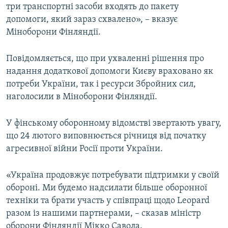
три транспортні засоби входять до пакету
Усі сайти RFE/RL
допомоги, який зараз схвалено», – вказує
Міноборони Фінляндії.
Повідомляється, що при ухваленні рішення про
надання додаткової допомоги Києву враховано як
потреби України, так і ресурси Збройних сил,
наголосили в Міноборони Фінляндії.
У фінському оборонному відомстві звертають увагу,
що 24 лютого виповнюється річниця від початку
агресивної війни Росії проти України.
«Україна продовжує потребувати підтримки у своїй
обороні. Ми будемо надсилати більше оборонної
техніки та брати участь у співпраці щодо Leopard
разом із нашими партнерами, – сказав міністр
оборони Фінляндії Мікко Савола.