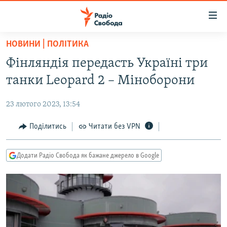
Доступність
посилання
Перейти
НОВИНИ | ПОЛІТИКА
до
РАДІО СВОБОДА – 70 РОКІВ
Фінляндія передасть Україні три
основного
ВСЕ ЗА ДОБУ
матеріалу
танки Leopard 2 – Міноборони
СТАТТІ
Перейти
до
23 лютого 2023, 13:54
ВІЙНА
ПОЛІТИКА
основної
РОСІЙСЬКА «ФІЛЬТРАЦІЯ»
Поділитись
Читати без VPN
ЕКОНОМІКА
навігації
Перейти
ДОНБАС.РЕАЛІЇ
СУСПІЛЬСТВО
до
Додати Радіо Свобода як бажане джерело в Google
КРИМ.РЕАЛІЇ
КУЛЬТУРА
пошуку
ТИ ЯК?
СПОРТ
СХЕМИ
УКРАЇНА
КИТАЙ.ВИКЛИКИ
СВІТ