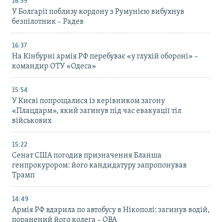
16:59
У Болгарії поблизу кордону з Румунією вибухнув
безпілотник – Радев
16:37
На Кінбурні армія РФ перебуває «у глухій обороні» –
командир ОТУ «Одеса»
15:54
У Києві попрощалися із керівником загону
«Плацдарм», який загинув під час евакуації тіл
військових
15:22
Сенат США погодив призначення Бланша
генпрокурором: його кандидатуру запропонував
Трамп
14:49
Армія РФ вдарила по автобусу в Нікополі: загинув водій,
поранений його колега – ОВА