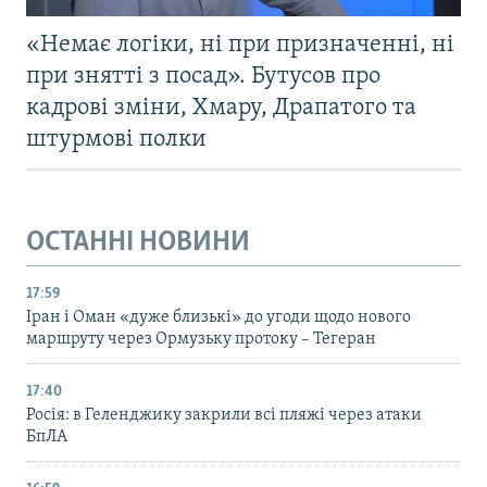
«Немає логіки, ні при призначенні, ні
при знятті з посад». Бутусов про
кадрові зміни, Хмару, Драпатого та
штурмові полки
ОСТАННІ НОВИНИ
17:59
Іран і Оман «дуже близькі» до угоди щодо нового
маршруту через Ормузьку протоку – Тегеран
17:40
Росія: в Геленджику закрили всі пляжі через атаки
БпЛА