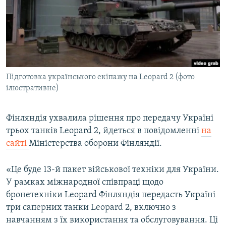
МУЛЬТИМЕДІА
ФОТО
СПЕЦПРОЄКТИ
ПОДКАСТИ
Підготовка українського екіпажу на Leopard 2 (фото
ілюстративне)
КРИМ РЕАЛІЇ
РУС
Фінляндія ухвалила рішення про передачу Україні
УКР
трьох танків Leopard 2, йдеться в повідомленні
на
КТАТ
сайті
Міністерства оборони Фінляндії.
ДОЛУЧАЙСЯ!
«Це буде 13-й пакет військової техніки для України.
У рамках міжнародної співпраці щодо
бронетехніки Leopard Фінляндія передасть Україні
три саперних танки Leopard 2, включно з
навчанням з їх використання та обслуговування. Ці