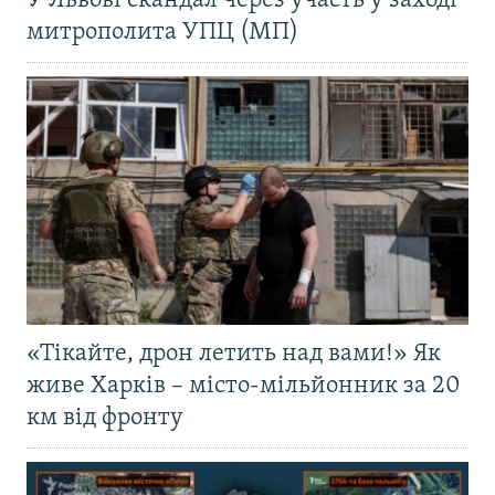
У Львові скандал через участь у заході
митрополита УПЦ (МП)
«Тікайте, дрон летить над вами!» Як
живе Харків – місто-мільйонник за 20
км від фронту