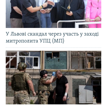
У Львові скандал через участь у заході
митрополита УПЦ (МП)