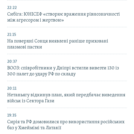
22:22
Сибіга: ЮНІСЕФ «створює враження рівнозначності
між агресором і жертвою»
21:15
На поверхні Сонця виявлені раніше приховані
плазмові пастки
20:37
ВООЗ: співробітники у Дніпрі встигли вивезти 130 із
300 палет до удару РФ по складу
20:11
Нетаньягу відкинув план, який передбачає виведення
військ із Сектора Гази
19:35
Сирія та РФ домовилися про використання російських
баз у Хмеймімі та Латакії