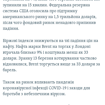
Усі сайти RFE/RL
зупинили на 15 хвилин. Федеральна резервна
система США оголосила про підтримку
американського ринку на 1,5 трильйона доларів,
після чого фондовий ринок ненадовго припинив
падіння.
Біржові індекси знижуються на тлі падіння цін на
нафту. Нафта марки Brent на торгах у Лондоні
втрачала близько 9% і коштувала менш як 33
долари. Зранку 13 березня котирування частково
відновилися, Brent торгується вище за 33 долари за
барель.
Також на ринок впливають пандемія
коронавірусної інфекції COVID-19 і заходи для
боротьби з небезпечним вірусом.