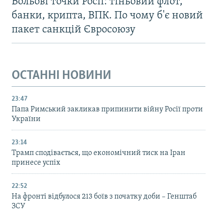
Больові точки Росії: тіньовий флот,
банки, крипта, ВПК. По чому б'є новий
пакет санкцій Євросоюзу
ОСТАННІ НОВИНИ
23:47
Папа Римський закликав припинити війну Росії проти
України
23:14
Трамп сподівається, що економічний тиск на Іран
принесе успіх
22:52
На фронті відбулося 213 боїв з початку доби – Генштаб
ЗСУ