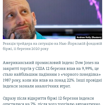
МУЛЬТИМЕДІА
ФОТО
СПЕЦПРОЄКТИ
ПОДКАСТИ
КРИМ РЕАЛІЇ
Реакція трейдера на ситуацію на Нью-Йоркській фондовій
РУС
біржі, 11 березня 2020 року
УКР
Американський промисловий індекс Dow Jones на
КТАТ
закритті торгів у США 12 березня впав на 9,99%, це
стало найбільшим падінням з «чорного понеділка»
ДОЛУЧАЙСЯ!
1987 року, коли він впав на понад 22%. Інші провідні
індекси зазнали аналогічних втрат.
Одразу після відкриття біржі 12 березня індекси
опустилися на 7%, після чого торгівлю автоматично