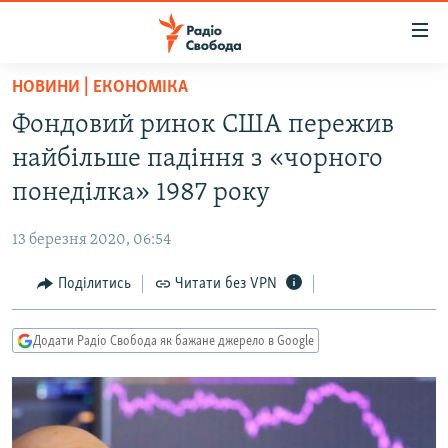
Доступність
посилання
Перейти
НОВИНИ | ЕКОНОМІКА
до
РАДІО СВОБОДА – 70 РОКІВ
Фондовий ринок США пережив
основного
ВСЕ ЗА ДОБУ
матеріалу
найбільше падіння з «чорного
СТАТТІ
Перейти
понеділка» 1987 року
до
ВІЙНА
ПОЛІТИКА
основної
13 березня 2020, 06:54
РОСІЙСЬКА «ФІЛЬТРАЦІЯ»
ЕКОНОМІКА
навігації
Перейти
Поділитись
Читати без VPN
ДОНБАС.РЕАЛІЇ
СУСПІЛЬСТВО
до
КРИМ.РЕАЛІЇ
КУЛЬТУРА
пошуку
Додати Радіо Свобода як бажане джерело в Google
ТИ ЯК?
СПОРТ
СХЕМИ
УКРАЇНА
КИТАЙ.ВИКЛИКИ
СВІТ