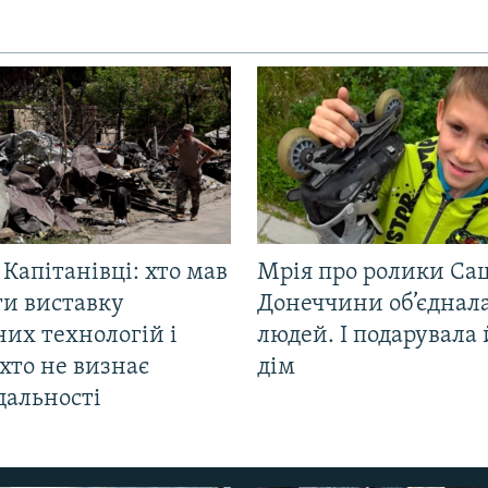
 Капітанівці: хто мав
Мрія про ролики Са
ти виставку
Донеччини об’єднала
их технологій і
людей. І подарувала
хто не визнає
дім
дальності