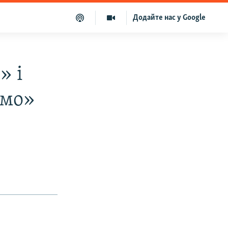
Додайте нас у Google
» і
амо»