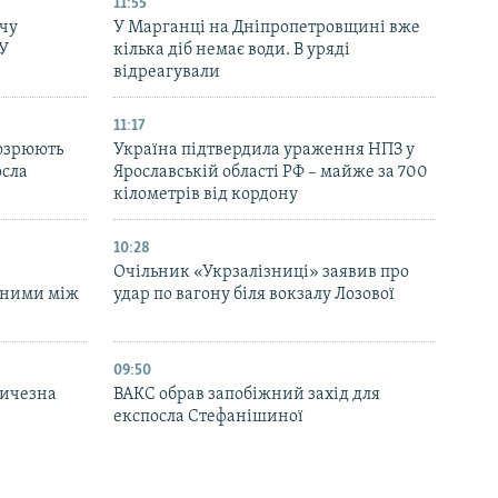
11:55
чу
У Марганці на Дніпропетровщині вже
СУ
кілька діб немає води. В уряді
відреагували
11:17
дозрюють
Україна підтвердила ураження НПЗ у
осла
Ярославській області РФ – майже за 700
кілометрів від кордону
10:28
Очільник «Укрзалізниці» заявив про
аними між
удар по вагону біля вокзалу Лозової
09:50
личезна
ВАКС обрав запобіжний захід для
експосла Стефанішиної