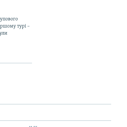
рупового
ершому турі –
були