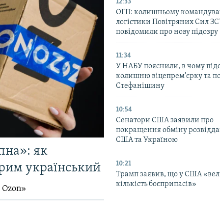
12:33
ОГП: колишньому командува
логістики Повітряних Сил З
повідомили про нову підозру
11:34
У НАБУ пояснили, в чому пі
колишню віцепрем’єрку та п
Стефанішину
10:54
Сенатори США заявили про
покращення обміну розвідд
США та Україною
пна»: як
10:21
Крим український
Трамп заявив, що у США «ве
кількість боєприпасів»
й Ozon»