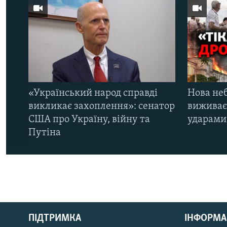
«Український народ справді
Нова неб
викликає захоплення»: сенатор
виживає
США про Україну, війну та
ударами 
Путіна
КРИМ РЕАЛІЇ
РУС
ПІДТРИМКА
ІНФОРМА
УКР