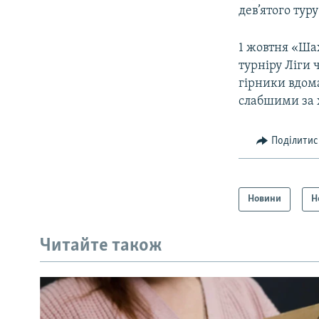
дев’ятого тур
1 жовтня «Шах
турніру Ліги 
гірники вдома
слабшими за 
Поділитис
Новини
Н
Читайте також