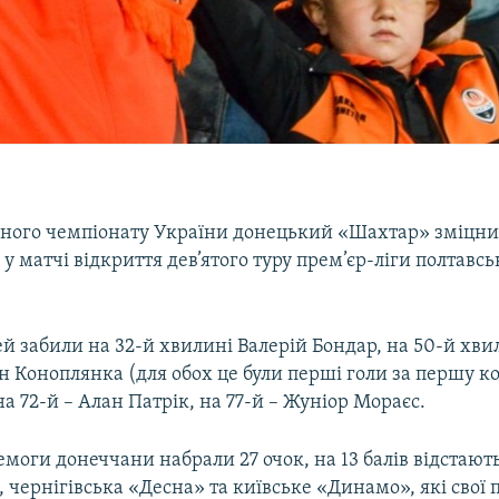
ьного чемпіонату України донецький «Шахтар» зміцнив 
 матчі відкриття дев’ятого туру прем’єр-ліги полтавс
ей забили на 32-й хвилині Валерій Бондар, на 50-й хви
н Коноплянка (для обох це були перші голи за першу 
а 72-й – Алан Патрік, на 77-й – Жуніор Мораєс.
ремоги донеччани набрали 27 очок, на 13 балів відстаю
, чернігівська «Десна» та київське «Динамо», які свої