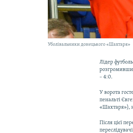
Уболівальники донецького «Шахтаря»
Лідер футбол
розгромивши у
– 4:0.
У ворота гост
пенальті Євге
«Шахтаря»), н
Після цієї пе
переслідувачі