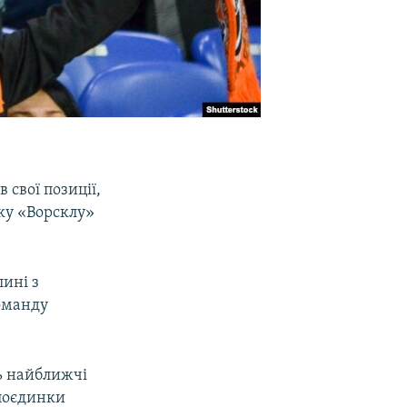
свої позиції,
ьку «Ворсклу»
лині з
команду
ть найближчі
 поєдинки