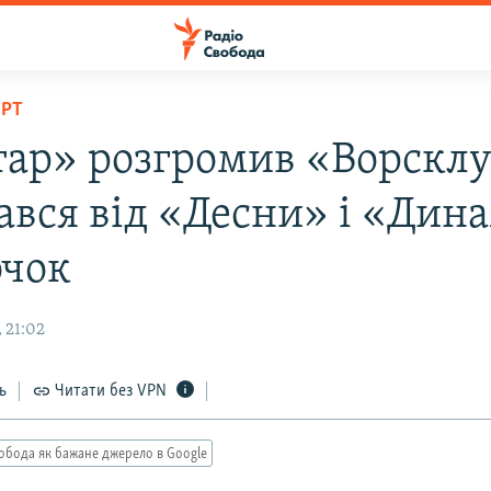
ОРТ
ар» розгромив «Ворсклу
вався від «Десни» і «Дин
очок
 21:02
ь
Читати без VPN
обода як бажане джерело в Google