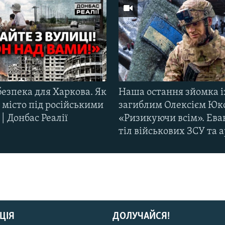
езпека для Харкова. Як
Наша остання зйомка і
 місто під російськими
загиблим Олексієм Юк
| Донбас Реалії
«Ризикуючи всім». Ева
тіл військових ЗСУ та а
ЦІЯ
ДОЛУЧАЙСЯ!