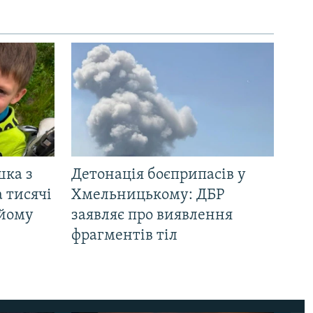
шка з
Детонація боєприпасів у
 тисячі
Хмельницькому: ДБР
 йому
заявляє про виявлення
фрагментів тіл