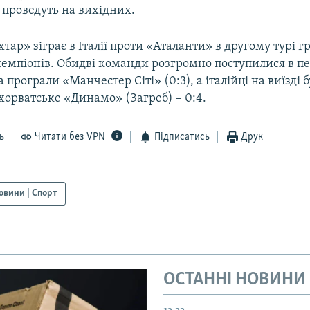
у проведуть на вихідних.
тар» зіграє в Італії проти «Аталанти» в другому турі г
чемпіонів. Обидві команди розгромно поступилися в п
 програли «Манчестер Сіті» (0:3), а італійці на виїзді 
хорватське «Динамо» (Загреб) – 0:4.
ь
Читати без VPN
Підписатись
Друк
овини | Спорт
ОСТАННІ НОВИНИ