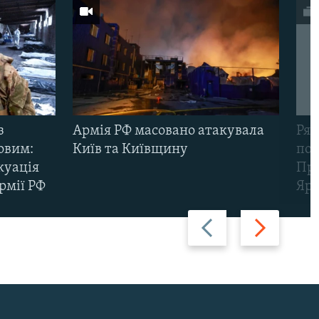
з
Армія РФ масовано атакувала
Рят
овим:
Київ та Київщину
пов
куація
Про
рмії РФ
Яр
Назад
Вперед