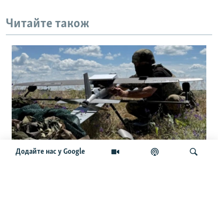
Читайте також
Додайте нас у Google
Українські командири приїхали до
США: розкрили сенаторам секрети
дронової війни
Шукати