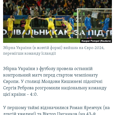
МУЛЬТИМЕДІА
ФОТО
СПЕЦПРОЄКТИ
ПОДКАСТИ
КРИМ РЕАЛІЇ
Збірна України (в жовтій формі) вийшла на Євро-2024,
РУС
перемігши команду Ісландії
УКР
Збірна України з футболу провела останній
КТАТ
контрольний матч перед стартом чемпіонату
Європи. У столиці Молдови Кишиневі підопічні
ДОЛУЧАЙСЯ!
Сергія Реброва розгромили національну команду
цієї країни – 4:0.
У першому таймі відзначилися Роман Яремчук (на
другій хвилині) та Віктор Циганков (на 43-й