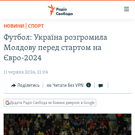
Доступність
посилання
Перейти
НОВИНИ | СПОРТ
до
РАДІО СВОБОДА – 70 РОКІВ
Футбол: Україна розгромила
основного
ВСЕ ЗА ДОБУ
матеріалу
Молдову перед стартом на
СТАТТІ
Перейти
Євро-2024
до
ВІЙНА
ПОЛІТИКА
основної
11 червня 2024, 21:04
РОСІЙСЬКА «ФІЛЬТРАЦІЯ»
ЕКОНОМІКА
навігації
Перейти
Поділитись
Читати без VPN
ДОНБАС.РЕАЛІЇ
СУСПІЛЬСТВО
до
КРИМ.РЕАЛІЇ
КУЛЬТУРА
пошуку
Додати Радіо Свобода як бажане джерело в Google
ТИ ЯК?
СПОРТ
СХЕМИ
УКРАЇНА
КИТАЙ.ВИКЛИКИ
СВІТ