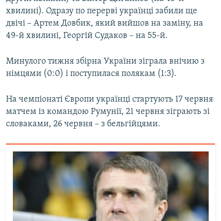
Усі сайти RFE/RL
хвилині). Одразу по перерві українці забили ще
двічі – Артем Довбик, який вийшов на заміну, на
49-й хвилині, Георгій Судаков – на 55-й.
Минулого тижня збірна України зіграла внічию з
німцями (0:0) і поступилася полякам (1:3).
На чемпіонаті Європи українці стартують 17 червня
матчем із командою Румунії, 21 червня зіграють зі
словаками, 26 червня – з бельгійцями.