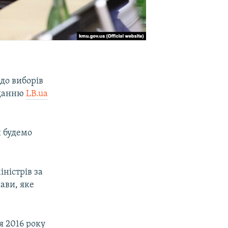
до виборів
виданню
LB.ua
и будемо
іністрів за
ави, яке
я 2016 року