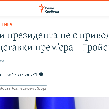
ЛІТИКА
и президента не є приво
ідставки прем’єра – Грой
3:31
ь
Читати без VPN
обода як бажане джерело в Google