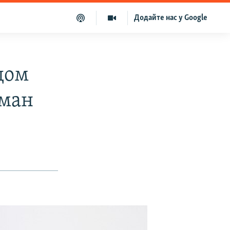
Додайте нас у Google
дом
сман