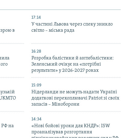
17:14
У частині Львова через спеку зникло
озрою в
світло – міська рада
16:28
нила
Розробка балістики й антибалістики:
ного
Зеленський очікує на «потрібні
результати» у 2026-2027 роках
15:09
музькій
Нідерланди не можуть надати Україні
– UKMTO
додаткові перехоплювачі Patriot зі своїх
запасів – Міноборони
14:34
 РФ на
«Нові бойові уроки для КНДР»: ISW
проаналізував розгортання