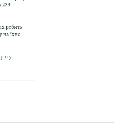
м 239
их робить
у на їхнє
 року.