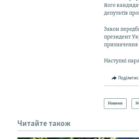
його кандидат
депутатів про
Закон передба
президент Укр
призначення 
Наступні парл
Поділитис
Новини
Н
Читайте також