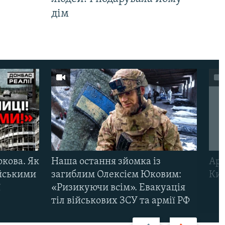
дім
ркова. Як
Наша остання зйомка із
Арм
ійськими
загиблим Олексієм Юковим:
Киї
ї
«Ризикуючи всім». Евакуація
тіл військових ЗСУ та армії РФ
Назад
Вперед