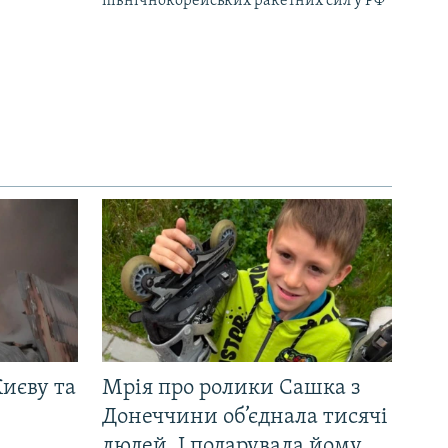
північнокорейських ракетних сил у РФ
иєву та
Мрія про ролики Сашка з
Донеччини об’єднала тисячі
людей. І подарувала йому