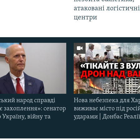
атаковані логістичні
центри
ський народ справді
Нова небезпека для Ха
є захоплення»: сенатор
виживає місто під рос
Україну, війну та
ударами | Донбас Реалі