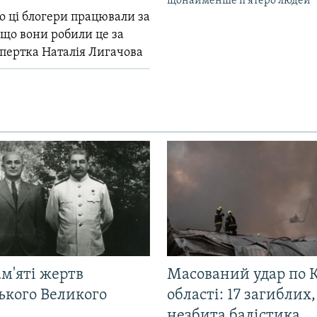
щонайменше п’ятеро людей
о ці блогери працювали за
 що вони робили це за
спертка Наталія Лигачова
м'яті жертв
Масований удар по К
ького Великого
області: 17 загиблих,
незбита балістика,