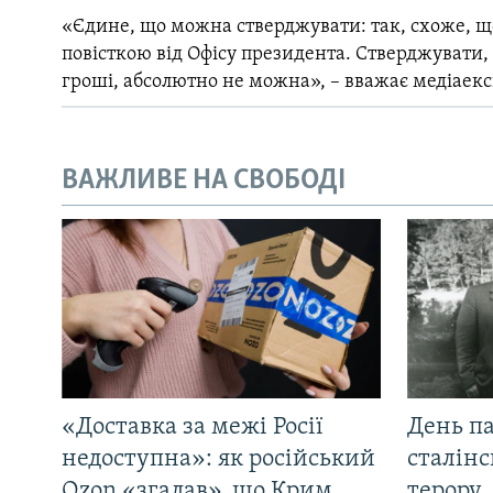
«Єдине, що можна стверджувати: так, схоже, щ
повісткою від Офісу президента. Стверджувати,
гроші, абсолютно не можна», – вважає медіаек
ВАЖЛИВЕ НА СВОБОДІ
«Доставка за межі Росії
День па
недоступна»: як російський
сталінс
Ozon «згадав», що Крим
терору