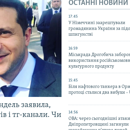
ОСТАННІ НОВИНИ
17:45
У Німеччині заарештували
громадянина України за під
шпигунстві
16:59
Міськрада Дрогобича заборо
використання російськомов
культурного продукту
15:45
Біля нафтового танкера в Ор
протоці сталися два вибухи 
ндель заявила,
14:56
в і тг-канали. Чи
ОВА: через сьогоднішні атаки
Дніпропетровщині загинули