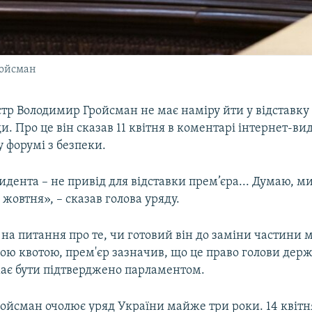
ройсман
тр Володимир Гройсман не має наміру йти у відставку 
и. Про це він сказав 11 квітня в коментарі інтернет-
 форумі з безпеки.
дента – не привід для відставки прем’єра... Думаю, м
жовтня», – сказав голова уряду.
на питання про те, чи готовий він до заміни частини м
ою квотою, прем'єр зазначив, що це право голови держ
має бути підтверджено парламентом.
ойсман очолює уряд України майже три роки. 14 квітн