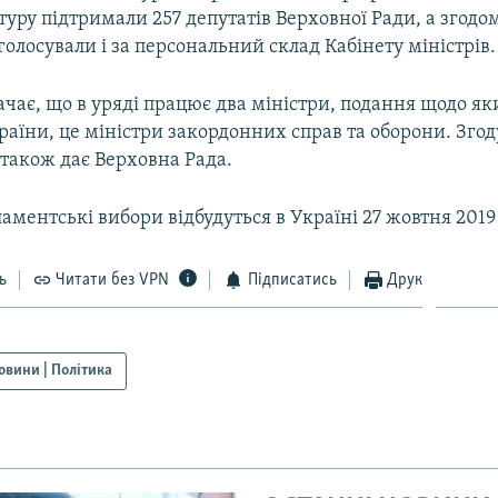
уру підтримали 257 депутатів Верховної Ради, а згодо
голосували і за персональний склад Кабінету міністрів.
чає, що в уряді працює два міністри, подання щодо як
аїни, це міністри закордонних справ та оборони. Згод
також дає Верховна Рада.
аментські вибори відбудуться в Україні 27 жовтня 2019
ь
Читати без VPN
Підписатись
Друк
овини | Політика