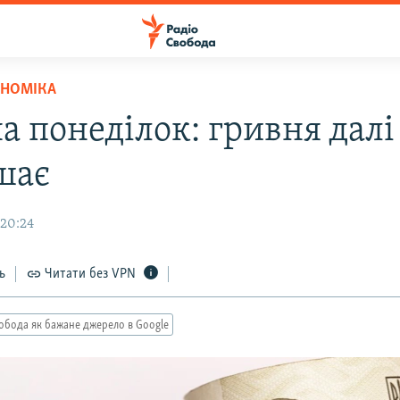
ОНОМІКА
а понеділок: гривня далі
шає
 20:24
ь
Читати без VPN
обода як бажане джерело в Google