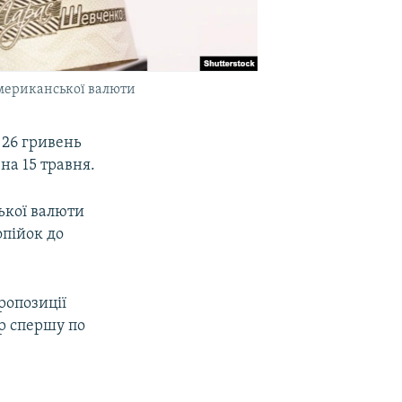
американської валюти
 26 гривень
на 15 травня.
ької валюти
опійок до
ропозиції
р спершу по