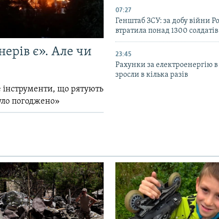
07:27
Генштаб ЗСУ: за добу війни Ро
втратила понад 1300 солдатів
ерів є». Але чи
23:45
Рахунки за електроенергію в
зросли в кілька разів
 інструменти, що рятують
уло погоджено»