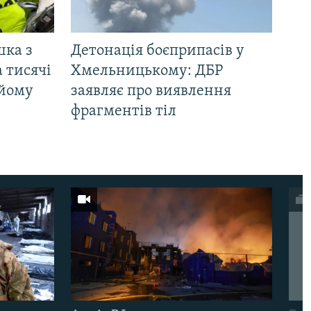
шка з
Детонація боєприпасів у
 тисячі
Хмельницькому: ДБР
 йому
заявляє про виявлення
фрагментів тіл