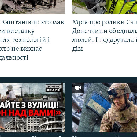
 Капітанівці: хто мав
Мрія про ролики Са
ти виставку
Донеччини об’єднала
их технологій і
людей. І подарувала
хто не визнає
дім
дальності