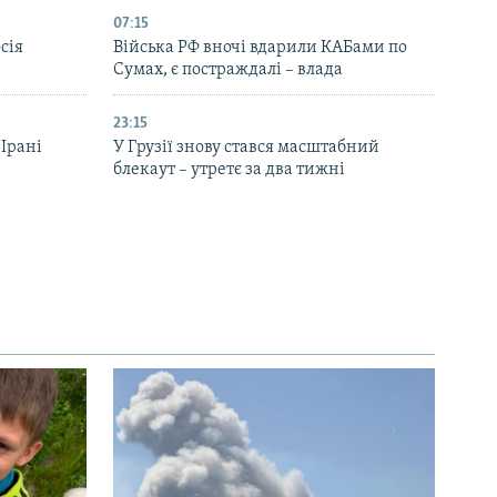
07:15
сія
Війська РФ вночі вдарили КАБами по
Сумах, є постраждалі – влада
23:15
 Ірані
У Грузії знову стався масштабний
блекаут – утретє за два тижні