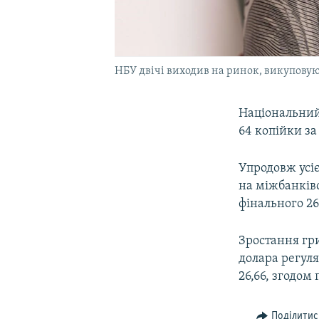
НБУ двічі виходив на ринок, викуповую
Національний
64 копійки за
Упродовж усіє
на міжбанківс
фінального 26
Зростання гри
долара регул
26,66, згодом
Поділитис