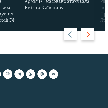
з
Армія РФ масовано атакувала
Рят
овим:
Київ та Київщину
пов
куація
Про
рмії РФ
Яр
Назад
Вперед