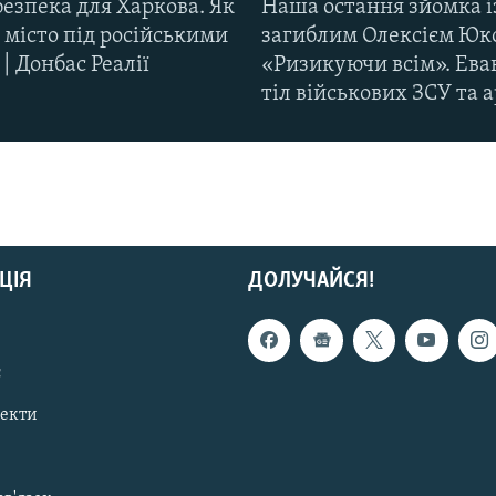
езпека для Харкова. Як
Наша остання зйомка і
 місто під російськими
загиблим Олексієм Юк
| Донбас Реалії
«Ризикуючи всім». Ева
тіл військових ЗСУ та а
ЦІЯ
ДОЛУЧАЙСЯ!
с
пекти