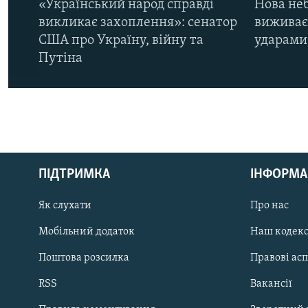
«Український народ справді
Нова неб
викликає захоплення»: сенатор
виживає
США про Україну, війну та
ударами 
Путіна
КРИМ РЕАЛІЇ
РУС
ПІДТРИМКА
ІНФОРМА
УКР
КТАТ
Як слухати
Про нас
Мобільний додаток
Наш кодек
ДОЛУЧАЙСЯ!
Поштова розсилка
Правові ас
RSS
Вакансії