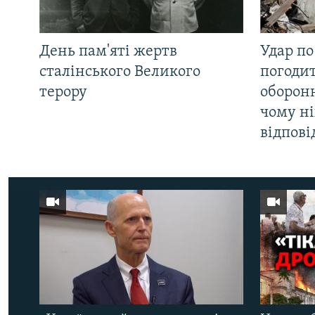
День пам'яті жертв
Удар по
сталінського Великого
погоди
терору
оборонн
чому ні
відпові