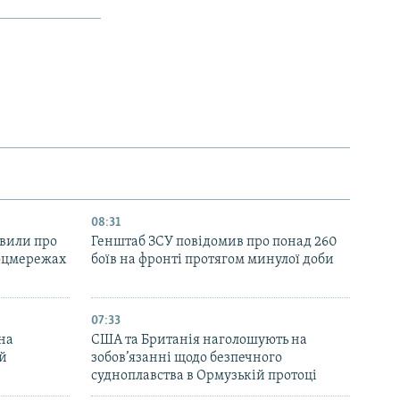
08:31
явили про
Генштаб ЗСУ повідомив про понад 260
соцмережах
боїв на фронті протягом минулої доби
07:33
на
США та Британія наголошують на
ей
зобов’язанні щодо безпечного
судноплавства в Ормузькій протоці