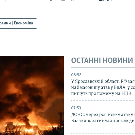
овини | Економіка
ОСТАННІ НОВИНИ
08:58
У Ярославській області РФ за
наймасовішу атаку БпЛА, у 
пишуть про пожежу на НПЗ
07:53
ДСНС: через російську атаку 
Балаклію загинули троє люд