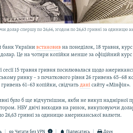
чи долар спершу по 26,66, згодом по 26,63 гривні за одиницю 
 банк України
встановив
на понеділок, 18 травня, курс
 долар. Це на чотири копійки менше за офіційний курс 
ї сесії 15 травня гривня посилювалася щодо американс
ькому ринку – з початкового рівня 26 гривень 65–68 к
 гривень 61–63 копійки, свідчать
дані
сайту «Мінфін».
вні було б ще відчутнішим, якби не викуп надмірної п
ятором. НБУ двічі виходив на ринок, викуповуючи дола
 по 26,63 гривні за одиницю американської валюти.
ь
Читати без VPN
Підписатись
Друк