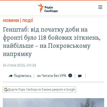
Доступність
посилання
Перейти
НОВИНИ | ПОДІЇ
до
РАДІО СВОБОДА – 70 РОКІВ
Генштаб: від початку доби на
основного
ВСЕ ЗА ДОБУ
матеріалу
фронті було 118 бойових зіткнень,
СТАТТІ
Перейти
найбільше – на Покровському
до
ВІЙНА
ПОЛІТИКА
напрямку
основної
РОСІЙСЬКА «ФІЛЬТРАЦІЯ»
ЕКОНОМІКА
навігації
16 січня 2025, 00:24
Перейти
ДОНБАС.РЕАЛІЇ
СУСПІЛЬСТВО
до
Поділитись
Читати без VPN
КРИМ.РЕАЛІЇ
КУЛЬТУРА
пошуку
ТИ ЯК?
СПОРТ
Додати Радіо Свобода як бажане джерело в Google
СХЕМИ
УКРАЇНА
КИТАЙ.ВИКЛИКИ
СВІТ