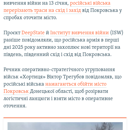
вивчення війни на 13 січня,
російські війська
перерізають траси на схід і захід
від Покровська у
спробах оточити місто.
Проєкт
DeepState
й
Інститут вивчення війни
(ISW)
раніше повідомляли, що російська армія в перші
дні 2025 року активно захоплює нові території на
південь, південний схід і схід від Покровська.
Речник оперативно-стратегічного угруповання
військ «Хортиця» Віктор Трегубов повідомляв, що
російські війська
намагаються обійти місто
Покровськ
Донецької області, щоб розірвати
логістичні ланцюги і взяти місто в оперативне
оточення.