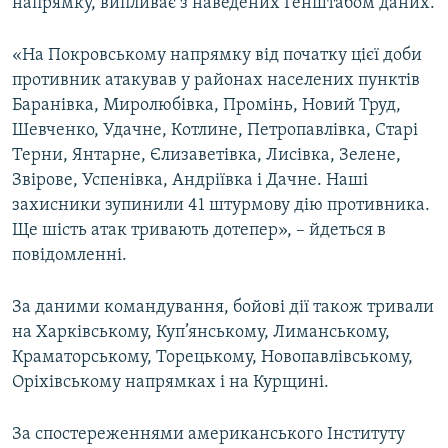
напрямку, випливає з наведених Генштабом даних.
Усі сайти RFE/RL
«На Покровському напрямку від початку цієї доби
противник атакував у районах населених пунктів
Баранівка, Миролюбівка, Промінь, Новий Труд,
Шевченко, Удачне, Котлине, Петропавлівка, Старі
Терни, Янтарне, Єлизаветівка, Лисівка, Зелене,
Звірове, Успенівка, Андріївка і Дачне. Наші
захисники зупинили 41 штурмову дію противника.
Ще шість атак тривають дотепер», – йдеться в
повідомленні.
За даними командування, бойові дії також тривали
на Харківському, Куп’янському, Лиманському,
Краматорському, Торецькому, Новопавлівському,
Оріхівському напрямках і на Курщині.
За спостереженнями американського Інституту