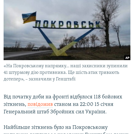
МУЛЬТИМЕДІА
ФОТО
СПЕЦПРОЄКТИ
ПОДКАСТИ
КРИМ РЕАЛІЇ
РУС
«На Покровському напрямку... наші захисники зупинили
УКР
41 штурмову дію противника. Ще шість атак тривають
дотепер», – зазначили у Генштабі
КТАТ
Від початку доби на фронті відбулося 118 бойових
ДОЛУЧАЙСЯ!
зіткнень,
повідомив
станом на 22:00 15 січня
Генеральний штаб Збройних сил України.
Найбільше зіткнень було на Покровському