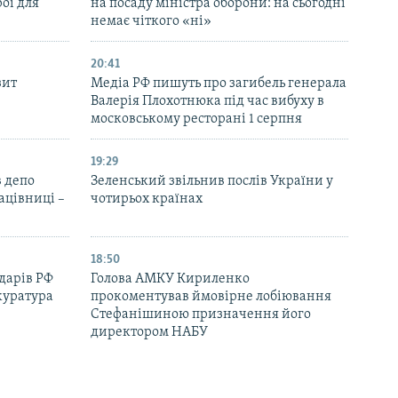
рої для
на посаду міністра оборони: на сьогодні
немає чіткого «ні»
20:41
зит
Медіа РФ пишуть про загибель генерала
Валерія Плохотнюка під час вибуху в
московському ресторані 1 серпня
19:29
 депо
Зеленський звільнив послів України у
ацівниці –
чотирьох країнах
18:50
дарів РФ
Голова АМКУ Кириленко
куратура
прокоментував ймовірне лобіювання
Стефанішиною призначення його
директором НАБУ