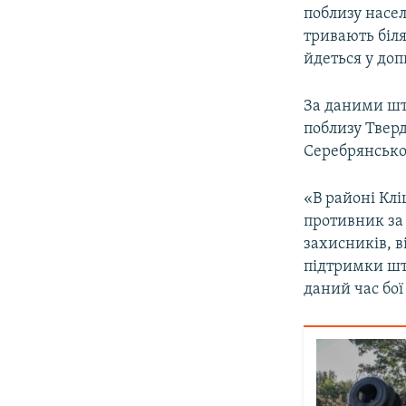
поблизу насел
тривають біля
йдеться у доп
За даними шт
поблизу Твер
Серебрянськом
«В районі Клі
противник за 
захисників, 
підтримки шту
даний час бої