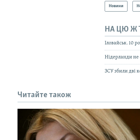
Новини
Н
НА ЦЮ Ж
Іловайськ. 10 р
Нідерланди не 
ЗСУ збили дві к
Читайте також