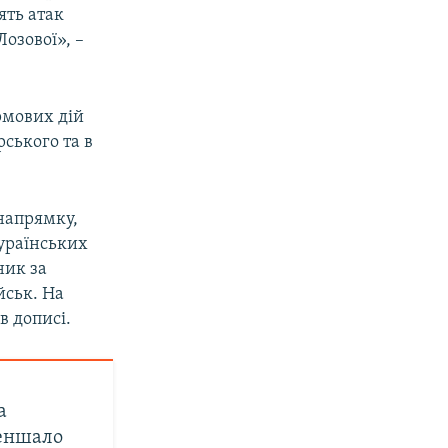
ять атак
Лозової», –
рмових дій
ського та в
 напрямку,
 ураїнських
ник за
йськ. На
в дописі.
а
меншало