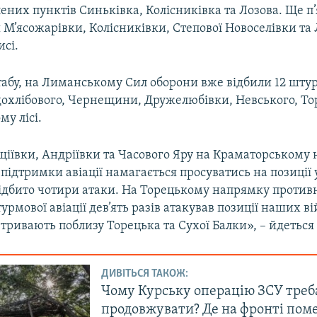
ених пунктів Синьківка, Колісниківка та Лозова. Ще п’
 М’ясожарівки, Колісниківки, Степової Новоселівки та 
исі.
абу, на Лиманському Сил оборони вже відбили 12 шту
дохлібового, Чернещини, Дружелюбівки, Невського, Тор
у лісі.
щіївки, Андріївки та Часового Яру на Краматорському
підтримки авіації намагається просуватись на позиції
відбито чотири атаки. На Торецькому напрямку против
рмової авіації дев’ять разів атакував позиції наших ві
 тривають поблизу Торецька та Сухої Балки», – йдеться 
ДИВІТЬСЯ ТАКОЖ:
Чому Курську операцію ЗСУ треб
продовжувати? Де на фронті по