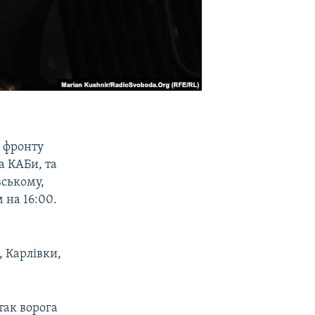
ї фронту
а КАБи, та
вському,
 на 16:00.
 Карлівки,
так ворога