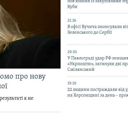
пов’язаних із закупівлями зб
Куби
21:16
В офісі Вучича анонсували ві
Зеленського до Сербії
20:01
У Павлограді удар РФ знищив
«Укрпошти», загинули дві пр
Смілянський
домо про нову
19:10
ої
22 людини постраждали від у
на Херсонщині за день – про
результаті я не