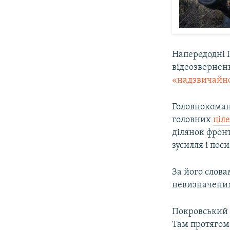
Напередодні 
відеозвернен
«надзвичайно
Головнокоман
головних
ціле
ділянок фронт
зусилля і по
За його слова
невизначених 
Покровський
Там протягом 