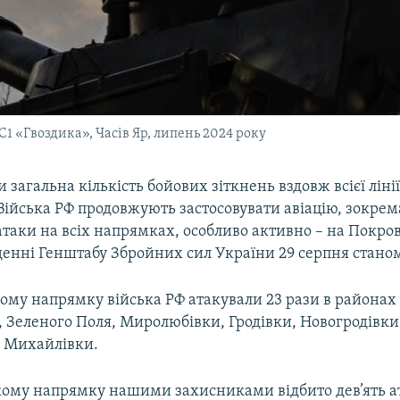
С1 «Гвоздика», Часів Яр, липень 2024 року
и загальна кількість бойових зіткнень вздовж всієї ліні
 Війська РФ продовжують застосовувати авіацію, зокрем
таки на всіх напрямках, особливо активно – на Покро
денні Генштабу Збройних сил України 29 серпня станом
ому напрямку війська РФ атакували 23 рази в районах
 Зеленого Поля, Миролюбівки, Гродівки, Новогродівки,
 Михайлівки.
кому напрямку нашими захисниками відбито дев’ять а