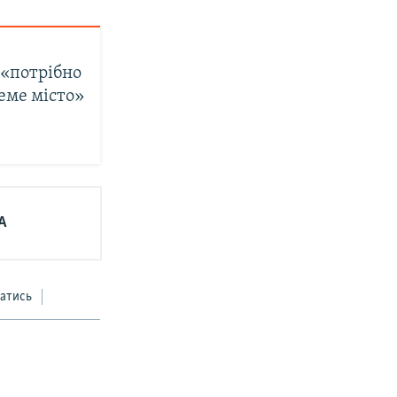
 «потрібно
еме місто»
А
атись