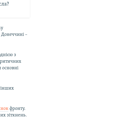
сла?
му
 Донеччині –
днією з
критичних
и основні
з інших
янок
фронту.
их зіткнень.