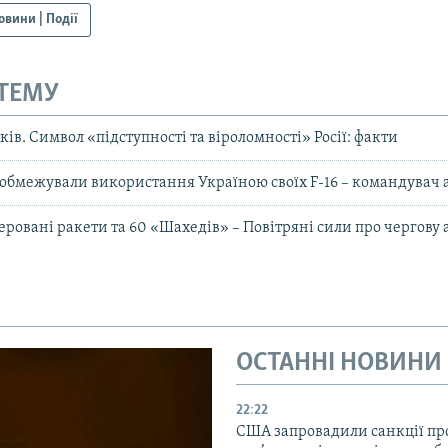
овини | Події
 ТЕМУ
оків. Символ «підступності та віроломності» Росії: факти
обмежували використання Україною своїх F-16 – командувач 
еровані ракети та 60 «Шахедів» – Повітряні сили про чергову 
ОСТАННІ НОВИНИ
22:22
США запровадили санкції про