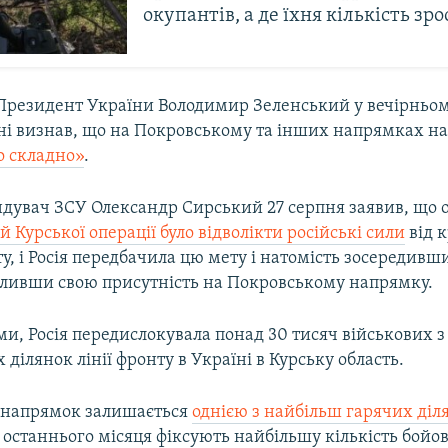
окупантів, а де їхня кількість зро
Президент України Володимир Зеленський у вечірньо
ні визнав, що на Покровському та інших напрямках на
 складно»
.
дувач ЗСУ Олександр Сирський 27 серпня заявив, що о
й Курської операції було відволікти російські сили
від 
у, і Росія передбачила цю мету і натомість зосередивш
силивши свою присутність на Покровському напрямку.
ми, Росія передислокувала понад 30 тисяч військових 
ділянок лінії фронту в Україні в Курську область.
 напрямок залишається
однією з найбільш гарячих діл
останнього місяця фіксують найбільшу кількість бойов