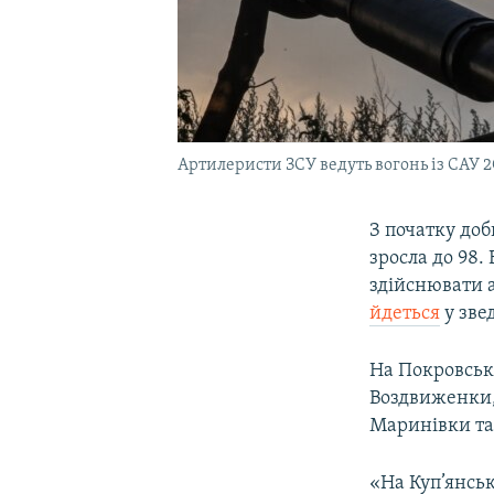
Артилеристи ЗСУ ведуть вогонь із САУ 2
З початку доб
зросла до 98.
здійснювати а
йдеться
у зве
На Покровськ
Воздвиженки,
Маринівки та
«На Куп’янсь