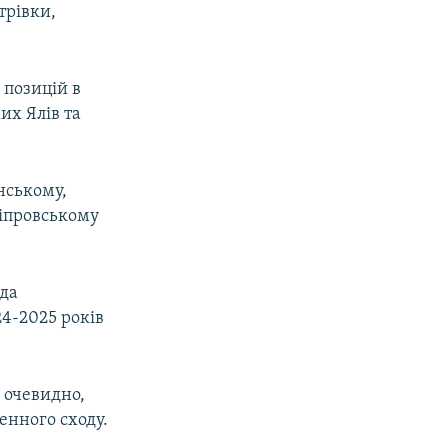
трівки,
позицій в
их Ялів та
нському,
іпровському
ада
24-2025 років
 очевидно,
денного сходу.