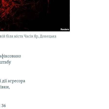
ій біля міста Часів Яр, Донецька
афіксовано
 штабу
дії агресора
івки,
 36