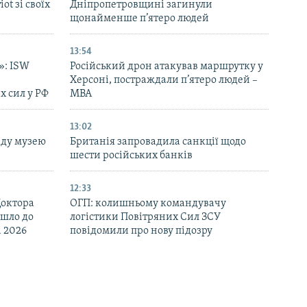
ot зі своїх
Дніпропетровщині загинули
щонайменше п’ятеро людей
13:54
»: ISW
Російський дрон атакував маршрутку у
Херсоні, постраждали п’ятеро людей –
х сил у РФ
МВА
13:02
аду музею
Британія запровадила санкції щодо
шести російських банків
12:33
Доктора
ОГП: колишньому командувачу
йшло до
логістики Повітряних Сил ЗСУ
d 2026
повідомили про нову підозру