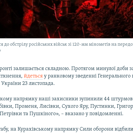
 до обстрілу російських військ зі 120-мм мінометів на передов
у
фронті залишається складною. Протягом минулої доби з
зіткнення,
йдеться
у ранковому зведенні Генерального
 України 23 листопада.
кому напрямку наші захисники зупинили 44 штурмові 
івки, Променя, Лисівки, Сухого Яру, Пустинки, Григор
Петрівки та Пушкіного», – вказано у повідомленні.
абу, на Курахівському напрямку Сили оборони відбили