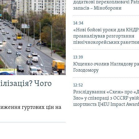
додаткові перехоплювачі Patri
запасів – Міноборони
14:34
«Нові бойові уроки для КНДР
проаналізував розгортання
північнокорейських ракетни
13:39
Ющенко очолив Наглядову р
Голодомору
ілізація? Чого
12:52
Розслідування «Схем» про «
Зло» у співпраці з OCCRP уві
шортлиста IJ4EU Impact Awar
зниження гуртових цін на