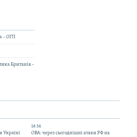
а – ОГП
лика Британія –
14:56
и Україні
ОВА: через сьогоднішні атаки РФ на