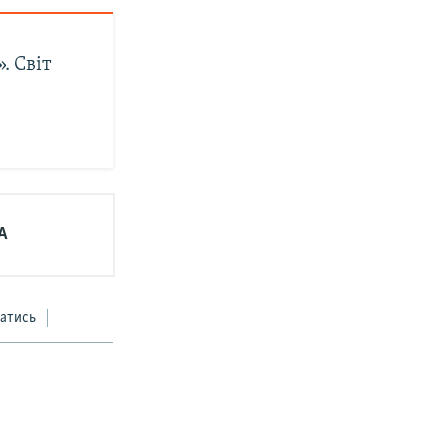
. Світ
А
атись