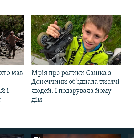
 хто мав
Мрія про ролики Сашка з
Донеччини об’єднала тисячі
й і
людей. І подарувала йому
є
дім