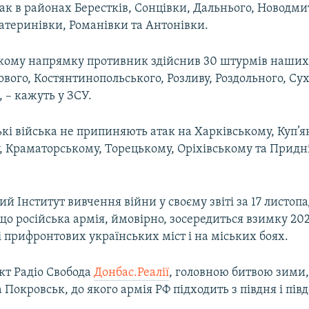
ак в районах Берестків, Сонцівки, Дальнього, Новодми
атеринівки, Романівки та Антонівки.
кому напрямку противник здійснив 30 штурмів наших 
вого, Костянтинопольського, Розливу, Роздольного, Сух
 – кажуть у ЗСУ.
кі війська не припиняють атак на Харківському, Куп’я
 Краматорському, Торецькому, Оріхівському та Придн
 Інститут вивчення війни у своєму звіті за 17 листоп
 що російська армія, ймовірно, зосередиться взимку 20
 прифронтових українських міст і на міських боях.
кт Радіо Свобода
Донбас.Реалії
, головною битвою зими,
а Покровськ, до якого армія РФ підходить з півдня і пів