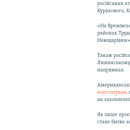
російських ат
Курахового, К
«На Времівсь
районах Трудо
Новодарівки»,
Також російсь
Лиманському,
напрямках.
Американський
констатував
,
на захопленні
Як пише проє
стане битва з