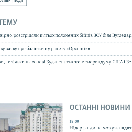
овини | Події
 ТЕМУ
вірно, розстріляли п’ятьох полонених бійців ЗСУ біля Вугледар
ову заяву про балістичну ракету «Орєшнік»
и, то тільки на основі Будапештського меморандуму. США і Ве
ОСТАННІ НОВИНИ
15:09
Нідерланди не можуть надат