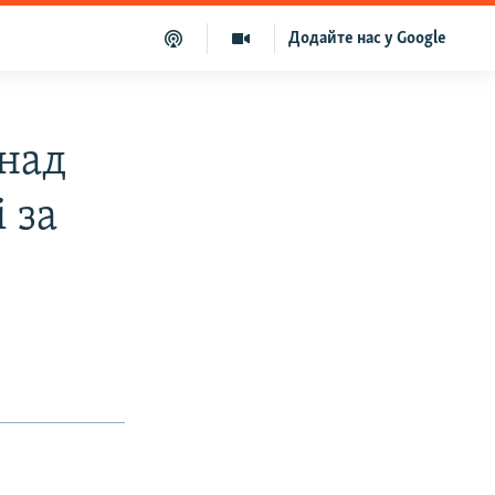
Додайте нас у Google
над
 за