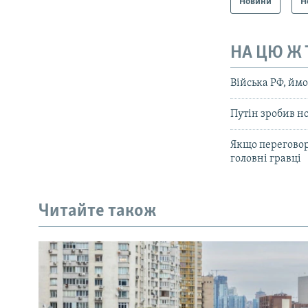
Новини
Н
НА ЦЮ Ж
Війська РФ, ймо
Путін зробив н
Якщо переговор
головні гравці
Читайте також